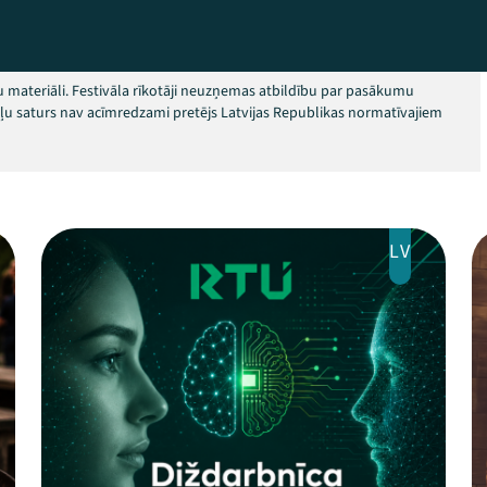
 materiāli. Festivāla rīkotāji neuzņemas atbildību par pasākumu
okļu saturs nav acīmredzami pretējs Latvijas Republikas normatīvajiem
LV