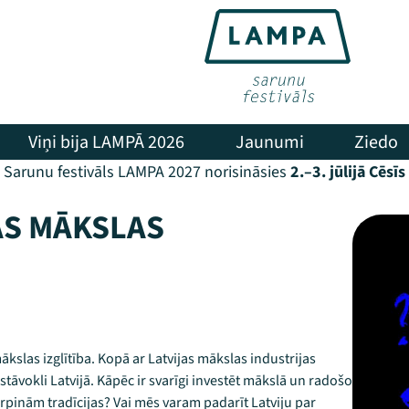
Viņi bija LAMPĀ 2026
Jaunumi
Ziedo
Sarunu festivāls LAMPA 2027 norisināsies
2.–3. jūlijā Cēsīs
ĀS MĀKSLAS
ākslas izglītība. Kopā ar Latvijas mākslas industrijas
tāvokli Latvijā. Kāpēc ir svarīgi investēt mākslā un radošo
turpinām tradīcijas? Vai mēs varam padarīt Latviju par