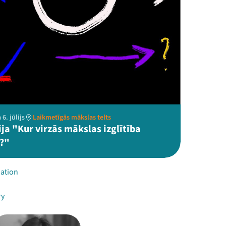
6. jūlijs
Laikmetīgās mākslas telts
ja "Kur virzās mākslas izglītība
ā?"
ation
ry