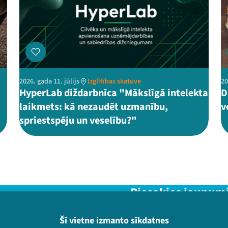
2026. gada 11. jūlijs
Izglītības skatuve
20
HyperLab diždarbnīca "Mākslīgā intelekta
D
laikmets: kā nezaudēt uzmanību,
v
spriestspēju un veselību?"
Piesakies jaunum
Nepalaid garām aktuālāko in
Šī vietne izmanto sīkdatnes