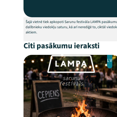
Šajā vietnē tiek apkopoti Sarunu festivāla LAMPA pasākumu
dalībnieku viedokļu saturu, kā arī nerediģē to, ciktāl vied
aktiem.
Citi pasākumu ieraksti
LV