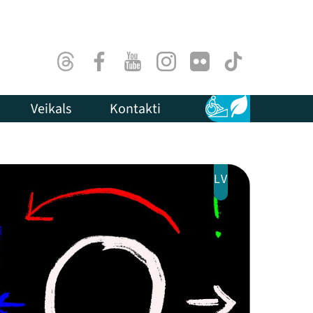
Threads
Facebook
Youtube
Instagram
Flick
TikTok
Veikals
Kontakti
Pieejamība
Ilgtspēja
LV