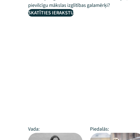
pievilcīgu mākslas izglītības galamērķi?
SKATĪTIES IERAKSTU
Vada:
Piedalās: