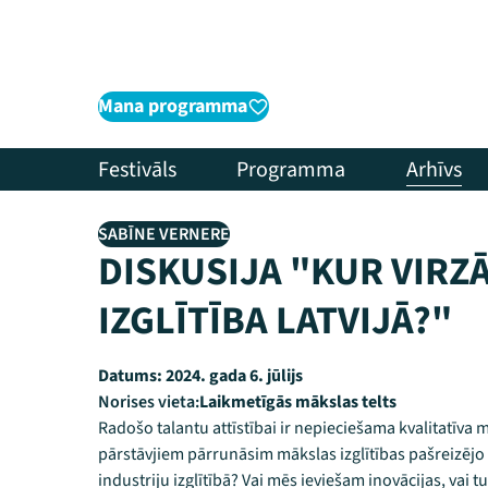
Mana programma
Festivāls
Programma
Arhīvs
SABĪNE VERNERE
DISKUSIJA "KUR VIRZ
IZGLĪTĪBA LATVIJĀ?"
Datums:
2024. gada 6. jūlijs
Norises vieta:
Laikmetīgās mākslas telts
Radošo talantu attīstībai ir nepieciešama kvalitatīva m
pārstāvjiem pārrunāsim mākslas izglītības pašreizējo s
industriju izglītībā? Vai mēs ieviešam inovācijas, vai 