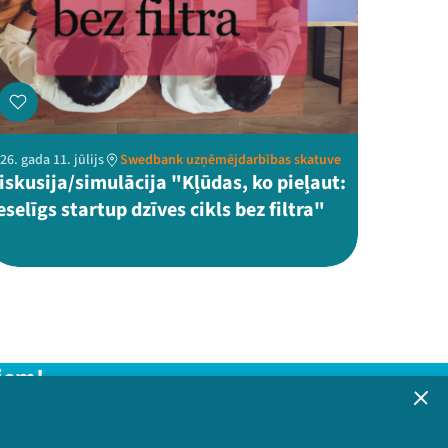
26. gada 11. jūlijs
Swedbank uzņēmējdarbības skatuve
iskusija/simulācija "Kļūdas, ko pieļaut:
eselīgs startup dzīves cikls bez filtra"
iem!
formāciju!