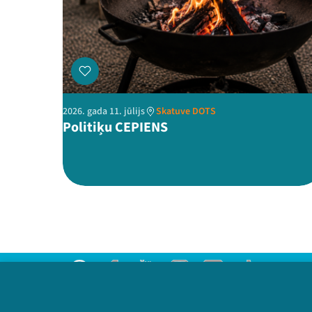
2026. gada 11. jūlijs
Skatuve DOTS
Politiķu CEPIENS
Threads
Facebook
Youtube
Instagram
Flick
TikTok
Sazinies ar mums