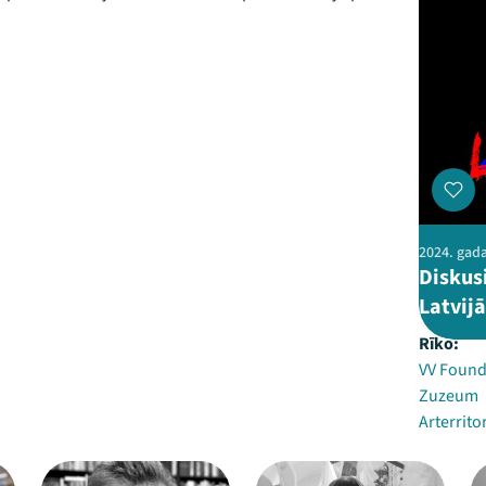
2024. gada 
Diskusi
Latvij
Rīko:
VV Found
Zuzeum
Arterrito