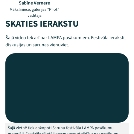
Sabīne Vernere
Māksliniece, galerijas "Pilot"
vadītāja
SKATIES IERAKSTU
Šajā video tek arī par LAMPA pasākumiem. Festivāla ieraksti,
diskusijas un sarunas vienuviet.
Mana programma
Festivāls
Programma
Šajā vietnē tiek apkopoti Sarunu festivāla LAMPA pasākumu
Arhīvs
materiāli. Festivāla rīkotāji neuzņemas atbildību par pasākumu