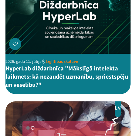
2026. gada 11. jūlijs
Izglītības skatuve
HyperLab diždarbnīca "Mākslīgā intelekta
laikmets: kā nezaudēt uzmanību, spriestspēju
un veselību?"
LV