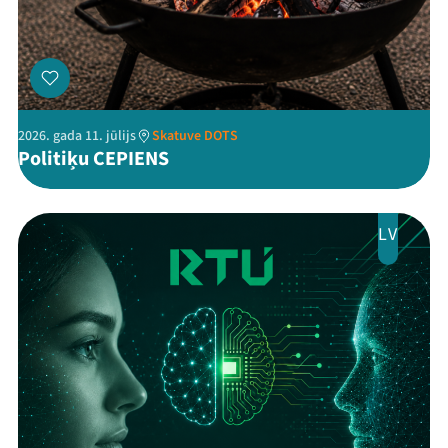
Threads
Facebook
Youtube
X
Instagram
Flick
TikTok
2026. gada 11. jūlijs
Skatuve DOTS
Politiķu CEPIENS
LV