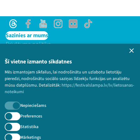
Threads
Facebook
Youtube
Instagram
Flick
TikTok
Sazinies ar mums
Privātuma politika
Lietošanas noteikumi un sīkdatņu politika
Bērnu aizsardzības politika
Šī vietne izmanto sīkdatnes
© 2026 Sarunu festivāls LAMPA Visas tiesības
Mēs izmantojam sīkfailus, lai nodrošinātu un uzlabotu lietotāju
paturētas.
pieredzi, nodrošinātu sociālo saziņas līdzekļu funkcijas un analizētu
mūsu datplūsmu. Detalizētāk:
https://festivalslampa.lv/lv/lietosanas-
noteikumi
Nepieciešams
Piesakies jaunumiem!
Preferences
Nepalaid garām aktuālāko informāciju!
Statistika
Mārketings