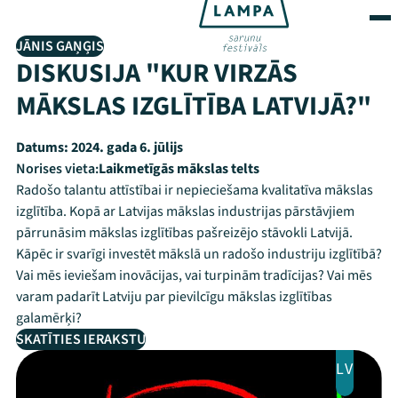
JĀNIS GAŅĢIS
DISKUSIJA "KUR VIRZĀS
MĀKSLAS IZGLĪTĪBA LATVIJĀ?"
Datums:
2024. gada 6. jūlijs
Norises vieta:
Laikmetīgās mākslas telts
Radošo talantu attīstībai ir nepieciešama kvalitatīva mākslas
izglītība. Kopā ar Latvijas mākslas industrijas pārstāvjiem
pārrunāsim mākslas izglītības pašreizējo stāvokli Latvijā.
Kāpēc ir svarīgi investēt mākslā un radošo industriju izglītībā?
Vai mēs ieviešam inovācijas, vai turpinām tradīcijas? Vai mēs
varam padarīt Latviju par pievilcīgu mākslas izglītības
galamērķi?
SKATĪTIES IERAKSTU
LV