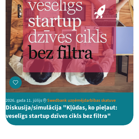
2026. gada 11. jūlijs
Swedbank uzņēmējdarbības skatuve
Diskusija/simulācija "Kļūdas, ko pieļaut:
veselīgs startup dzīves cikls bez filtra"