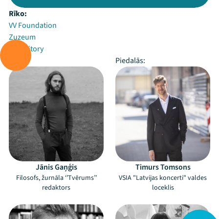
Rīko:
VV Foundation
Zuzeum
Arterritory
Vada:
Piedalās:
Jānis Gaņģis
Timurs Tomsons
Filosofs, žurnāla ‘’Tvērums’’
VSIA "Latvijas koncerti" valdes
redaktors
loceklis