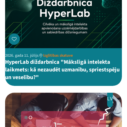
2026. gada 11. jūlijs
Izglītības skatuve
HyperLab diždarbnīca "Mākslīgā intelekta
laikmets: kā nezaudēt uzmanību, spriestspēju
un veselību?"
LV