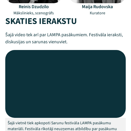
Reinis Dzudzilo
Maija Rudovska
Mākslinieks, scenogrāfs
Kuratore
SKATIES IERAKSTU
Šajā video tek arī par LAMPA pasākumiem. Festivāla ieraksti,
diskusijas un sarunas vienuviet.
Mana programma
Festivāls
Programma
Šajā vietnē tiek apkopoti Sarunu festivāla LAMPA pasākumu
Arhīvs
materiāli. Festivāla rīkotāji neuzņemas atbildību par pasākumu