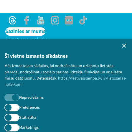
Threads
Facebook
Youtube
Instagram
Flick
TikTok
Sazinies ar mums
Privātuma politika
Lietošanas noteikumi un sīkdatņu politika
Bērnu aizsardzības politika
Šī vietne izmanto sīkdatnes
© 2026 Sarunu festivāls LAMPA Visas tiesības
Mēs izmantojam sīkfailus, lai nodrošinātu un uzlabotu lietotāju
paturētas.
pieredzi, nodrošinātu sociālo saziņas līdzekļu funkcijas un analizētu
mūsu datplūsmu. Detalizētāk:
https://festivalslampa.lv/lv/lietosanas-
noteikumi
Nepieciešams
Piesakies jaunumiem!
Preferences
Nepalaid garām aktuālāko informāciju!
Statistika
Mārketings