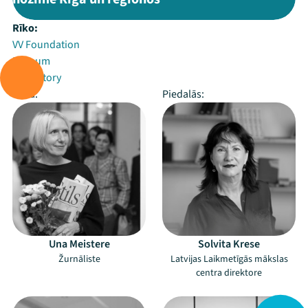
Rīko:
VV Foundation
Zuzeum
Arterritory
Vada:
Piedalās:
Una Meistere
Solvita Krese
Žurnāliste
Latvijas Laikmetīgās mākslas
centra direktore