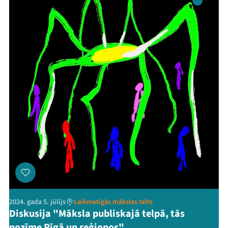
2024. gada 5. jūlijs
Laikmetīgās mākslas telts
Diskusija "Māksla publiskajā telpā, tās
nozīme Rīgā un reģionos"