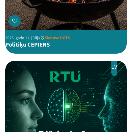
2026. gada 11. jūlijs
Skatuve DOTS
Politiķu CEPIENS
LV