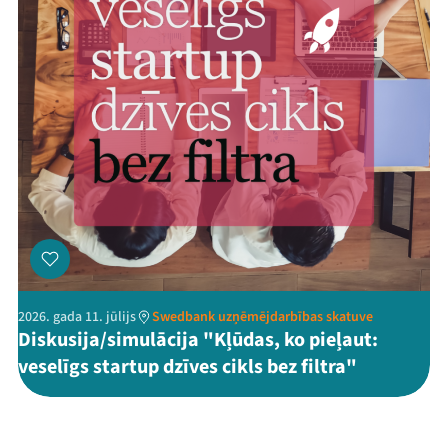
2026. gada 11. jūlijs
Swedbank uzņēmējdarbības skatuve
Diskusija/simulācija "Kļūdas, ko pieļaut:
veselīgs startup dzīves cikls bez filtra"