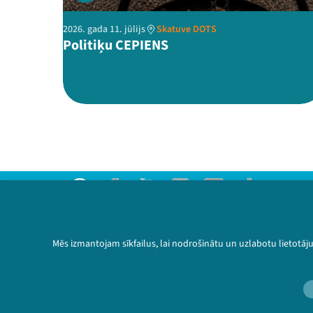
2026. gada 11. jūlijs
Skatuve DOTS
Politiķu CEPIENS
Threads
Facebook
Youtube
Instagram
Flick
TikTok
Sazinies ar mums
Privātuma politika
Mēs izmantojam sīkfailus, lai nodrošinātu un uzlabotu lietotāj
Lietošanas noteikumi un sīkdatņu politika
Bērnu aizsardzības politika
© 2026 Sarunu festivāls LAMPA Visas tiesības 