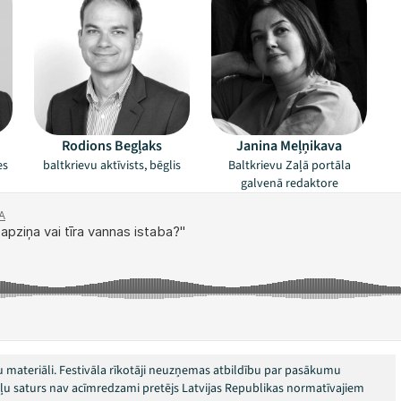
Rodions Begļaks
Janina Meļņikava
es
baltkrievu aktīvists, bēglis
Baltkrievu Zaļā portāla
galvenā redaktore
 materiāli. Festivāla rīkotāji neuzņemas atbildību par pasākumu
okļu saturs nav acīmredzami pretējs Latvijas Republikas normatīvajiem