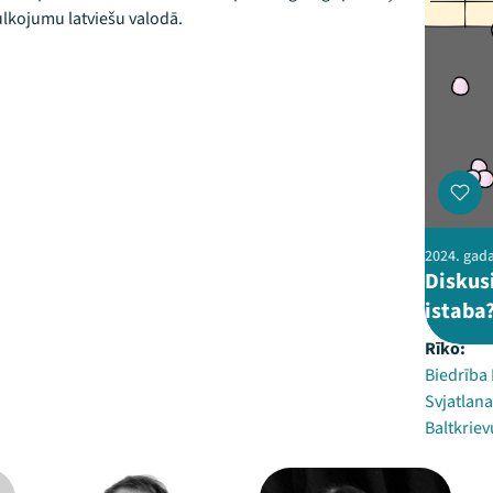
ulkojumu latviešu valodā.
2024. gada 
Diskusi
istaba
Rīko:
Biedrība
Svjatlan
Baltkriev