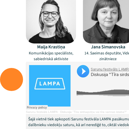
Maija Krastiņa
Jana Simanovska
Komunikācijas speciāliste,
14. Saeimas deputāte, Vid
sabiedriskā aktīviste
zinātniece
Sarunu festivāls LAMPA
·
Diskusija "Tīra sirdsapziņa vai tīra vannas istaba?"
Šajā vietnē tiek apkopoti Sarunu festivāla LAMPA pasākumu
dalībnieku viedokļu saturu, kā arī nerediģē to, ciktāl vied