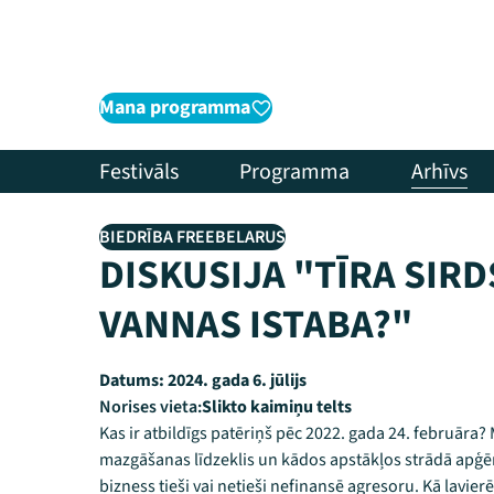
Mana programma
Festivāls
Programma
Arhīvs
BIEDRĪBA FREEBELARUS
DISKUSIJA "TĪRA SIRD
VANNAS ISTABA?"
Datums:
2024. gada 6. jūlijs
Norises vieta:
Slikto kaimiņu telts
Kas ir atbildīgs patēriņš pēc 2022. gada 24. februāra? M
mazgāšanas līdzeklis un kādos apstākļos strādā apģērb
bizness tieši vai netieši nefinansē agresoru. Kā lavier