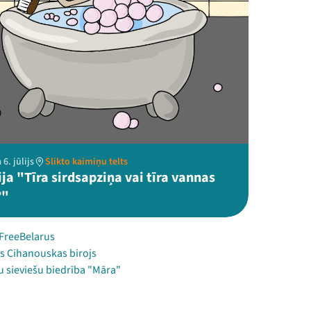
6. jūlijs
Slikto kaimiņu telts
ja "Tīra sirdsapziņa vai tīra vannas
?"
 FreeBelarus
as Cihanouskas birojs
u sieviešu biedrība "Māra"