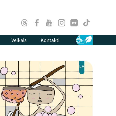
Threads
Facebook
Youtube
Instagram
Flick
TikTok
Veikals
Kontakti
Pieejamība
Ilgtspēja
LV