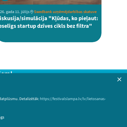
26. gada 11. jūlijs
Swedbank uzņēmējdarbības skatuve
iskusija/simulācija "Kļūdas, ko pieļaut:
eselīgs startup dzīves cikls bez filtra"
iem!
formāciju!
 datplūsmu. Detalizētāk:
https://festivalslampa.lv/lv/lietosanas-
Pieteikties
ngs