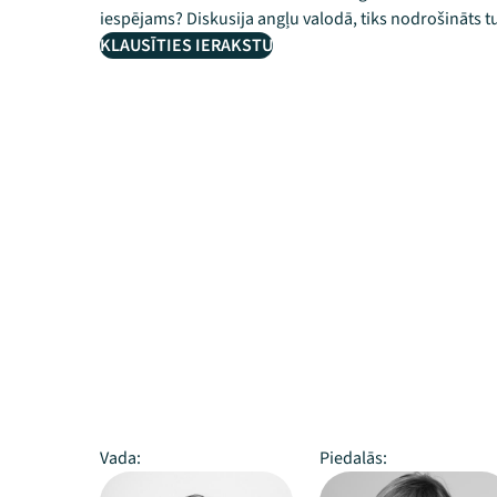
iespējams? Diskusija angļu valodā, tiks nodrošināts t
KLAUSĪTIES IERAKSTU
Vada:
Piedalās: