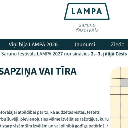
Viņi bija LAMPĀ 2026
Jaunumi
Ziedo
Sarunu festivāls LAMPA 2027 norisināsies
2.–3. jūlijā Cēsīs
SAPZIŅA VAI TĪRA
orālajai atbildībai par to, kā audzētas vistas, testēts
u šuvēji, pievienojusies vēlme izvēlēties ražotājus, kuru
ēt starp visām šīm izvēlēm un vai pilnībā godīgs patēriņš ir