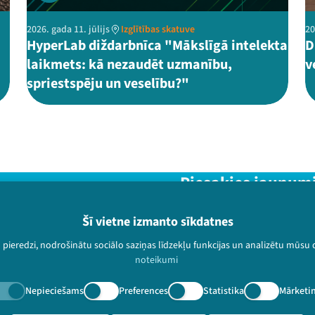
2026. gada 11. jūlijs
Izglītības skatuve
20
HyperLab diždarbnīca "Mākslīgā intelekta
D
laikmets: kā nezaudēt uzmanību,
v
spriestspēju un veselību?"
Piesakies jaunum
Nepalaid garām aktuālāko in
Šī vietne izmanto sīkdatnes
u pieredzi, nodrošinātu sociālo saziņas līdzekļu funkcijas un analizētu mūsu
noteikumi
Nepieciešams
Preferences
Statistika
Mārketi
paturētas.