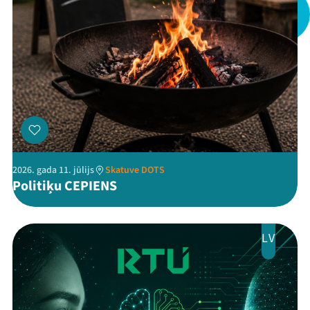
Mana programma
Festivāls
Programma
2026. gada 11. jūlijs
Skatuve DOTS
Politiķu CEPIENS
Arhīvs
Viņi bija LAMPĀ 2026
LV
Jaunumi
Ziedo