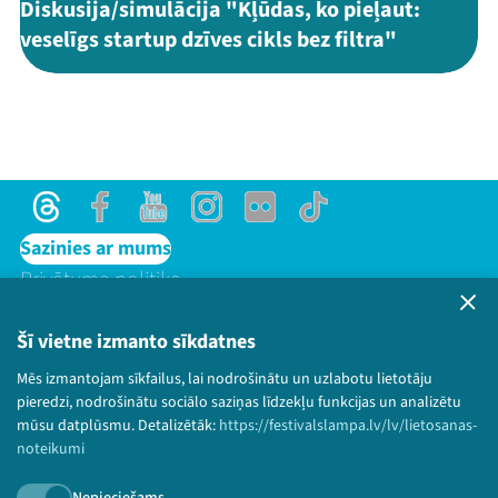
Diskusija/simulācija "Kļūdas, ko pieļaut:
veselīgs startup dzīves cikls bez filtra"
Threads
Facebook
Youtube
Instagram
Flick
TikTok
Sazinies ar mums
Privātuma politika
Lietošanas noteikumi un sīkdatņu politika
Bērnu aizsardzības politika
Šī vietne izmanto sīkdatnes
© 2026 Sarunu festivāls LAMPA Visas tiesības
Mēs izmantojam sīkfailus, lai nodrošinātu un uzlabotu lietotāju
paturētas.
pieredzi, nodrošinātu sociālo saziņas līdzekļu funkcijas un analizētu
mūsu datplūsmu. Detalizētāk:
https://festivalslampa.lv/lv/lietosanas-
noteikumi
Nepieciešams