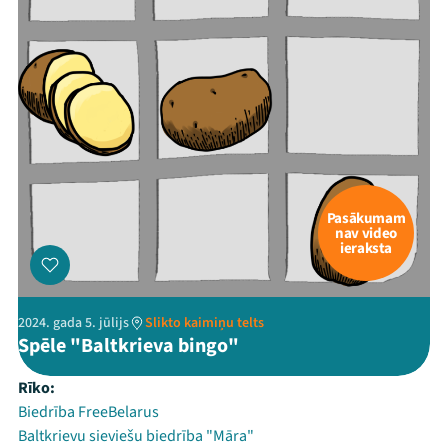
Pasākumam
nav video
ieraksta
2024. gada 5. jūlijs
Slikto kaimiņu telts
Spēle "Baltkrieva bingo"
Rīko:
Biedrība FreeBelarus
Baltkrievu sieviešu biedrība "Māra"