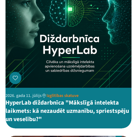
Veikals
Kontakti
Threads
Facebook
Youtube
X
Instagram
Flick
TikTok
2026. gada 11. jūlijs
Izglītības skatuve
HyperLab diždarbnīca "Mākslīgā intelekta
laikmets: kā nezaudēt uzmanību, spriestspēju
un veselību?"