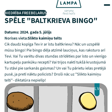
BIEDRĪBA FREEBELARUS
SPĒLE "BALTKRIEVA BINGO"
Datums:
2024. gada 5. jūlijs
Norises vieta:
Slikto kaimiņu telts
Cik daudz kopīga Tev ir ar īstu baltkrievu? Nāc un uzspēlē
mūsu bingo! Pie bingo dēļa atzīmē lauciņus, kas raksturo arī
Tevi. Vai Tu varētu divas stundas strīdēties par īsto un vienīgo
kartupeļu pankūku recepti? Vai trijos naktī tukšā krustojumā
Tu stāvi pie sarkanās gaismas? Un vai Tu pārietu ielas pretējā
pusē, ja pretī nāktu policists? Droši nāc uz "Slikto kaimiņu
telti"- diktatūra nepielīp!
LV