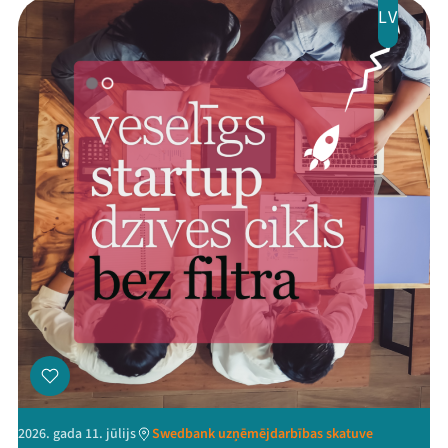
LV
2026. gada 11. jūlijs
Swedbank uzņēmējdarbības skatuve