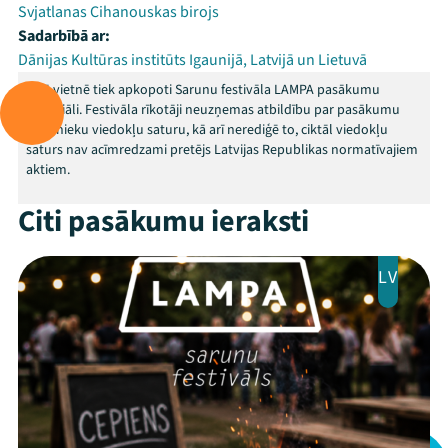
Svjatlanas Cihanouskas birojs
Sadarbībā ar:
Dānijas Kultūras institūts Igaunijā, Latvijā un Lietuvā
Šajā vietnē tiek apkopoti Sarunu festivāla LAMPA pasākumu
materiāli. Festivāla rīkotāji neuzņemas atbildību par pasākumu
dalībnieku viedokļu saturu, kā arī nerediģē to, ciktāl viedokļu
saturs nav acīmredzami pretējs Latvijas Republikas normatīvajiem
aktiem.
Citi pasākumu ieraksti
LV