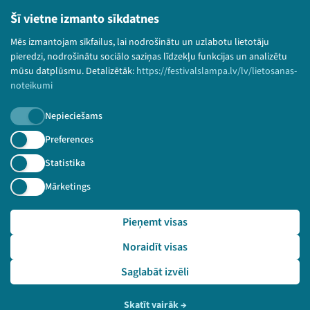
Bērnu aizsardzības politika
Šī vietne izmanto sīkdatnes
© 2026 Sarunu festivāls LAMPA Visas tiesības
Mēs izmantojam sīkfailus, lai nodrošinātu un uzlabotu lietotāju
paturētas.
pieredzi, nodrošinātu sociālo saziņas līdzekļu funkcijas un analizētu
mūsu datplūsmu. Detalizētāk:
https://festivalslampa.lv/lv/lietosanas-
noteikumi
Nepieciešams
Piesakies jaunumiem!
Preferences
Nepalaid garām aktuālāko informāciju!
Statistika
Mārketings
Pieņemt visas
Pieteikties
Noraidīt visas
🔗 https://festivalslampa.lv/lv/video-arhivs/2537?sp
eaker=Inese%20Suija-Markova&speaker_id=345
Saglabāt izvēli
Skatīt vairāk
→