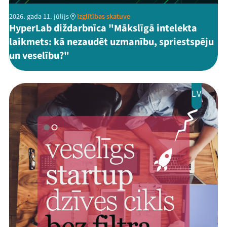
2026. gada 11. jūlijs
Izglītības skatuve
HyperLab diždarbnīca "Mākslīgā intelekta
laikmets: kā nezaudēt uzmanību, spriestspēju
un veselību?"
LV