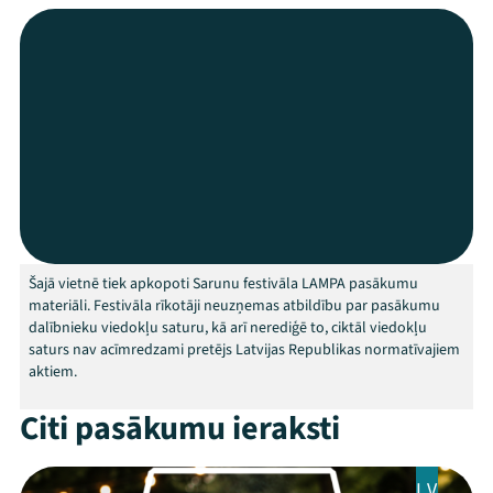
Festivāls
Programma
Arhīvs
Viņi bija LAMPĀ 2026
Jaunumi
Šajā vietnē tiek apkopoti Sarunu festivāla LAMPA pasākumu
Ziedo
materiāli. Festivāla rīkotāji neuzņemas atbildību par pasākumu
dalībnieku viedokļu saturu, kā arī nerediģē to, ciktāl viedokļu
Veikals
saturs nav acīmredzami pretējs Latvijas Republikas normatīvajiem
aktiem.
Kontakti
Citi pasākumu ieraksti
LV