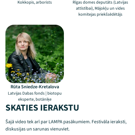
Kokkopis, arborists
Rīgas domes deputāts (Latvijas
attīstībai), Mājokļu un vides
komitejas priekšsēdētājs
Rūta Sniedze-Kretalova
Latvijas Dabas fonds | biotopu
eksperte, botāniķe
SKATIES IERAKSTU
Šajā video tek arī par LAMPA pasākumiem. Festivāla ieraksti,
Mana programma
diskusijas un sarunas vienuviet.