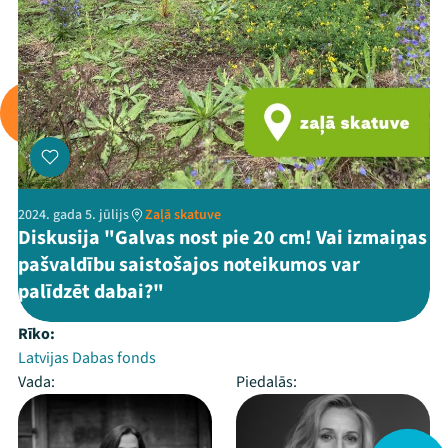
2024. gada 5. jūlijs
Zaļā skatuve
Diskusija "Galvas nost pie 20 cm! Vai izmaiņas
pašvaldību saistošajos noteikumos var
palīdzēt dabai?"
Rīko:
Latvijas Dabas fonds
Vada:
Piedalās: