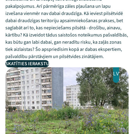
pakalpojumus. Arī pārmērīga zāles pļaušana un lapu
izvešana vienmēr nav dabai draudzīga. Kā ieviest pilsētvidē
dabai draudzīgas teritoriju apsaimniekošanas prakses, bet
saglabāt arī to, kas nepieciešams pilsētā - drošību, ainavu,
kārtību? Kā izveidot tādus saistošos noteikumus pašvaldībās,
kas būtu gan labi dabai, gan neradītu risku, ka zaļās zonas
tiek aizlaistas? Šo apspriedīsim kopā ar dabas ekspertiem,
pašvaldību pārstāvjiem un pilsētvides zinātājiem.
SKATĪTIES IERAKSTU
LV