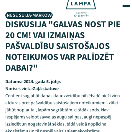
INESE SUIJA-MARKOVA
DISKUSIJA "GALVAS NOST PIE
20 CM! VAI IZMAIŅAS
PAŠVALDĪBU SAISTOŠAJOS
NOTEIKUMOS VAR PALĪDZĒT
DABAI?"
Datums:
2024. gada 5. jūlijs
Norises vieta:
Zaļā skatuve
Centieni saglabāt dabas daudzveidību pilsētvidē bieži vien
atduras pret pašvaldību saistošajiem noteikumiem - zālei
jābūt nopļautai, lapām sagrābtām, citādāk sods. Nav
iespējams veidot savvaļas augu saliņas, augi nepaspēj
izziedēt un nogatavināt sēklas, tādā veidā noplicina
ekosistēmu un tā nespēj vairs sniegt ekosistēmu