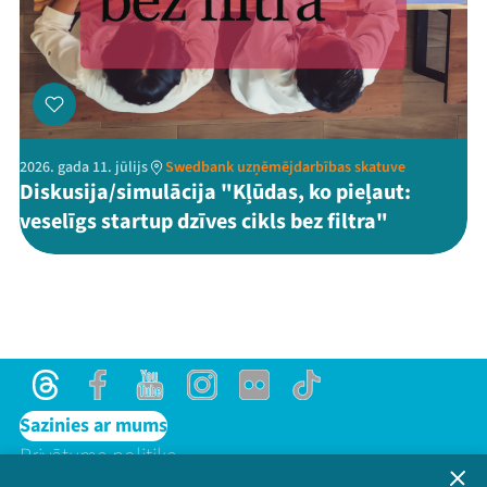
2026. gada 11. jūlijs
Swedbank uzņēmējdarbības skatuve
Diskusija/simulācija "Kļūdas, ko pieļaut:
veselīgs startup dzīves cikls bez filtra"
Threads
Facebook
Youtube
Instagram
Flick
TikTok
Sazinies ar mums
Privātuma politika
Lietošanas noteikumi un sīkdatņu politika