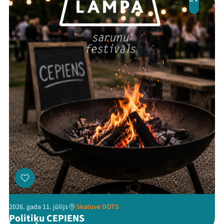
Threads
Facebook
Youtube
X
Instagram
Flick
TikTok
2026. gada 11. jūlijs
Skatuve DOTS
Politiķu CEPIENS