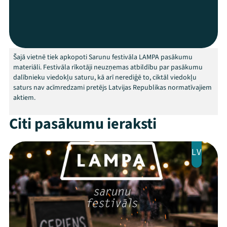
Programma
Arhīvs
Viņi bija LAMPĀ 2026
Šajā vietnē tiek apkopoti Sarunu festivāla LAMPA pasākumu
materiāli. Festivāla rīkotāji neuzņemas atbildību par pasākumu
dalībnieku viedokļu saturu, kā arī nerediģē to, ciktāl viedokļu
Jaunumi
saturs nav acīmredzami pretējs Latvijas Republikas normatīvajiem
aktiem.
Ziedo
Citi pasākumu ieraksti
Veikals
Kontakti
LV