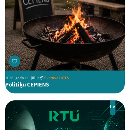
Threads
Facebook
Youtube
X
Instagram
Flick
TikTok
2026. gada 11. jūlijs
Skatuve DOTS
Politiķu CEPIENS
LV