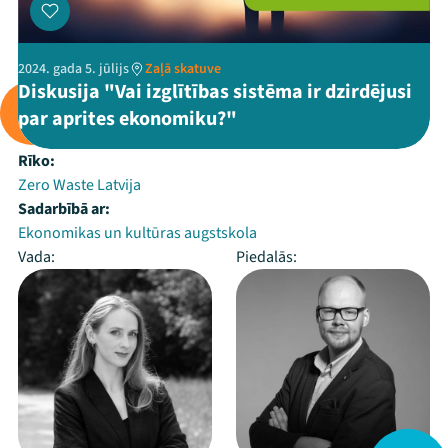
2024. gada 5. jūlijs
Zaļā skatuve
Diskusija "Vai izglītības sistēma ir dzirdējusi
par aprites ekonomiku?"
Rīko:
Zero Waste Latvija
Sadarbībā ar:
Ekonomikas un kultūras augstskola
Vada:
Piedalās: