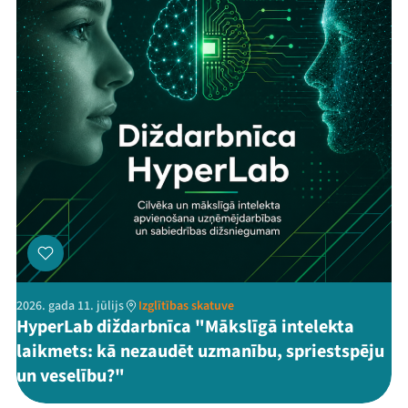
2026. gada 11. jūlijs
Izglītības skatuve
HyperLab diždarbnīca "Mākslīgā intelekta
laikmets: kā nezaudēt uzmanību, spriestspēju
un veselību?"