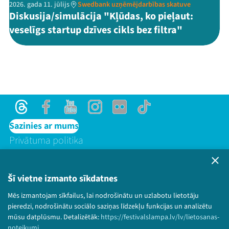
2026. gada 11. jūlijs
Swedbank uzņēmējdarbības skatuve
Diskusija/simulācija "Kļūdas, ko pieļaut:
veselīgs startup dzīves cikls bez filtra"
Threads
Facebook
Youtube
Instagram
Flick
TikTok
Sazinies ar mums
Privātuma politika
Lietošanas noteikumi un sīkdatņu politika
Bērnu aizsardzības politika
Šī vietne izmanto sīkdatnes
© 2026 Sarunu festivāls LAMPA Visas tiesības
paturētas.
Mēs izmantojam sīkfailus, lai nodrošinātu un uzlabotu lietotāju
pieredzi, nodrošinātu sociālo saziņas līdzekļu funkcijas un analizētu
mūsu datplūsmu. Detalizētāk:
https://festivalslampa.lv/lv/lietosanas-
noteikumi