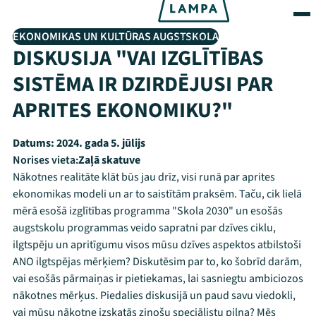
EKONOMIKAS UN KULTŪRAS AUGSTSKOLA
DISKUSIJA "VAI IZGLĪTĪBAS
SISTĒMA IR DZIRDĒJUSI PAR
APRITES EKONOMIKU?"
Datums:
2024. gada 5. jūlijs
Norises vieta:
Zaļā skatuve
Nākotnes realitāte klāt būs jau drīz, visi runā par aprites
ekonomikas modeli un ar to saistītām praksēm. Taču, cik lielā
mērā esošā izglītības programma "Skola 2030" un esošās
augstskolu programmas veido sapratni par dzīves ciklu,
ilgtspēju un apritīgumu visos mūsu dzīves aspektos atbilstoši
ANO ilgtspējas mērķiem? Diskutēsim par to, ko šobrīd darām,
vai esošās pārmaiņas ir pietiekamas, lai sasniegtu ambiciozos
nākotnes mērķus. Piedalies diskusijā un paud savu viedokli,
vai mūsu nākotne izskatās zinošu speciālistu pilna? Mēs