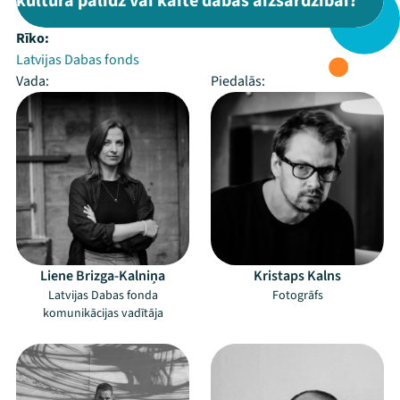
kultūrā palīdz vai kaitē dabas aizsardzībai?”
Rīko:
Latvijas Dabas fonds
Vada:
Piedalās:
Liene Brizga-Kalniņa
Kristaps Kalns
Latvijas Dabas fonda
Fotogrāfs
komunikācijas vadītāja