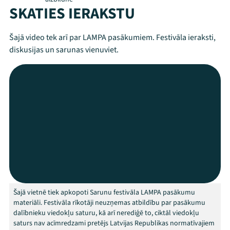
SKATIES IERAKSTU
Mana programma
Šajā video tek arī par LAMPA pasākumiem. Festivāla ieraksti,
Festivāls
diskusijas un sarunas vienuviet.
Programma
Arhīvs
Viņi bija LAMPĀ 2026
Jaunumi
Ziedo
Veikals
Šajā vietnē tiek apkopoti Sarunu festivāla LAMPA pasākumu
materiāli. Festivāla rīkotāji neuzņemas atbildību par pasākumu
Kontakti
dalībnieku viedokļu saturu, kā arī nerediģē to, ciktāl viedokļu
saturs nav acīmredzami pretējs Latvijas Republikas normatīvajiem