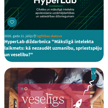
2026. gada 11. jūlijs
Izglītības skatuve
HyperLab diždarbnīca "Mākslīgā intelekta
laikmets: kā nezaudēt uzmanību, spriestspēju
un veselību?"
LV