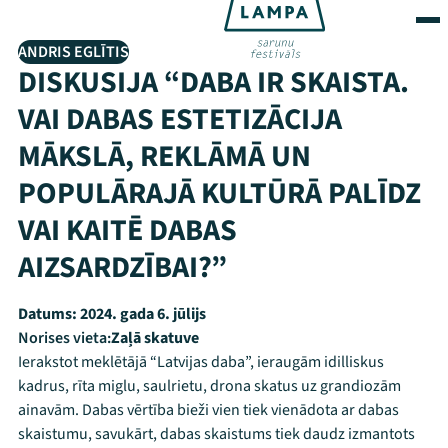
ANDRIS EGLĪTIS
DISKUSIJA “DABA IR SKAISTA.
VAI DABAS ESTETIZĀCIJA
MĀKSLĀ, REKLĀMĀ UN
POPULĀRAJĀ KULTŪRĀ PALĪDZ
VAI KAITĒ DABAS
AIZSARDZĪBAI?”
Datums:
2024. gada 6. jūlijs
Norises vieta:
Zaļā skatuve
Ierakstot meklētājā “Latvijas daba”, ieraugām idilliskus
kadrus, rīta miglu, saulrietu, drona skatus uz grandiozām
ainavām. Dabas vērtība bieži vien tiek vienādota ar dabas
skaistumu, savukārt, dabas skaistums tiek daudz izmantots