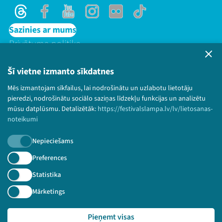
Threads
Facebook
Youtube
Instagram
Flick
TikTok
Sazinies ar mums
Privātuma politika
Lietošanas noteikumi un sīkdatņu politika
Bērnu aizsardzības politika
Šī vietne izmanto sīkdatnes
© 2026 Sarunu festivāls LAMPA Visas tiesības
Mēs izmantojam sīkfailus, lai nodrošinātu un uzlabotu lietotāju
paturētas.
pieredzi, nodrošinātu sociālo saziņas līdzekļu funkcijas un analizētu
mūsu datplūsmu. Detalizētāk:
https://festivalslampa.lv/lv/lietosanas-
noteikumi
Nepieciešams
Piesakies jaunumiem!
Preferences
Nepalaid garām aktuālāko informāciju!
Statistika
Mārketings
Pieņemt visas
Pieteikties