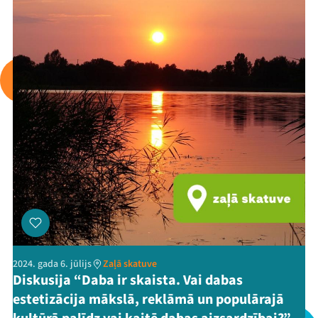
2024. gada 6. jūlijs
Zaļā skatuve
Diskusija “Daba ir skaista. Vai dabas
estetizācija mākslā, reklāmā un populārajā