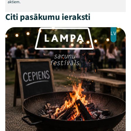
aktiem.
Citi pasākumu ieraksti
LV
Threads
Facebook
Youtube
X
Instagram
Flick
TikTok