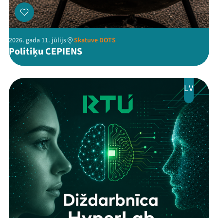
2026. gada 11. jūlijs
Skatuve DOTS
Politiķu CEPIENS
LV