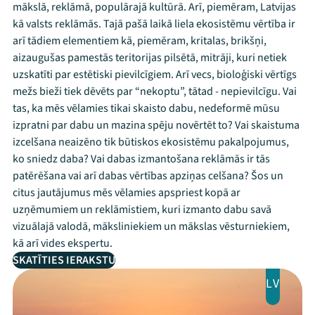
mākslā, reklāmā, populārajā kultūrā. Arī, piemēram, Latvijas
kā valsts reklāmās. Tajā pašā laikā liela ekosistēmu vērtība ir
arī tādiem elementiem kā, piemēram, kritalas, brikšņi,
aizaugušas pamestās teritorijas pilsētā, mitrāji, kuri netiek
uzskatīti par estētiski pievilcīgiem. Arī vecs, bioloģiski vērtīgs
mežs bieži tiek dēvēts par “nekoptu”, tātad - nepievilcīgu. Vai
tas, ka mēs vēlamies tikai skaisto dabu, nedeformē mūsu
izpratni par dabu un mazina spēju novērtēt to? Vai skaistuma
izcelšana neaizēno tik būtiskos ekosistēmu pakalpojumus,
ko sniedz daba? Vai dabas izmantošana reklāmās ir tās
patērēšana vai arī dabas vērtības apziņas celšana? Šos un
citus jautājumus mēs vēlamies apspriest kopā ar
uzņēmumiem un reklāmistiem, kuri izmanto dabu savā
vizuālajā valodā, māksliniekiem un mākslas vēsturniekiem,
kā arī vides ekspertu.
SKATĪTIES IERAKSTU
LV