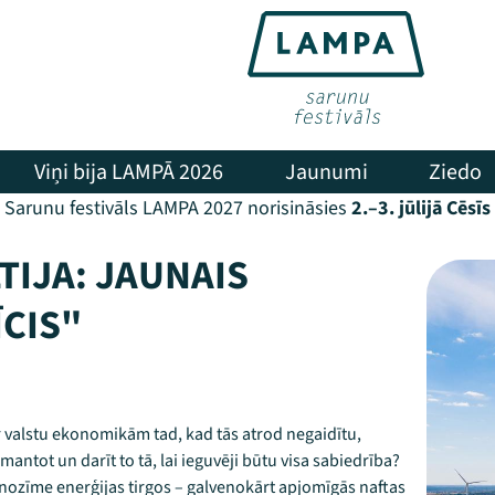
Viņi bija LAMPĀ 2026
Jaunumi
Ziedo
Sarunu festivāls LAMPA 2027 norisināsies
2.–3. jūlijā Cēsīs
TIJA: JAUNAIS
ĪCIS"
ar valstu ekonomikām tad, kad tās atrod negaidītu,
antot un darīt to tā, lai ieguvēji būtu visa sabiedrība?
 nozīme enerģijas tirgos – galvenokārt apjomīgās naftas