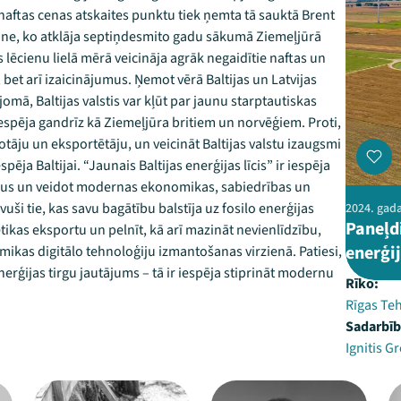
 naftas cenas atskaites punktu tiek ņemta tā sauktā Brent
radne, ko atklāja septiņdesmito gadu sākumā Ziemeļjūrā
 lēcienu lielā mērā veicināja agrāk negaidītie naftas un
 bet arī izaicinājumus. Ņemot vērā Baltijas un Latvijas
omā, Baltijas valstis var kļūt par jaunu starptautiskas
iespēja gandrīz kā Ziemeļjūra britiem un norvēģiem. Proti,
tāju un eksportētāju, un veicināt Baltijas valstu izaugsmi
ēja Baltijai. “Jaunais Baltijas enerģijas līcis” ir iespēja
umus un veidot modernas ekonomikas, sabiedrības un
vuši tie, kas savu bagātību balstīja uz fosilo enerģijas
2024. gada 
Paneļdi
ģētikas eksportu un pelnīt, kā arī mazināt nevienlīdzību,
enerģij
onomikas digitālo tehnoloģiju izmantošanas virzienā. Patiesi,
enerģijas tirgu jautājums – tā ir iespēja stiprināt modernu
Rīko:
Rīgas Teh
Sadarbīb
Ignitis G