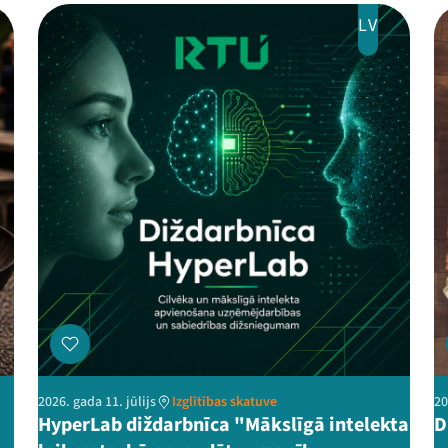
LV
2026. gada 11. jūlijs
Izglītības skatuve
20
HyperLab diždarbnīca "Mākslīgā intelekta
D