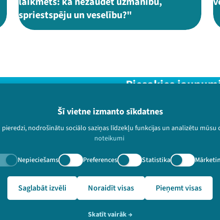
laikmets: kā nezaudēt uzmanību,
v
spriestspēju un veselību?"
Piesakies jaunum
Nepalaid garām aktuālāko in
Šī vietne izmanto sīkdatnes
u pieredzi, nodrošinātu sociālo saziņas līdzekļu funkcijas un analizētu mūsu
noteikumi
Nepieciešams
Preferences
Statistika
Mārketi
paturētas.
alslampa.lv/lv/video-arhivs/2452?speaker=Baiba%20L%C4%81
Saglabāt izvēli
Noraidīt visas
Pieņemt visas
Skatīt vairāk
→