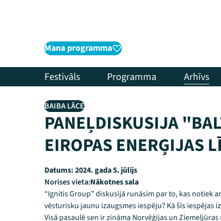
Mana programma
Festivāls
Programma
Arhīvs
BAIBA LĀCE
PANEĻDISKUSIJA "BAL
EIROPAS ENERĢIJAS L
Datums:
2024. gada 5. jūlijs
Norises vieta:
Nākotnes sala
“Ignitis Group” diskusijā runāsim par to, kas notiek 
vēsturisku jaunu izaugsmes iespēju? Kā šīs iespējas izm
Visā pasaulē sen ir zināma Norvēģijas un Ziemeļjūras