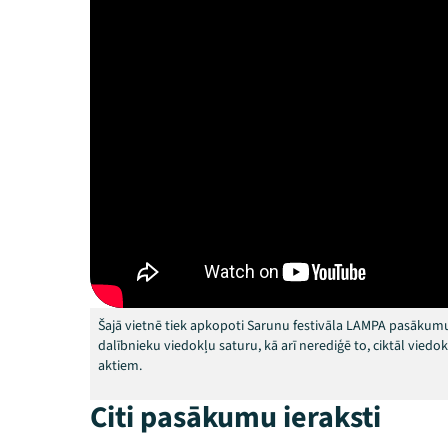
Šajā vietnē tiek apkopoti Sarunu festivāla LAMPA pasākumu
dalībnieku viedokļu saturu, kā arī nerediģē to, ciktāl vied
aktiem.
Citi pasākumu ieraksti