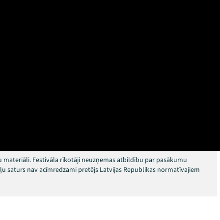
 materiāli. Festivāla rīkotāji neuzņemas atbildību par pasākumu
okļu saturs nav acīmredzami pretējs Latvijas Republikas normatīvajiem