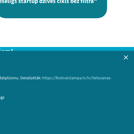
eselīgs startup dzīves cikls bez filtra"
iem!
formāciju!
 datplūsmu. Detalizētāk:
https://festivalslampa.lv/lv/lietosanas-
Pieteikties
ngs
ce&speaker_id=6216