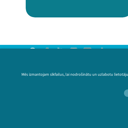
Threads
Facebook
Youtube
Instagram
Flick
TikTok
Sazinies ar mums
Privātuma politika
Mēs izmantojam sīkfailus, lai nodrošinātu un uzlabotu lietotāj
Lietošanas noteikumi un sīkdatņu politika
Bērnu aizsardzības politika
© 2026 Sarunu festivāls LAMPA Visas tiesības 
🔗 https://festiv