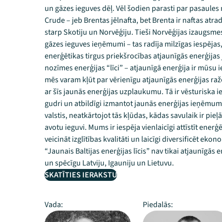
un gāzes ieguves dēļ. Vēl šodien parasti par pasaules
Crude – jeb Brentas jēlnafta, bet Brenta ir naftas at
starp Skotiju un Norvēģiju. Tieši Norvēģijas izaugsmes
gāzes ieguves ieņēmumi – tas radīja milzīgas iespējas,
enerģētikas tirgus priekšrocības atjaunīgās enerģijas j
nozīmes enerģijas “līci” – atjaunīgā enerģija ir mūsu 
mēs varam kļūt par vērienīgu atjaunīgās enerģijas ražo
ar šīs jaunās enerģijas uzplaukumu. Tā ir vēsturiska iesp
gudri un atbildīgi izmantot jaunās enerģijas ieņēm
valstis, neatkārtojot tās kļūdas, kādas savulaik ir pieļā
avotu ieguvi. Mums ir iespēja vienlaicīgi attīstīt ener
veicināt izglītības kvalitāti un laicīgi diversificēt ek
“Jaunais Baltijas enerģijas līcis” nav tikai atjaunīgās 
un spēcīgu Latviju, Igauniju un Lietuvu.
SKATĪTIES IERAKSTU
Vada:
Piedalās: