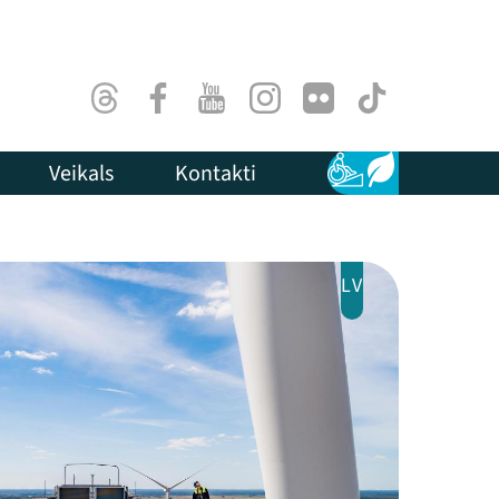
Threads
Facebook
Youtube
Instagram
Flick
TikTok
Veikals
Kontakti
Pieejamība
Ilgtspēja
LV