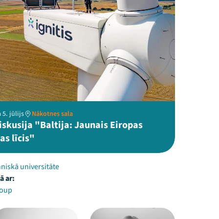
5. jūlijs
Nākotnes sala
skusija "Baltija: Jaunais Eiropas
as līcis"
niskā universitāte
ā ar:
roup