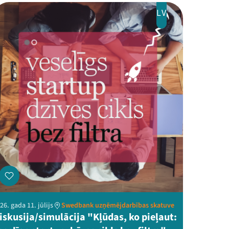
LV
26. gada 11. jūlijs
Swedbank uzņēmējdarbības skatuve
iskusija/simulācija "Kļūdas, ko pieļaut: