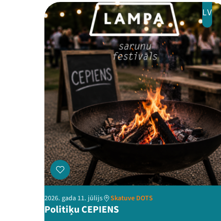
LV
2026. gada 11. jūlijs
Skatuve DOTS
Politiķu CEPIENS