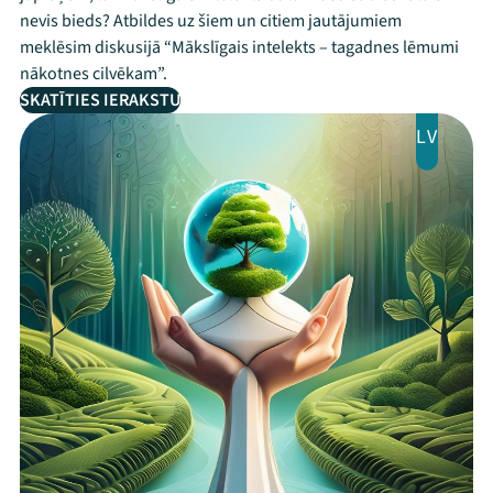
nevis bieds? Atbildes uz šiem un citiem jautājumiem
meklēsim diskusijā “Mākslīgais intelekts – tagadnes lēmumi
nākotnes cilvēkam”.
SKATĪTIES IERAKSTU
LV