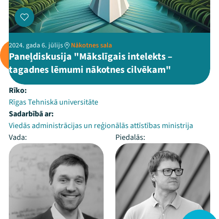
2024. gada 6. jūlijs
Nākotnes sala
Paneļdiskusija "Mākslīgais intelekts –
tagadnes lēmumi nākotnes cilvēkam"
Rīko:
Rīgas Tehniskā universitāte
Sadarbībā ar:
Viedās administrācijas un reģionālās attīstības ministrija
Vada:
Piedalās: