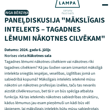
INGA BĒRZIŅA
PANEĻDISKUSIJA "MĀKSLĪGAIS
INTELEKTS – TAGADNES
LĒMUMI NĀKOTNES CILVĒKAM"
Datums:
2024. gada 6. jūlijs
Norises vieta:
Nākotnes sala
Tagadnes lēmumi nākotnes cilvēkiem vai nākotnes rīki
tagadnes cilvēkiem? Kā jau šodien varam izmantot mākslīgā
intelekta sniegtās iespējas, veselības, izglītības jomā un
sabiedrībā kopumā? Mākslīgais intelekts ietekmē mūsu
nākotni un nākotnes profesijas izvēles, taču tas nevarēs
aizstāt cilvēkresursus, bet tā ir un būs spēcīga atbalsta
funkcija. Kā tas ietekmēs nākotnes sabiedrības struktūru,
kādus lēmumus jau esam pieņēmuši un kādi būs vēl
jāpieņem, lai mākslīgais intelekts būtu mūsu sabiedrotais