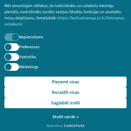
© 2026 Sarunu festivāls LAMPA Visas tiesības
Mēs izmantojam sīkfailus, lai nodrošinātu un uzlabotu lietotāju
paturētas.
pieredzi, nodrošinātu sociālo saziņas līdzekļu funkcijas un analizētu
mūsu datplūsmu. Detalizētāk:
https://festivalslampa.lv/lv/lietosanas-
noteikumi
Nepieciešams
Piesakies jaunumiem!
Preferences
Nepalaid garām aktuālāko informāciju!
Statistika
Mārketings
Pieņemt visas
Pieteikties
Noraidīt visas
🔗 https://festivalslampa.lv/lv/video-arhivs/2448?sp
eaker=Inga%20B%C4%93rzi%C5%86a&speaker_id=6110
Saglabāt izvēli
Skatīt vairāk
→
CookieForte
Nodrošina