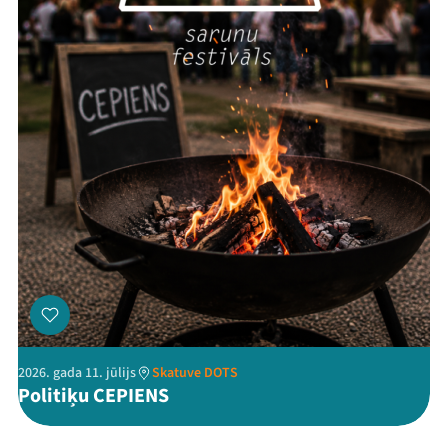
Threads
Facebook
Youtube
X
Instagram
Flick
TikTok
2026. gada 11. jūlijs
Skatuve DOTS
Politiķu CEPIENS