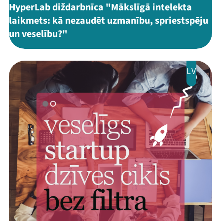
HyperLab diždarbnīca "Mākslīgā intelekta
laikmets: kā nezaudēt uzmanību, spriestspēju
un veselību?"
LV