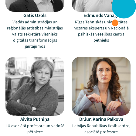
Gatis Ozols
Edmunds Vanags
Viedās administrācijas un
Rīgas Tehniskās universitātes
reģionālās attīstības ministrijas
nozares eksperts un Nacionālā
valsts sekretāra vietnieks
psihiskās veselības centra
digitālās transformācijas
pētnieks
jautājumos
Aivita Putniņa
Dr.iur. Karina Palkova
LU asociētā profesore un vadošā
Latvijas Republikas tiesībsardze,
pētniece
asociētā profesore