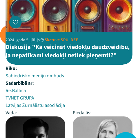
2024. gada 5. jūlijs
Skatuve SPULDZE
Diskusija "Kā veicināt viedokļu daudzveidību,
ja nepatīkami viedokļi netiek pieņemti?"
Rīko:
Sabiedrisko mediju ombuds
Sadarbībā ar:
Re:Baltica
TVNET GRUPA
Latvijas Žurnālistu asociācija
Vada:
Piedalās: