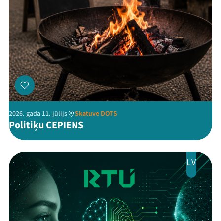
Threads
Facebook
Youtube
X
Instagram
Flick
TikTok
2026. gada 11. jūlijs
Skatuve DOTS
Politiķu CEPIENS
LV