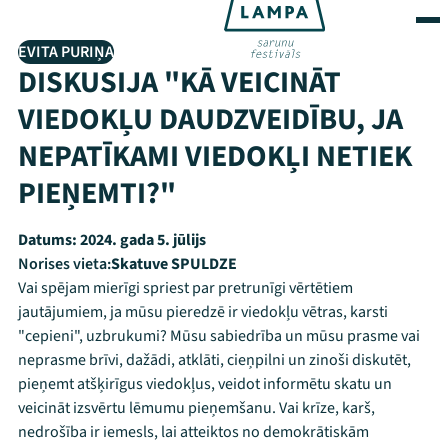
EVITA PURIŅA
DISKUSIJA "KĀ VEICINĀT
VIEDOKĻU DAUDZVEIDĪBU, JA
NEPATĪKAMI VIEDOKĻI NETIEK
PIEŅEMTI?"
Datums:
2024. gada 5. jūlijs
Norises vieta:
Skatuve SPULDZE
Vai spējam mierīgi spriest par pretrunīgi vērtētiem
jautājumiem, ja mūsu pieredzē ir viedokļu vētras, karsti
"cepieni", uzbrukumi? Mūsu sabiedrība un mūsu prasme vai
neprasme brīvi, dažādi, atklāti, cieņpilni un zinoši diskutēt,
pieņemt atšķirīgus viedokļus, veidot informētu skatu un
veicināt izsvērtu lēmumu pieņemšanu. Vai krīze, karš,
nedrošība ir iemesls, lai atteiktos no demokrātiskām