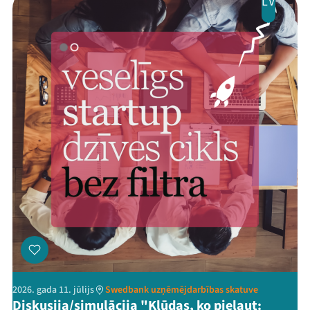
LV
2026. gada 11. jūlijs
Swedbank uzņēmējdarbības skatuve
Diskusija/simulācija "Kļūdas, ko pieļaut: