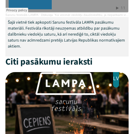
Arhīvs
Sarunu festivāls LAMPA
·
Diskusija "Kā veicināt viedokļu daudzveidību, ja nepatīkami viedokļi netiek pieņemti?"
Šajā vietnē tiek apkopoti Sarunu festivāla LAMPA pasākumu
Viņi bija LAMPĀ 2026
materiāli. Festivāla rīkotāji neuzņemas atbildību par pasākumu
dalībnieku viedokļu saturu, kā arī nerediģē to, ciktāl viedokļu
Jaunumi
saturs nav acīmredzami pretējs Latvijas Republikas normatīvajiem
aktiem.
Ziedo
Citi pasākumu ieraksti
Veikals
LV
Kontakti