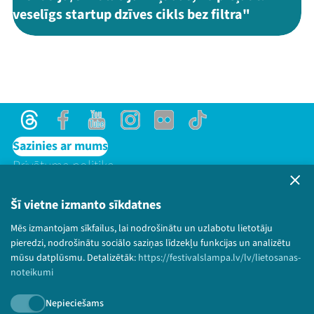
veselīgs startup dzīves cikls bez filtra"
Threads
Facebook
Youtube
Instagram
Flick
TikTok
Sazinies ar mums
Privātuma politika
Lietošanas noteikumi un sīkdatņu politika
Bērnu aizsardzības politika
Šī vietne izmanto sīkdatnes
© 2026 Sarunu festivāls LAMPA Visas tiesības
Mēs izmantojam sīkfailus, lai nodrošinātu un uzlabotu lietotāju
paturētas.
pieredzi, nodrošinātu sociālo saziņas līdzekļu funkcijas un analizētu
mūsu datplūsmu. Detalizētāk:
https://festivalslampa.lv/lv/lietosanas-
noteikumi
Nepieciešams
Piesakies jaunumiem!