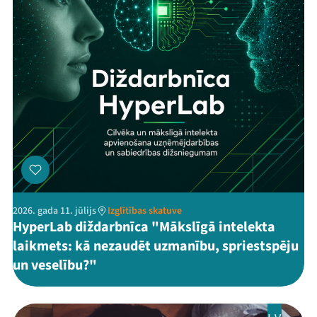
2026. gada 11. jūlijs
Izglītības skatuve
HyperLab diždarbnīca "Mākslīgā intelekta
laikmets: kā nezaudēt uzmanību, spriestspēju
un veselību?"