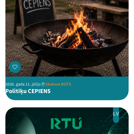
2026. gada 11. jūlijs
Skatuve DOTS
Politiķu CEPIENS
LV