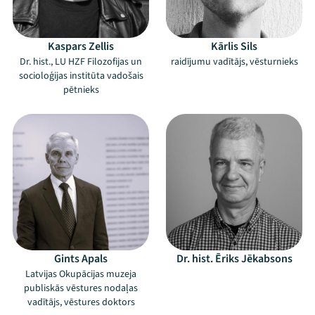
Kaspars Zellis
Kārlis Sils
Threads
Facebook
Youtube
X
Instagram
Flick
TikTok
Dr. hist., LU HZF Filozofijas un
raidījumu vadītājs, vēsturnieks
socioloģijas institūta vadošais
pētnieks
Gints Apals
Dr. hist. Ēriks Jēkabsons
Latvijas Okupācijas muzeja
publiskās vēstures nodaļas
vadītājs, vēstures doktors