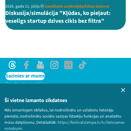
2026. gada 11. jūlijs
Swedbank uzņēmējdarbības skatuve
Diskusija/simulācija "Kļūdas, ko pieļaut:
veselīgs startup dzīves cikls bez filtra"
Threads
Facebook
Youtube
Instagram
Flick
TikTok
Sazinies ar mums
Privātuma politika
Lietošanas noteikumi un sīkdatņu politika
Bērnu aizsardzības politika
Šī vietne izmanto sīkdatnes
© 2026 Sarunu festivāls LAMPA Visas tiesības
Mēs izmantojam sīkfailus, lai nodrošinātu un uzlabotu lietotāju
paturētas.
pieredzi, nodrošinātu sociālo saziņas līdzekļu funkcijas un analizētu
mūsu datplūsmu. Detalizētāk:
https://festivalslampa.lv/lv/lietosanas-
noteikumi