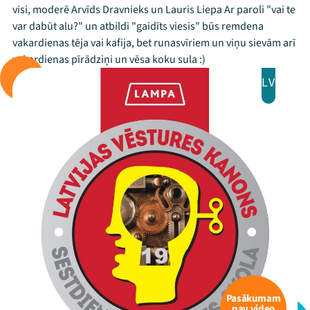
visi, moderē Arvīds Dravnieks un Lauris Liepa Ar paroli "vai te
var dabūt alu?" un atbildi "gaidīts viesis" būs remdena
vakardienas tēja vai kafija, bet runasvīriem un viņu sievām arī
vakardienas pīrādziņi un vēsa koku sula :)
LV
Pasākumam
nav video