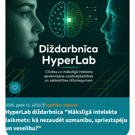
2026. gada 11. jūlijs
Izglītības skatuve
HyperLab diždarbnīca "Mākslīgā intelekta
laikmets: kā nezaudēt uzmanību, spriestspēju
un veselību?"