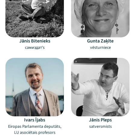
Jānis Bitenieks
Gunta Zaķīte
самиздат's
vēsturniece
Mana programma
Ivars Ījabs
Jānis Pleps
Festivāls
Eiropas Parlamenta deputāts,
satversmists
LU asociētais profesors