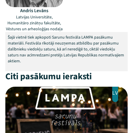
Andris Levāns
Latvijas Universitāte,
Humanitāro zinātņu fakultāte,
Vēstures un arheoloģijas nodaļa
Šajā vietnē tiek apkopoti Sarunu festivāla LAMPA pasākumu
materiāli. Festivāla rīkotāji neuzņemas atbildību par pasākumu
dalībnieku viedokļu saturu, kā arī nerediģē to, ciktāl viedokļu
saturs nav acīmredzami pretējs Latvijas Republikas normatīvajiem
aktiem.
Citi pasākumu ieraksti
LV