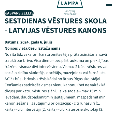
KASPARS ZELLIS
SESTDIENAS VĒSTURES SKOLA
- LATVIJAS VĒSTURES KANONS
Datums:
2024. gada 6. jūlijs
Norises vieta:
Cēsu Izstāžu nams
No rīta līdz vakaram karsta omītes tēja prāta asināšanai savā
traukā par brīvu. Visu dienu - bez pārtraukuma un pieklājības
frāzēm - vismaz divi intervē vienu. Vismaz 2 būs - vēstures vai
sociālo zinību skolotājs, docētājs, muzejnieks vai žurnālists.
Arī 2+ būs - brīvais krēsls kādai no ārpus Rīgas skolotājai.
Cenšamies sadzirdēt vismaz vienu kanonu (bet ne vairāk kā
divus) par katru vēstures slāni. Laika sadale - max 15 min
ievadam, daudzpadsmit min jautājumiem, mazpadsmit min
kanonizēšanai. Jautājumu priorizācija: - citi runasvīri (1.
kārta) - citi intervētāji (2. kārta) - citi klātesošie skolotāji (3.