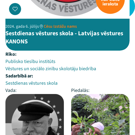
ieraksta
2024. gada 6. jūlijs
Cēsu Izstāžu nams
Sestdienas vēstures skola - Latvijas vēstures
KANONS
Rīko:
Publisko tiesību institūts
Vēstures un sociālo zinību skolotāju biedrība
Sadarbībā ar:
Sestdienas vēstures skola
Vada:
Piedalās: