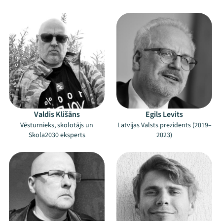
Programma
Arhīvs
Viņi bija LAMPĀ 2026
Jaunumi
Ziedo
Valdis Klišāns
Egils Levits
Veikals
Vēsturnieks, skolotājs un
Latvijas Valsts prezidents (2019–
Skola2030 eksperts
2023)
Kontakti