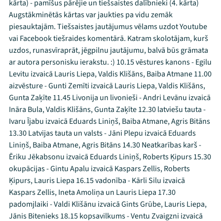
kārta) - pamīšus pārējie un tiešsaistes dalībnieki (4. kārta)
Augstākminētās kārtas var jaukties pa vidu zemāk
piesauktajām. Tiešsaistes jautājumus vēlams uzdot Youtube
vai Facebook tiešraides komentārā. Katram skolotājam, kurš
uzdos, runasvīraprāt, jēgpilnu jautājumu, balvā būs grāmata
ar autora personisku ierakstu. :) 10.15 vēstures kanons - Egilu
Levitu izvaicā Lauris Liepa, Valdis Klišāns, Baiba Atmane 11.00
aizvēsture - Gunti Zemīti izvaicā Lauris Liepa, Valdis Klišāns,
Gunta Zaķīte 11.45 Livonija un livonieši - Andri Levānu izvaicā
Ināra Bula, Valdis Klišāns, Gunta Zaķīte 12.30 latviešu tauta -
Ivaru Ījabu izvaicā Eduards Liniņš, Baiba Atmane, Agris Bitāns
13.30 Latvijas tauta un valsts - Jāni Plepu izvaicā Eduards
Liniņš, Baiba Atmane, Agris Bitāns 14.30 Neatkarības karš -
Ēriku Jēkabsonu izvaicā Eduards Liniņš, Roberts Ķipurs 15.30
okupācijas - Gintu Apalu izvaicā Kaspars Zellis, Roberts
Ķipurs, Lauris Liepa 16.15 vadonība - Kārli Silu izvaicā
Kaspars Zellis, Ineta Amoliņa un Lauris Liepa 17.30
padomjlaiki - Valdi Klišānu izvaicā Gints Grūbe, Lauris Liepa,
Jānis Bitenieks 18.15 kopsavilkums - Ventu Zvaigzni izvaicā