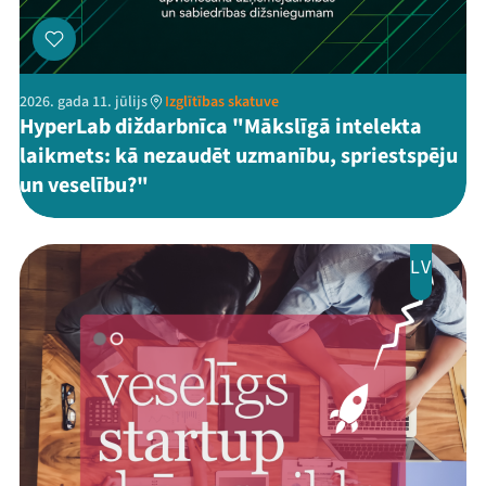
2026. gada 11. jūlijs
Izglītības skatuve
HyperLab diždarbnīca "Mākslīgā intelekta
laikmets: kā nezaudēt uzmanību, spriestspēju
un veselību?"
LV