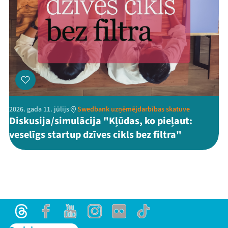
2026. gada 11. jūlijs
Swedbank uzņēmējdarbības skatuve
Diskusija/simulācija "Kļūdas, ko pieļaut:
veselīgs startup dzīves cikls bez filtra"
Threads
Facebook
Youtube
Instagram
Flick
TikTok