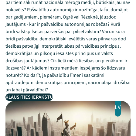
par tiem sāk runāt nacionāla mēroga mediji, būtiskais jau nav
nokavēts? Pašvaldību autonomija ir nozīmīga, taču, domājot
par gadījumiem, piemēram, Ogrē vai Rēzeknē, jāuzdod
jautājums - kur ir pašvaldību autonomijas robežas? Kurā
brīdī valstspilsētas pārvēršas par pilsētvalstīm? Vai un kurā
brīdī pašvaldību demokrātiski ievēlētās varas pilnvaras dod
tiesības patvaļīgi interpretēt labas pārvaldības principus,
demokrātijas un pilsoņu iesaistes principus un valsts
drošības jautājumus? Cik lielā mērā tiesības un pienākumi ir
līdzsvarā? Ar kādiem instrumentiem iespējams šo līdzsvaru
noturēt? Ko darīt, ja pašvaldību līmenī saskatāmi
apdraudējumi demokrātijas principiem, nacionālajai drošībai
un labai pārvaldībai?
KLAUSĪTIES IERAKSTU
LV