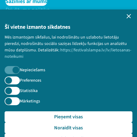
Sazinies ar mums
Privātuma politika
Lietošanas noteikumi un sīkdatņu politika
Bērnu aizsardzības politika
Šī vietne izmanto sīkdatnes
© 2026 Sarunu festivāls LAMPA Visas tiesības
Mēs izmantojam sīkfailus, lai nodrošinātu un uzlabotu lietotāju
paturētas.
pieredzi, nodrošinātu sociālo saziņas līdzekļu funkcijas un analizētu
mūsu datplūsmu. Detalizētāk:
https://festivalslampa.lv/lv/lietosanas-
noteikumi
Nepieciešams
Piesakies jaunumiem!
Preferences
Nepalaid garām aktuālāko informāciju!
Statistika
Mārketings
Pieņemt visas
Pieteikties
Noraidīt visas
🔗 https://festivalslampa.lv/lv/video-arhivs/2409?sp
eaker=Inga%20B%C4%93rzi%C5%86a&speaker_id=6110