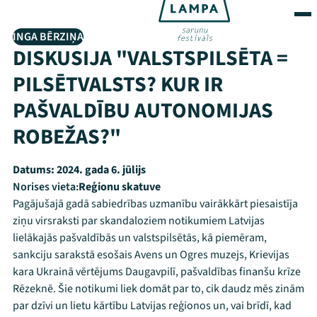
INGA BĒRZIŅA
DISKUSIJA "VALSTSPILSĒTA =
PILSĒTVALSTS? KUR IR
PAŠVALDĪBU AUTONOMIJAS
ROBEŽAS?"
Datums:
2024. gada 6. jūlijs
Norises vieta:
Reģionu skatuve
Pagājušajā gadā sabiedrības uzmanību vairākkārt piesaistīja
ziņu virsraksti par skandaloziem notikumiem Latvijas
lielākajās pašvaldībās un valstspilsētās, kā piemēram,
sankciju sarakstā esošais Avens un Ogres muzejs, Krievijas
kara Ukrainā vērtējums Daugavpilī, pašvaldības finanšu krīze
Rēzeknē. Šie notikumi liek domāt par to, cik daudz mēs zinām
par dzīvi un lietu kārtību Latvijas reģionos un, vai brīdī, kad