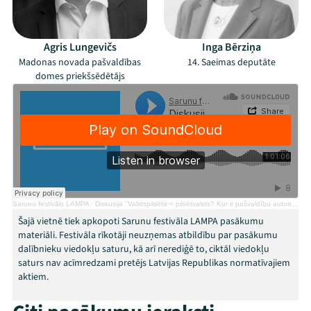
Mana programma
Festivāls
Agris Lungevičs
Inga Bērziņa
Madonas novada pašvaldības
14. Saeimas deputāte
Programma
domes priekšsēdētājs
Arhīvs
Viņi bija LAMPĀ 2026
Jaunumi
Ziedo
Sarunu festivāls LAMPA
·
Diskusija "Valstspilsēta = pilsētvalsts? Kur ir pašvaldību autonomijas robežas?"
Šajā vietnē tiek apkopoti Sarunu festivāla LAMPA pasākumu
materiāli. Festivāla rīkotāji neuzņemas atbildību par pasākumu
Veikals
dalībnieku viedokļu saturu, kā arī nerediģē to, ciktāl viedokļu
saturs nav acīmredzami pretējs Latvijas Republikas normatīvajiem
Kontakti
aktiem.