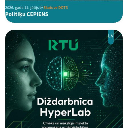
2026. gada 11. jūlijs
Skatuve DOTS
Politiķu CEPIENS
LV