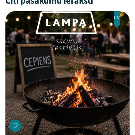
Citi pasākumu ieraksti
LV
Threads
Facebook
Youtube
X
Instagram
Flick
TikTok