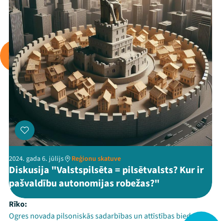
2024. gada 6. jūlijs
Reģionu skatuve
Diskusija "Valstspilsēta = pilsētvalsts? Kur ir
pašvaldību autonomijas robežas?"
Rīko:
Ogres novada pilsoniskās sadarbības un attīstības biedrība