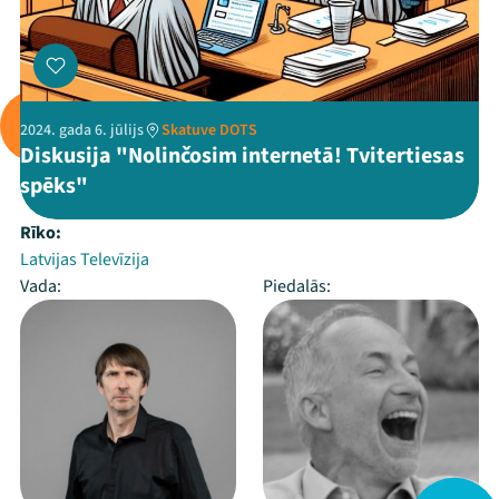
2024. gada 6. jūlijs
Skatuve DOTS
Diskusija "Nolinčosim internetā! Tvitertiesas
spēks"
Rīko:
Latvijas Televīzija
Vada:
Piedalās: