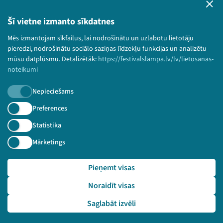
Lietošanas noteikumi un sīkdatņu politika
Bērnu aizsardzības politika
Šī vietne izmanto sīkdatnes
© 2026 Sarunu festivāls LAMPA Visas tiesības
Mēs izmantojam sīkfailus, lai nodrošinātu un uzlabotu lietotāju
paturētas.
pieredzi, nodrošinātu sociālo saziņas līdzekļu funkcijas un analizētu
mūsu datplūsmu. Detalizētāk:
https://festivalslampa.lv/lv/lietosanas-
noteikumi
Nepieciešams
Piesakies jaunumiem!
Preferences
Nepalaid garām aktuālāko informāciju!
Statistika
Mārketings
Pieņemt visas
Pieteikties
Noraidīt visas
🔗 https://festivalslampa.lv/lv/video-arhivs/2408?sp
eaker=Li%C4%81na%20Langa&speaker_id=5440
Saglabāt izvēli