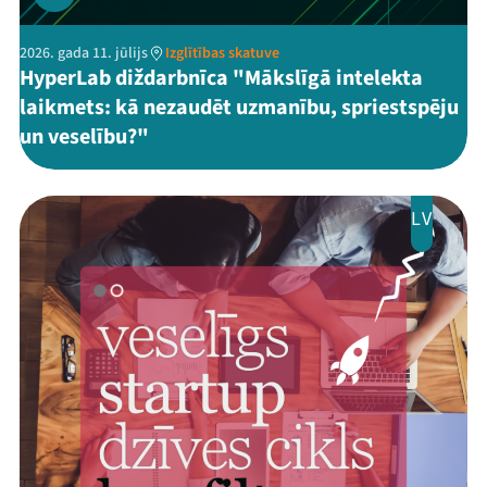
2026. gada 11. jūlijs
Izglītības skatuve
HyperLab diždarbnīca "Mākslīgā intelekta
laikmets: kā nezaudēt uzmanību, spriestspēju
un veselību?"
LV