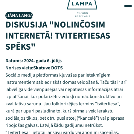
LIĀNA LANGA
DISKUSIJA "NOLINČOSIM
INTERNETĀ! TVITERTIESAS
SPĒKS"
Datums:
2024. gada 6. jūlijs
Norises vieta:
Skatuve DOTS
Sociālo mediju platformas kļuvušas par ietekmīgiem
instrumentiem sabiedriskās domas veidošanā. Taču tās ir arī
labvēlīga vide vienpusējas vai nepatiesas informācijas ātrai
izplatīšanai, kur polarizēti viedokļi nomāc konstruktīvu un
kvalitatīvu sarunu. Jau folklorizējies termins “tvitertiesa”,
kurā par upuri pasludina to, kurš pirmais veic ierakstu
sociālajos tīklos, bet otru pusi atceļ (“kancelē”) vai pieprasa
ripojošas galvas. Latvijā šādu gadījumu netrūkst.
“Tvitertiesā” lietotāji ar savu vārdu vai anonīmi sacenšas,