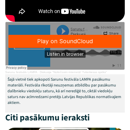
Festivāls
Programma
Arhīvs
Viņi bija LAMPĀ 2026
Jaunumi
Sarunu festivāls LAMPA
·
Diskusija "Nolinčosim internetā! Tvitertiesas spēks"
Ziedo
Šajā vietnē tiek apkopoti Sarunu festivāla LAMPA pasākumu
materiāli. Festivāla rīkotāji neuzņemas atbildību par pasākumu
dalībnieku viedokļu saturu, kā arī nerediģē to, ciktāl viedokļu
Veikals
saturs nav acīmredzami pretējs Latvijas Republikas normatīvajiem
aktiem.
Kontakti
Citi pasākumu ieraksti