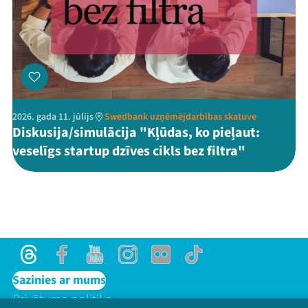
2026. gada 11. jūlijs
Swedbank uzņēmējdarbības skatuve
Diskusija/simulācija "Kļūdas, ko pieļaut:
veselīgs startup dzīves cikls bez filtra"
Threads
Facebook
Youtube
Instagram
Flick
TikTok
Sazinies ar mums
Privātuma politika