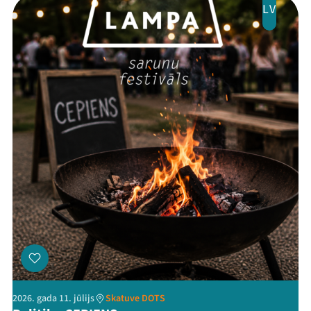
LV
Threads
Facebook
Youtube
X
Instagram
Flick
TikTok
2026. gada 11. jūlijs
Skatuve DOTS