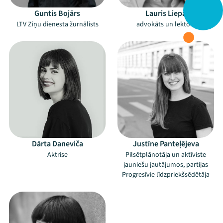
Guntis Bojārs
Lauris Liepa
LTV Ziņu dienesta žurnālists
advokāts un lektors
Dārta Daneviča
Justīne Panteļējeva
Aktrise
Pilsētplānotāja un aktīviste
jauniešu jautājumos, partijas
Progresīvie līdzpriekšsēdētāja