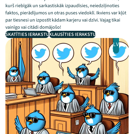
kurš riebīgāk un sarkastiskāk izpaudīsies, neiedziļinoties
faktos, pierādījumos un otras puses viedoklī. Ikviens var kļūt
par tiesnesi un izpostīt kādam karjeru vai dzīvi. Vajag tikai
vainīgo vai citādi domājošo!
SKATĪTIES IERAKSTU
KLAUSĪTIES IERAKSTU
LV