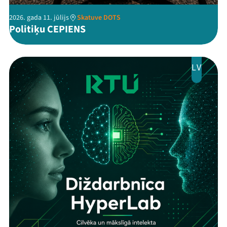
2026. gada 11. jūlijs
Skatuve DOTS
Politiķu CEPIENS
LV