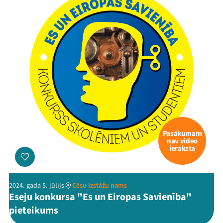
Pasākumam
nav video
ieraksta
2024. gada 5. jūlijs
Cēsu Izstāžu nams
Eseju konkursa "Es un Eiropas Savienība"
pieteikums