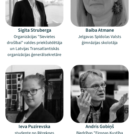
Sigita Struberga
Baiba Atmane
Organizācijas "Sievietes
Jelgavas Spīdolas Valsts
drošībai" valdes priekšsēdētāja
ģimnāzijas skolotāja
un Latvijas Transatlantiskās
organizācijas ģenerālsekretāre
Mana programma
Festivāls
Programma
Arhīvs
Ieva Puzirevska
Andris Gobiņš
Viņi bija LAMPĀ 2026
studente no Rēzeknes
Biedrības "Eiropas Kustība