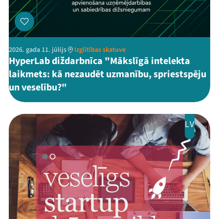
2026. gada 11. jūlijs
Izglītības skatuve
HyperLab diždarbnīca "Mākslīgā intelekta
laikmets: kā nezaudēt uzmanību, spriestspēju
un veselību?"
LV