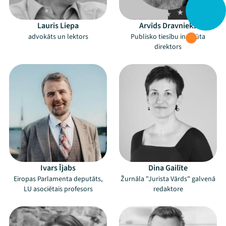
Lauris Liepa
Arvīds Dravnieks
advokāts un lektors
Publisko tiesību institūta
direktors
Ivars Ījabs
Dina Gailīte
Eiropas Parlamenta deputāts,
Žurnāla "Jurista Vārds" galvenā
LU asociētais profesors
redaktore