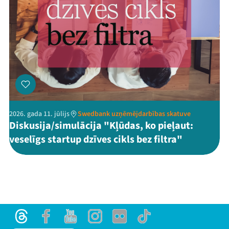
2026. gada 11. jūlijs
Swedbank uzņēmējdarbības skatuve
Diskusija/simulācija "Kļūdas, ko pieļaut:
veselīgs startup dzīves cikls bez filtra"
Threads
Facebook
Youtube
Instagram
Flick
TikTok