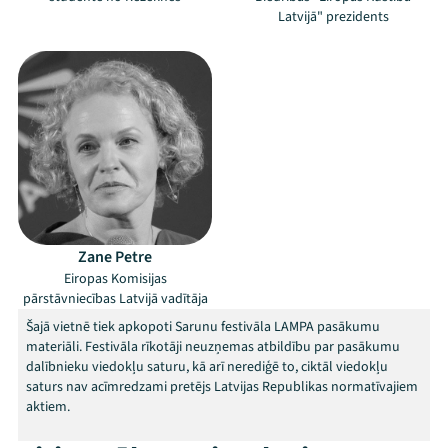
Latvijā" prezidents
Jaunumi
Ziedo
Veikals
Kontakti
Zane Petre
Eiropas Komisijas
pārstāvniecības Latvijā vadītāja
Šajā vietnē tiek apkopoti Sarunu festivāla LAMPA pasākumu
materiāli. Festivāla rīkotāji neuzņemas atbildību par pasākumu
dalībnieku viedokļu saturu, kā arī nerediģē to, ciktāl viedokļu
saturs nav acīmredzami pretējs Latvijas Republikas normatīvajiem
Threads
Facebook
Youtube
X
Instagram
Flick
TikTok
aktiem.