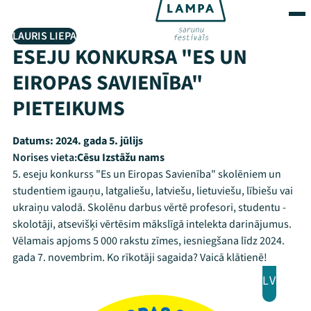
LAURIS LIEPA
ESEJU KONKURSA "ES UN
EIROPAS SAVIENĪBA"
PIETEIKUMS
Datums:
2024. gada 5. jūlijs
Norises vieta:
Cēsu Izstāžu nams
5. eseju konkurss "Es un Eiropas Savienība" skolēniem un
studentiem igauņu, latgaliešu, latviešu, lietuviešu, lībiešu vai
ukraiņu valodā. Skolēnu darbus vērtē profesori, studentu -
skolotāji, atsevišķi vērtēsim mākslīgā intelekta darinājumus.
Vēlamais apjoms 5 000 rakstu zīmes, iesniegšana līdz 2024.
gada 7. novembrim. Ko rīkotāji sagaida? Vaicā klātienē!
LV