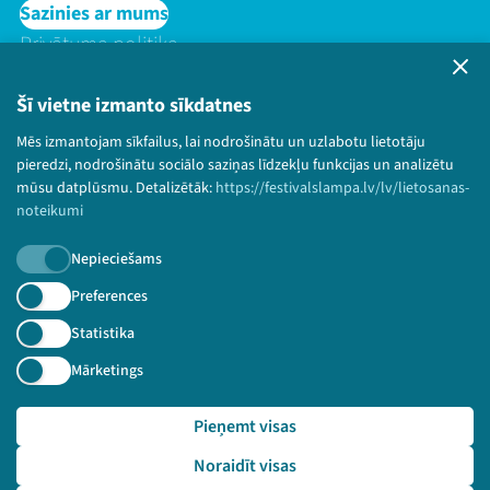
Sazinies ar mums
Privātuma politika
Lietošanas noteikumi un sīkdatņu politika
Bērnu aizsardzības politika
Šī vietne izmanto sīkdatnes
© 2026 Sarunu festivāls LAMPA Visas tiesības
Mēs izmantojam sīkfailus, lai nodrošinātu un uzlabotu lietotāju
paturētas.
pieredzi, nodrošinātu sociālo saziņas līdzekļu funkcijas un analizētu
mūsu datplūsmu. Detalizētāk:
https://festivalslampa.lv/lv/lietosanas-
noteikumi
Nepieciešams
Piesakies jaunumiem!
Preferences
Nepalaid garām aktuālāko informāciju!
Statistika
Mārketings
Pieņemt visas
Pieteikties
Noraidīt visas
🔗 https://festivalslampa.lv/lv/video-arhivs/2387?sp