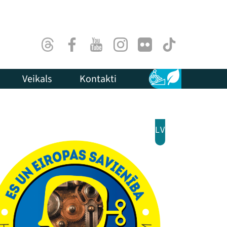
Threads
Facebook
Youtube
Instagram
Flick
TikTok
Veikals
Kontakti
Pieejamība
Ilgtspēja
LV