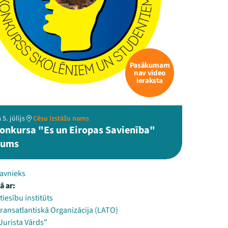
Pasākumam
nav video
ieraksta
5. jūlijs
Cēsu Izstāžu nams
konkursa "Es un Eiropas Savienība"
kums
ravnieks
ā ar:
tiesību institūts
Transatlantiskā Organizācija (LATO)
Jurista Vārds"