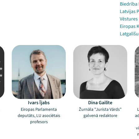
Biedrība 
Latvijas 
Vēstures 
Eiropas K
Latgalīšu
Ivars Ījabs
Dina Gailīte
a
Eiropas Parlamenta
Žurnāla "Jurista Vārds"
deputāts, LU asociētais
galvenā redaktore
ad
profesors
v
n