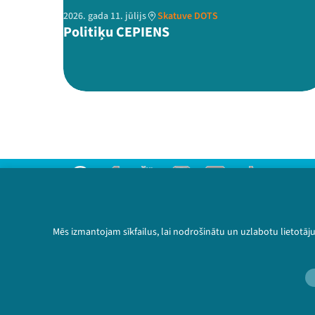
2026. gada 11. jūlijs
Skatuve DOTS
Politiķu CEPIENS
Threads
Facebook
Youtube
Instagram
Flick
TikTok
Sazinies ar mums
Privātuma politika
Mēs izmantojam sīkfailus, lai nodrošinātu un uzlabotu lietotāj
Lietošanas noteikumi un sīkdatņu politika
Bērnu aizsardzības politika
© 2026 Sarunu festivāls LAMPA Visas tiesības 
🔗 https://festivalslampa.lv/lv/video-ar