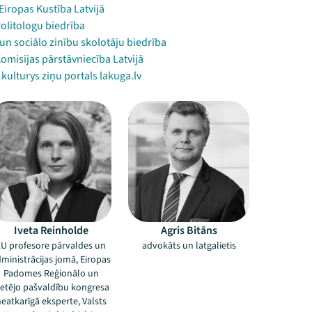
Eiropas Kustība Latvijā
Politologu biedrība
un sociālo zinību skolotāju biedrība
omisijas pārstāvniecība Latvijā
 kulturys ziņu portals lakuga.lv
Iveta Reinholde
Agris Bitāns
LU profesore pārvaldes un
advokāts un latgalietis
ministrācijas jomā, Eiropas
Padomes Reģionālo un
ietējo pašvaldību kongresa
eatkarīgā eksperte, Valsts