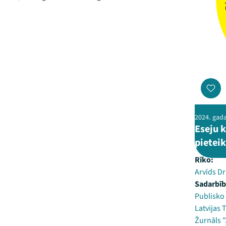
2024. gada 
Eseju 
pietei
Rīko:
Arvīds D
Sadarbīb
Publisko 
Latvijas 
Žurnāls "