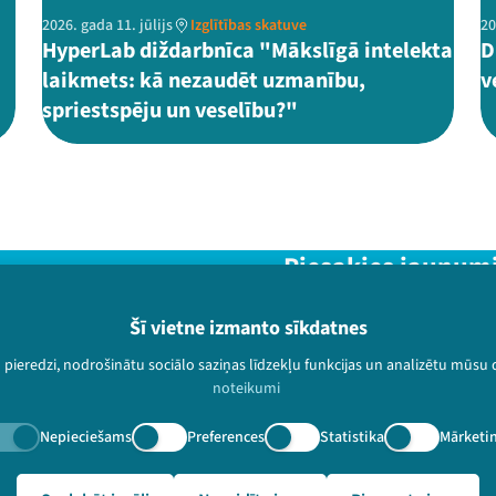
2026. gada 11. jūlijs
Izglītības skatuve
20
HyperLab diždarbnīca "Mākslīgā intelekta
D
laikmets: kā nezaudēt uzmanību,
v
spriestspēju un veselību?"
Piesakies jaunum
Nepalaid garām aktuālāko in
Šī vietne izmanto sīkdatnes
u pieredzi, nodrošinātu sociālo saziņas līdzekļu funkcijas un analizētu mūsu
noteikumi
Nepieciešams
Preferences
Statistika
Mārketi
paturētas.
hivs/2387?speaker=Latgal%C4%AB%C5%A1u%20kulturys%20zi%C5%