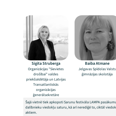
Sigita Struberga
Baiba Atmane
Organizācijas "Sievietes
Jelgavas Spīdolas Valsts
drošībai" valdes
ģimnāzijas skolotāja
priekšsēdētāja un Latvijas
Transatlantiskās
organizācijas
ģenerālsekretāre
Šajā vietnē tiek apkopoti Sarunu festivāla LAMPA pasākumu
dalībnieku viedokļu saturu, kā arī nerediģē to, ciktāl vied
aktiem.