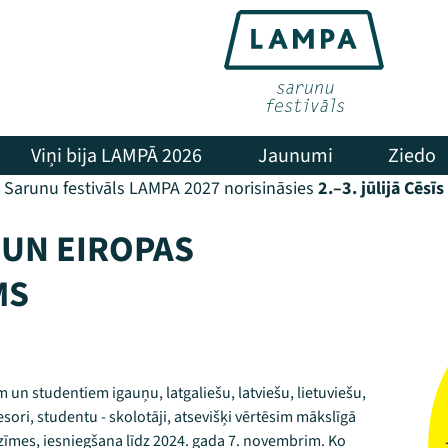
Viņi bija LAMPĀ 2026
Jaunumi
Ziedo
Sarunu festivāls LAMPA 2027 norisināsies
2.–3. jūlijā Cēsīs
 UN EIROPAS
MS
 un studentiem igauņu, latgaliešu, latviešu, lietuviešu,
sori, studentu - skolotāji, atsevišķi vērtēsim mākslīgā
zīmes, iesniegšana līdz 2024. gada 7. novembrim. Ko