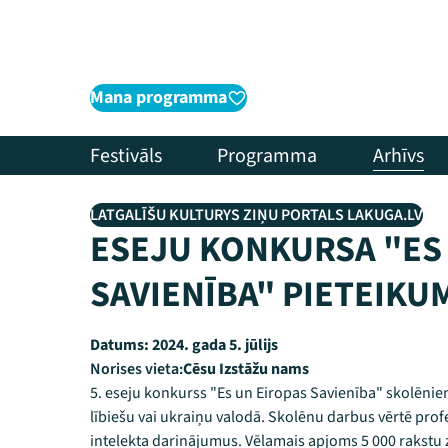
Mana programma
Festivāls
Programma
Arhīvs
LATGALĪŠU KULTURYS ZIŅU PORTALS LAKUGA.LV
ESEJU KONKURSA "ES
SAVIENĪBA" PIETEIKU
Datums:
2024. gada 5. jūlijs
Norises vieta:
Cēsu Izstāžu nams
5. eseju konkurss "Es un Eiropas Savienība" skolēniem
lībiešu vai ukraiņu valodā. Skolēnu darbus vērtē profe
intelekta darinājumus. Vēlamais apjoms 5 000 rakstu 