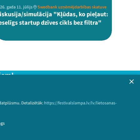
26. gada 11. jūlijs
Swedbank uzņēmējdarbības skatuve
iskusija/simulācija "Kļūdas, ko pieļaut:
eselīgs startup dzīves cikls bez filtra"
iem!
formāciju!
 datplūsmu. Detalizētāk:
https://festivalslampa.lv/lv/lietosanas-
Pieteikties
ngs
86u%20portals%20lakuga.lv&speaker_id=3085