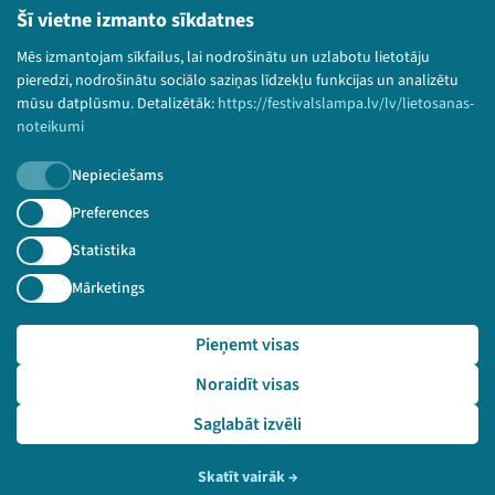
Bērnu aizsardzības politika
Šī vietne izmanto sīkdatnes
© 2026 Sarunu festivāls LAMPA Visas tiesības
Mēs izmantojam sīkfailus, lai nodrošinātu un uzlabotu lietotāju
paturētas.
pieredzi, nodrošinātu sociālo saziņas līdzekļu funkcijas un analizētu
mūsu datplūsmu. Detalizētāk:
https://festivalslampa.lv/lv/lietosanas-
noteikumi
Nepieciešams
Piesakies jaunumiem!
Preferences
Nepalaid garām aktuālāko informāciju!
Statistika
Mārketings
Pieņemt visas
Pieteikties
Noraidīt visas
🔗 https://festivalslampa.lv/lv/video-arhivs/2369?sp
eaker=Imants%20Jurevi%C4%8Dius&speaker_id=4511
Saglabāt izvēli
Skatīt vairāk
→