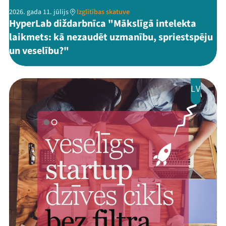
2026. gada 11. jūlijs
Izglītības skatuve
HyperLab diždarbnīca "Mākslīgā intelekta
laikmets: kā nezaudēt uzmanību, spriestspēju
un veselību?"
LV