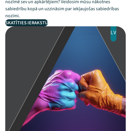
nozīmē sev un apkārtējiem? Veidosim mūsu nākotnes
sabiedrību kopā un uzzināsim par iekļaujošas sabiedrības
nozīmi.
SKATĪTIES IERAKSTU
LV