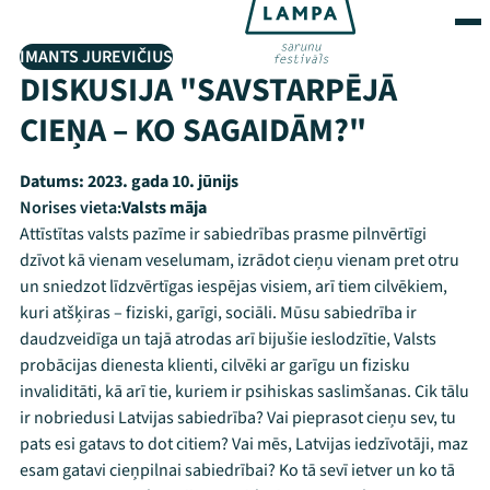
IMANTS JUREVIČIUS
DISKUSIJA "SAVSTARPĒJĀ
CIEŅA – KO SAGAIDĀM?"
Datums:
2023. gada 10. jūnijs
Norises vieta:
Valsts māja
Attīstītas valsts pazīme ir sabiedrības prasme pilnvērtīgi
dzīvot kā vienam veselumam, izrādot cieņu vienam pret otru
un sniedzot līdzvērtīgas iespējas visiem, arī tiem cilvēkiem,
kuri atšķiras – fiziski, garīgi, sociāli. Mūsu sabiedrība ir
daudzveidīga un tajā atrodas arī bijušie ieslodzītie, Valsts
probācijas dienesta klienti, cilvēki ar garīgu un fizisku
invaliditāti, kā arī tie, kuriem ir psihiskas saslimšanas. Cik tālu
ir nobriedusi Latvijas sabiedrība? Vai pieprasot cieņu sev, tu
pats esi gatavs to dot citiem? Vai mēs, Latvijas iedzīvotāji, maz
esam gatavi cieņpilnai sabiedrībai? Ko tā sevī ietver un ko tā