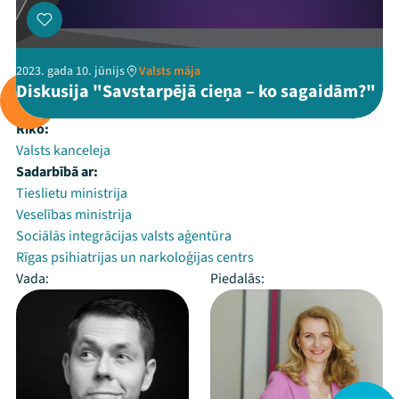
2023. gada 10. jūnijs
Valsts māja
Diskusija "Savstarpējā cieņa – ko sagaidām?"
Rīko:
Valsts kanceleja
Sadarbībā ar:
Tieslietu ministrija
Veselības ministrija
Sociālās integrācijas valsts aģentūra
Rīgas psihiatrijas un narkoloģijas centrs
Vada:
Piedalās: