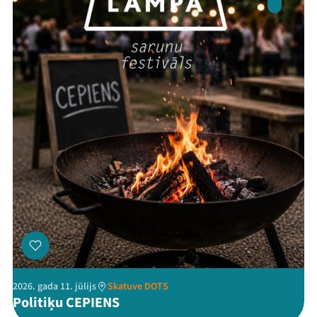
Threads
Facebook
Youtube
X
Instagram
Flick
TikTok
2026. gada 11. jūlijs
Skatuve DOTS
Politiķu CEPIENS