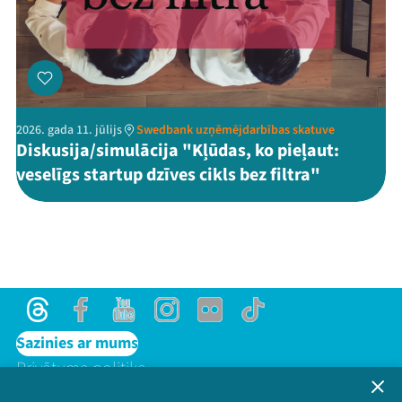
2026. gada 11. jūlijs
Swedbank uzņēmējdarbības skatuve
Diskusija/simulācija "Kļūdas, ko pieļaut:
veselīgs startup dzīves cikls bez filtra"
Threads
Facebook
Youtube
Instagram
Flick
TikTok
Sazinies ar mums
Privātuma politika
Lietošanas noteikumi un sīkdatņu politika