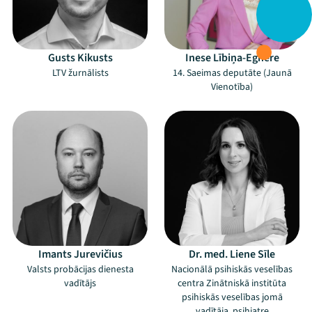
Gusts Kikusts
Inese Lībiņa-Egnere
LTV žurnālists
14. Saeimas deputāte (Jaunā
Vienotība)
Imants Jurevičius
Dr. med. Liene Sīle
Valsts probācijas dienesta
Nacionālā psihiskās veselības
vadītājs
centra Zinātniskā institūta
psihiskās veselības jomā
vadītāja, psihiatre