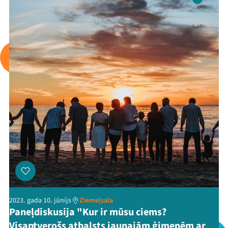
2023. gada 10. jūnijs
Ziemeļsala
Paneļdiskusija "Kur ir mūsu ciems?
Visaptverošs atbalsts jaunajām ģimenēm ar