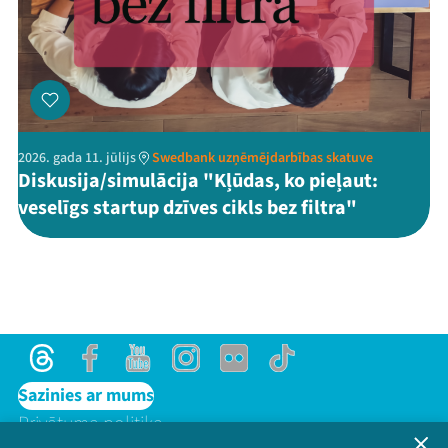
2026. gada 11. jūlijs
Swedbank uzņēmējdarbības skatuve
Diskusija/simulācija "Kļūdas, ko pieļaut:
veselīgs startup dzīves cikls bez filtra"
Threads
Facebook
Youtube
Instagram
Flick
TikTok
Sazinies ar mums
Privātuma politika