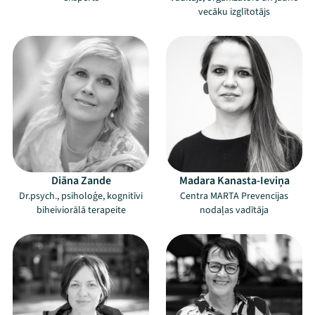
vecāku izglītotājs
Diāna Zande
Madara Kanasta-Ieviņa
Dr.psych., psiholoģe, kognitīvi
Centra MARTA Prevencijas
biheiviorālā terapeite
nodaļas vadītāja