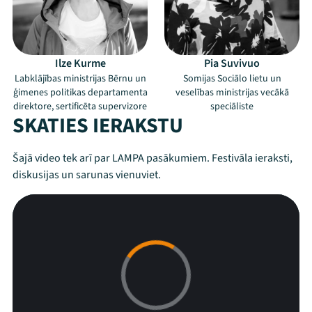
Ilze Kurme
Pia Suvivuo
Labklājības ministrijas Bērnu un
Somijas Sociālo lietu un
ģimenes politikas departamenta
veselības ministrijas vecākā
direktore, sertificēta supervizore
speciāliste
SKATIES IERAKSTU
Mana programma
Šajā video tek arī par LAMPA pasākumiem. Festivāla ieraksti,
diskusijas un sarunas vienuviet.
Festivāls
Programma
Arhīvs
Viņi bija LAMPĀ 2026
Jaunumi