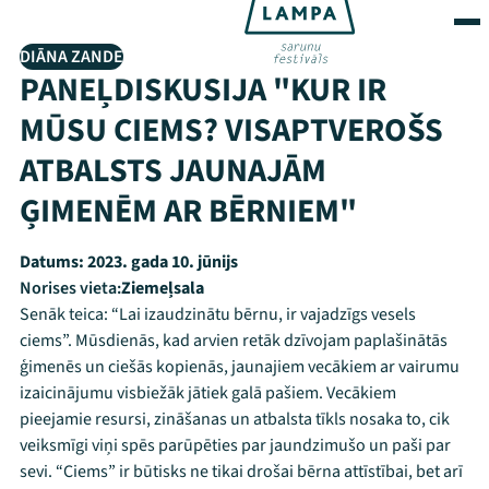
DIĀNA ZANDE
PANEĻDISKUSIJA "KUR IR
MŪSU CIEMS? VISAPTVEROŠS
ATBALSTS JAUNAJĀM
ĢIMENĒM AR BĒRNIEM"
Datums:
2023. gada 10. jūnijs
Norises vieta:
Ziemeļsala
Senāk teica: “Lai izaudzinātu bērnu, ir vajadzīgs vesels
ciems”. Mūsdienās, kad arvien retāk dzīvojam paplašinātās
ģimenēs un ciešās kopienās, jaunajiem vecākiem ar vairumu
izaicinājumu visbiežāk jātiek galā pašiem. Vecākiem
pieejamie resursi, zināšanas un atbalsta tīkls nosaka to, cik
veiksmīgi viņi spēs parūpēties par jaundzimušo un paši par
sevi. “Ciems” ir būtisks ne tikai drošai bērna attīstībai, bet arī