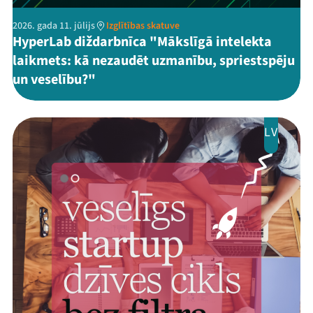
2026. gada 11. jūlijs
Izglītības skatuve
HyperLab diždarbnīca "Mākslīgā intelekta
laikmets: kā nezaudēt uzmanību, spriestspēju
un veselību?"
LV