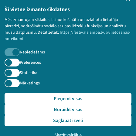
Lietošanas noteikumi un sīkdatņu politika
Bērnu aizsardzības politika
Šī vietne izmanto sīkdatnes
© 2026 Sarunu festivāls LAMPA Visas tiesības
Mēs izmantojam sīkfailus, lai nodrošinātu un uzlabotu lietotāju
paturētas.
pieredzi, nodrošinātu sociālo saziņas līdzekļu funkcijas un analizētu
mūsu datplūsmu. Detalizētāk:
https://festivalslampa.lv/lv/lietosanas-
noteikumi
Nepieciešams
Piesakies jaunumiem!
Preferences
Nepalaid garām aktuālāko informāciju!
Statistika
Mārketings
Pieņemt visas
Pieteikties
Noraidīt visas
🔗 https://festivalslampa.lv/lv/video-arhivs/2335?sp
eaker=Di%C4%81na%20Zande&speaker_id=1573
Saglabāt izvēli
Skatīt vairāk
→