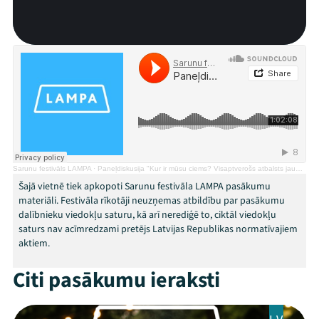
Ziedo
Veikals
Kontakti
Sarunu festivāls LAMPA
·
Paneļdiskusija "Kur ir mūsu ciems? Visaptverošs atbalsts jaunajām ģimenēm ar bērniem"
Šajā vietnē tiek apkopoti Sarunu festivāla LAMPA pasākumu
materiāli. Festivāla rīkotāji neuzņemas atbildību par pasākumu
dalībnieku viedokļu saturu, kā arī nerediģē to, ciktāl viedokļu
saturs nav acīmredzami pretējs Latvijas Republikas normatīvajiem
aktiem.
Threads
Facebook
Youtube
X
Instagram
Flick
TikTok
Citi pasākumu ieraksti