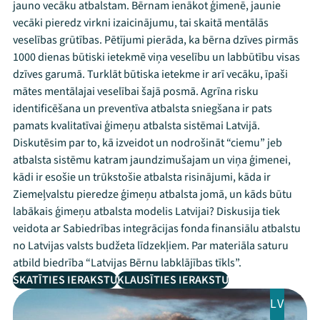
jauno vecāku atbalstam. Bērnam ienākot ģimenē, jaunie
vecāki pieredz virkni izaicinājumu, tai skaitā mentālās
veselības grūtības. Pētījumi pierāda, ka bērna dzīves pirmās
1000 dienas būtiski ietekmē viņa veselību un labbūtību visas
dzīves garumā. Turklāt būtiska ietekme ir arī vecāku, īpaši
mātes mentālajai veselībai šajā posmā. Agrīna risku
identificēšana un preventīva atbalsta sniegšana ir pats
pamats kvalitatīvai ģimeņu atbalsta sistēmai Latvijā.
Diskutēsim par to, kā izveidot un nodrošināt “ciemu” jeb
atbalsta sistēmu katram jaundzimušajam un viņa ģimenei,
kādi ir esošie un trūkstošie atbalsta risinājumi, kāda ir
Ziemeļvalstu pieredze ģimeņu atbalsta jomā, un kāds būtu
labākais ģimeņu atbalsta modelis Latvijai? Diskusija tiek
veidota ar Sabiedrības integrācijas fonda finansiālu atbalstu
no Latvijas valsts budžeta līdzekļiem. Par materiāla saturu
atbild biedrība “Latvijas Bērnu labklājības tīkls”.
SKATĪTIES IERAKSTU
KLAUSĪTIES IERAKSTU
LV