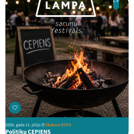
LV
2026. gada 11. jūlijs
Skatuve DOTS
Politiķu CEPIENS