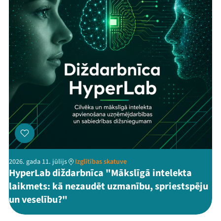
2026. gada 11. jūlijs
Izglītības skatuve
HyperLab diždarbnīca "Mākslīgā intelekta
laikmets: kā nezaudēt uzmanību, spriestspēju
un veselību?"