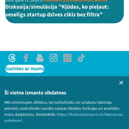
2026. gada 11. jūlijs
Swedbank uzņēmējdarbības skatuve
Diskusija/simulācija "Kļūdas, ko pieļaut:
veselīgs startup dzīves cikls bez filtra"
Threads
Facebook
Youtube
Instagram
Flick
TikTok
Sazinies ar mums
Privātuma politika
Lietošanas noteikumi un sīkdatņu politika
Bērnu aizsardzības politika
Šī vietne izmanto sīkdatnes
© 2026 Sarunu festivāls LAMPA Visas tiesības
Mēs izmantojam sīkfailus, lai nodrošinātu un uzlabotu lietotāju
paturētas.
pieredzi, nodrošinātu sociālo saziņas līdzekļu funkcijas un analizētu
mūsu datplūsmu. Detalizētāk:
https://festivalslampa.lv/lv/lietosanas-
noteikumi