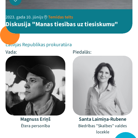
2023. gada 10. jūnijs
Temīdas telts
Diskusija "Manas tiesības uz tiesiskumu"
Rīko:
Latvijas Republikas prokuratūra
Vada:
Piedalās:
Magnuss Eriņš
Santa Laimiņa-Rubene
Ētera personība
Biedrības "Skalbes" valdes
locekle