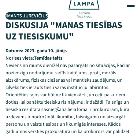
IMANTS JUREVIČIUS
DISKUSIJA "MANAS TIESĪBAS
UZ TIESISKUMU"
Datums:
2023. gada 10. jūnijs
Norises vieta:
Temīdas telts
Neviens no mums diemžēl nav pasargāts no situācijas, kad ar
noziedzīgu nodarījumu radīts kaitējums, proti, morāls
aizskārums, fiziskas ciešanas vai mantisks zaudējums, un
cilvēks tiek ierauts tiesu varas institūciju labirintos.
Orientēties tajos var būt ne tik vienkārši, un ceļi, pa kuriem
doties, lai panāktu tiesisku risinājumu, ir dažādi. Taisnīga un
tiesiska rezultāta sasniegšanā liela loma ir prokuroram, kura
uzdevums ir nodrošināt likumību, taisnīgumu un aizsargāt
personu un valsts tiesības un likumīgās intereses. Kādos
gadījumos vērsties prokuratūrā un kā prokurors var palīdzēt