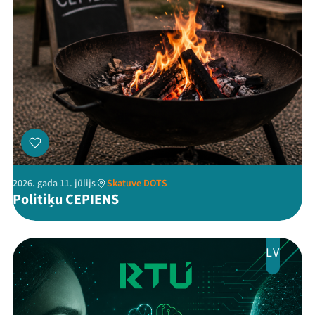
Threads
Facebook
Youtube
X
Instagram
Flick
TikTok
2026. gada 11. jūlijs
Skatuve DOTS
Politiķu CEPIENS
LV