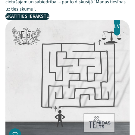
cietušajam un sabiedrībai – par to diskusijā “Manas tiesības
uz tiesiskumu”.
SKATĪTIES IERAKSTU
LV