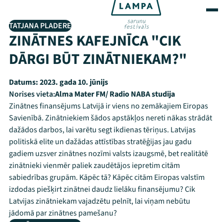
TATJANA PLADERE
ZINĀTNES KAFEJNĪCA "CIK
DĀRGI BŪT ZINĀTNIEKAM?"
Datums:
2023. gada 10. jūnijs
Norises vieta:
Alma Mater FM/ Radio NABA studija
Zinātnes finansējums Latvijā ir viens no zemākajiem Eiropas
Savienībā. Zinātniekiem šādos apstākļos nereti nākas strādāt
dažādos darbos, lai varētu segt ikdienas tēriņus. Latvijas
politiskā elite un dažādas attīstības stratēģijas jau gadu
gadiem uzsver zinātnes nozīmi valsts izaugsmē, bet realitātē
zinātnieki vienmēr paliek zaudētājos iepretim citām
sabiedrības grupām. Kāpēc tā? Kāpēc citām Eiropas valstīm
izdodas piešķirt zinātnei daudz lielāku finansējumu? Cik
Latvijas zinātniekam vajadzētu pelnīt, lai viņam nebūtu
jādomā par zinātnes pamešanu?