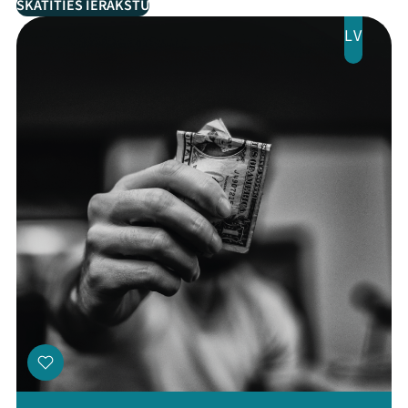
SKATĪTIES IERAKSTU
LV