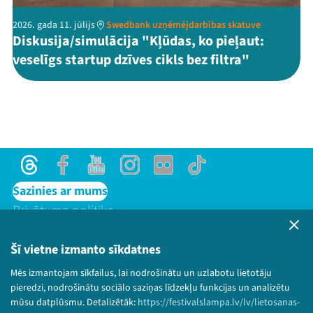
2026. gada 11. jūlijs
Swedbank uzņēmējdarbības skatuve
Diskusija/simulācija "Kļūdas, ko pieļaut:
veselīgs startup dzīves cikls bez filtra"
Threads
Facebook
Youtube
Instagram
Flick
TikTok
Sazinies ar mums
Privātuma politika
Lietošanas noteikumi un sīkdatņu politika
Bērnu aizsardzības politika
Šī vietne izmanto sīkdatnes
© 2026 Sarunu festivāls LAMPA Visas tiesības
Mēs izmantojam sīkfailus, lai nodrošinātu un uzlabotu lietotāju
paturētas.
pieredzi, nodrošinātu sociālo saziņas līdzekļu funkcijas un analizētu
mūsu datplūsmu. Detalizētāk:
https://festivalslampa.lv/lv/lietosanas-