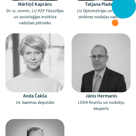
Mārtiņš Kaprāns
Tatjana Pladere
Dr. sc. comm., LU HZF Filozofijas
LU Optometrijas un redzes
un socioloģijas institūta
zinātnes nodaļas vadītāja
vadošais pētnieks
Anda Čakša
Jānis Hermanis
14. Saeimas deputāte
LDDK finanšu un nodokļu
eksperts