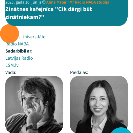
2023. gada 10. jūnijs
Alma Mater FM/ Radio NABA studija
Zinātnes kafejnīca "Cik dārgi būt
zinātniekam?"
Rīko:
Latvijas Universitāte
Radio NABA
Sadarbībā ar:
Latvijas Radio
LSM.lv
Vada:
Piedalās: