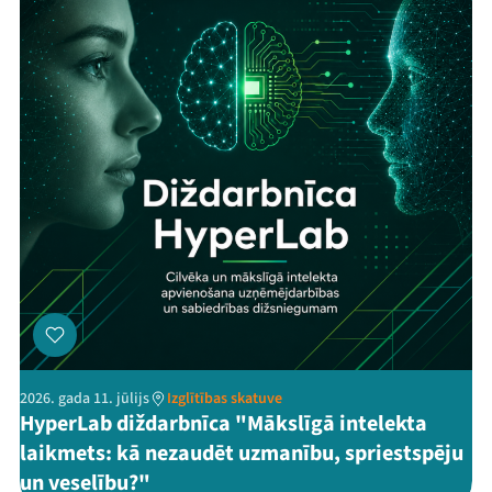
2026. gada 11. jūlijs
Izglītības skatuve
HyperLab diždarbnīca "Mākslīgā intelekta
laikmets: kā nezaudēt uzmanību, spriestspēju
un veselību?"