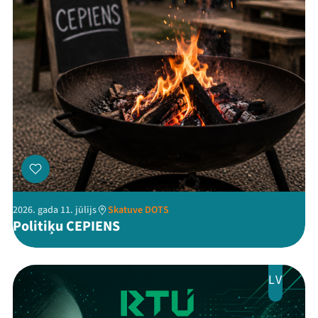
Threads
Facebook
Youtube
X
Instagram
Flick
TikTok
2026. gada 11. jūlijs
Skatuve DOTS
Politiķu CEPIENS
LV