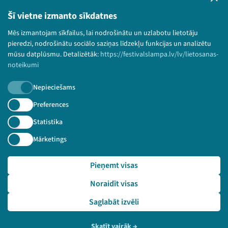
Bērnu aizsardzības politika
Šī vietne izmanto sīkdatnes
© 2026 Sarunu festivāls LAMPA Visas tiesības
Mēs izmantojam sīkfailus, lai nodrošinātu un uzlabotu lietotāju
paturētas.
pieredzi, nodrošinātu sociālo saziņas līdzekļu funkcijas un analizētu
mūsu datplūsmu. Detalizētāk:
https://festivalslampa.lv/lv/lietosanas-
noteikumi
Piesakies jaunumiem!
Nepieciešams
Preferences
Nepalaid garām aktuālāko informāciju!
Statistika
Mārketings
Pieteikties
Pieņemt visas
🔗 https://festivalslampa.lv/lv/video-arhivs/2234?sp
Noraidīt visas
eaker=Labkl%C4%81j%C4%ABbas%20ministrija&speaker_id=
570
Saglabāt izvēli
Skatīt vairāk
→