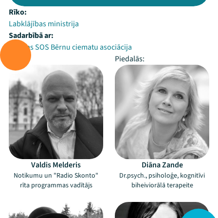
Rīko:
Labklājības ministrija
Sadarbībā ar:
Latvijas SOS Bērnu ciematu asociācija
Vada:
Piedalās:
Valdis Melderis
Diāna Zande
Notikumu un "Radio Skonto"
Dr.psych., psiholoģe, kognitīvi
rīta programmas vadītājs
biheiviorālā terapeite