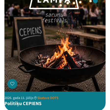
Festivāls
Programma
Arhīvs
Viņi bija LAMPĀ 2026
Jaunumi
Ziedo
Veikals
Kontakti
2026. gada 11. jūlijs
Skatuve DOTS
Politiķu CEPIENS