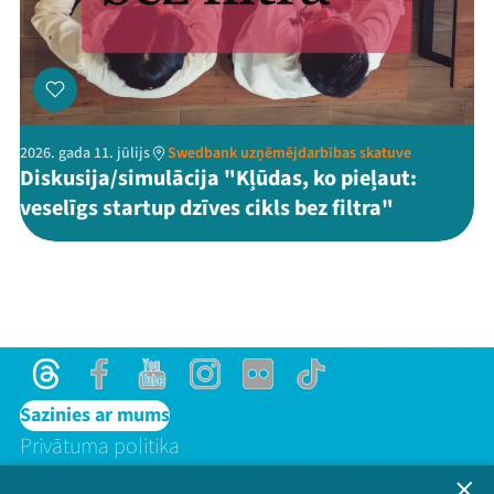
2026. gada 11. jūlijs
Swedbank uzņēmējdarbības skatuve
Diskusija/simulācija "Kļūdas, ko pieļaut:
veselīgs startup dzīves cikls bez filtra"
Threads
Facebook
Youtube
Instagram
Flick
TikTok
Sazinies ar mums
Privātuma politika
Lietošanas noteikumi un sīkdatņu politika