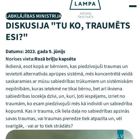
LABKLĀJĪBAS MINISTRIJA
DISKUSIJA "TU KO, TRAUMĒTS
ESI?"
Datums:
2023. gada 9. jūnijs
Norises vieta:
Rozā briļļu kapsēta
Ikdienā, esot kopā ar bērniem, kas piedzīvojuši traumas un
ievietoti alternatīvās aprūpes sistēmā, mēs koncentrētā veidā
saskaramies ar mūsu sabiedrības trūkumiem un sistēmiskām
nepilnībām, kuras ietekmē ne tikai bērnu, bet arī ikviena
sabiedrības locekļa dzīvi, un, kuri, ļoti iespējams, izriet no
traumām, ko esam piedzīvojuši mēs kā indivīdi un sabiedrība
kopumā. Kas ir trauma, cik liela daļa no sabiedrības apzinās
savas traumas, vai traumas pieredze tiek atpazīta un, vēl
svarīgāk, - vai ar to tiek strādāts?
LV