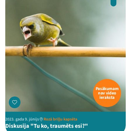
Pasākumam
nav video
ieraksta
2023. gada 9. jūnijs
Rozā briļļu kapsēta
Diskusija "Tu ko, traumēts esi?"