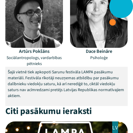
Artūrs Pokšāns
Dace Beināre
Sociālantropologs, vardarbības
Psiholoģe
pētnieks
Šajā vietnē tiek apkopoti Sarunu festivāla LAMPA pasākumu
materiāli. Festivāla rīkotāji neuzņemas atbildību par pasākumu
dalībnieku viedokļu saturu, kā arī nerediģē to, ciktāl viedokļu
saturs nav acīmredzami pretējs Latvijas Republikas normatīvajiem
aktiem.
Citi pasākumu ieraksti
Mana programma
LV