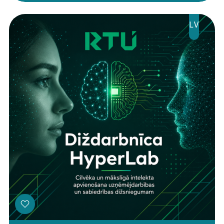
LV
Threads
Facebook
Youtube
X
Instagram
Flick
TikTok