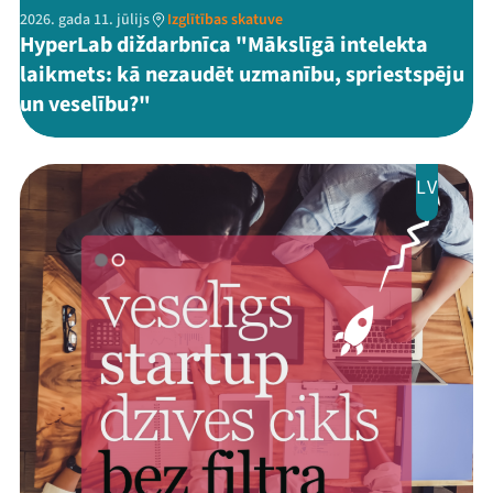
2026. gada 11. jūlijs
Izglītības skatuve
HyperLab diždarbnīca "Mākslīgā intelekta
laikmets: kā nezaudēt uzmanību, spriestspēju
un veselību?"
LV