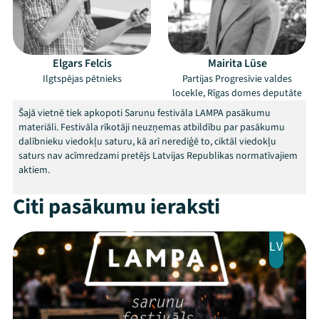
Threads
Facebook
Youtube
X
Instagram
Flick
TikTok
Elgars Felcis
Mairita Lūse
Ilgtspējas pētnieks
Partijas Progresīvie valdes
locekle, Rīgas domes deputāte
Šajā vietnē tiek apkopoti Sarunu festivāla LAMPA pasākumu
materiāli. Festivāla rīkotāji neuzņemas atbildību par pasākumu
dalībnieku viedokļu saturu, kā arī nerediģē to, ciktāl viedokļu
saturs nav acīmredzami pretējs Latvijas Republikas normatīvajiem
aktiem.
Citi pasākumu ieraksti
LV