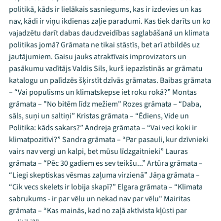
politikā, kāds ir lielākais sasniegums, kas ir izdevies un kas
nav, kādi ir viņu ikdienas zaļie paradumi. Kas tiek darīts un ko
vajadzētu darīt dabas daudzveidības saglabāšanā un klimata
politikas jomā? Grāmata ne tikai stāstīs, bet arī atbildēs uz
jautājumiem. Gaisu jauks atraktīvais improvizators un
pasākumu vadītājs Valdis Sils, kurš iepazīstinās ar grāmatu
katalogu un palīdzēs šķirstīt dzīvās grāmatas. Baibas grāmata
– “Vai populisms un klimatskepse iet roku rokā?” Montas
grāmata – "No bitēm līdz mežiem" Rozes grāmata – “Daba,
sāls, suņi un saltiņi” Kristas grāmata – “Ēdiens, Vide un
Politika: kāds sakars?” Andreja grāmata – “Vai veci koki ir
klimatpozitīvi?” Sandra grāmata – “Par pasauli, kur dzīvnieki
vairs nav vergi un kalpi, bet mūsu līdzgaitnieki” Lauras
grāmata – “Pēc 30 gadiem es sev teikšu...” Artūra grāmata –
“Liegi skeptiskas vēsmas zaļuma virzienā” Jāņa grāmata –
“Cik vecs skelets ir lobija skapī?” Elgara grāmata – “Klimata
sabrukums - ir par vēlu un nekad nav par vēlu" Mairitas
grāmata – “Kas mainās, kad no zaļā aktīvista kļūsti par