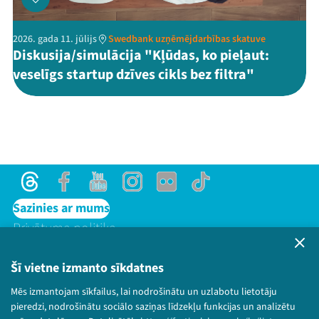
2026. gada 11. jūlijs
Swedbank uzņēmējdarbības skatuve
Diskusija/simulācija "Kļūdas, ko pieļaut:
veselīgs startup dzīves cikls bez filtra"
Threads
Facebook
Youtube
Instagram
Flick
TikTok
Sazinies ar mums
Privātuma politika
Lietošanas noteikumi un sīkdatņu politika
Bērnu aizsardzības politika
Šī vietne izmanto sīkdatnes
© 2026 Sarunu festivāls LAMPA Visas tiesības
Mēs izmantojam sīkfailus, lai nodrošinātu un uzlabotu lietotāju
paturētas.
pieredzi, nodrošinātu sociālo saziņas līdzekļu funkcijas un analizētu