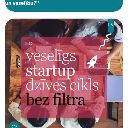
un veselību?"
LV