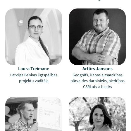
Programma
Arhīvs
Viņi bija LAMPĀ 2026
Jaunumi
Ziedo
Laura Treimane
Artūrs Jansons
Latvijas Bankas ilgtspējības
Ģeogrāfs, Dabas aizsardzības
Veikals
projektu vadītāja
pārvaldes darbinieks, biedrības
CSRLatvia biedrs
Kontakti