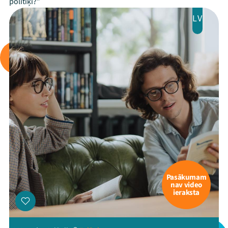
politiķi?”
LV
Pasākumam
nav video
ieraksta