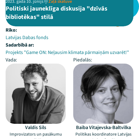
2023. gada 10. jūnijs
Zaļā skatuve
Politiski jauneklīga diskusija "dzīvās
bibliotēkas" stilā
Rīko:
Latvijas Dabas fonds
Sadarbībā ar:
Projekts "Game ON: Neļausim klimata pārmaiņām uzvarēt!"
Vada:
Piedalās:
Valdis Sils
Baiba Vitajevska-Baltvilka
Improvizators un pasākumu
Politikas koordinatore Latvijas