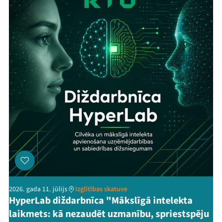
2026. gada 11. jūlijs
Izglītības skatuve
HyperLab diždarbnīca "Mākslīgā intelekta
laikmets: kā nezaudēt uzmanību, spriestspēju