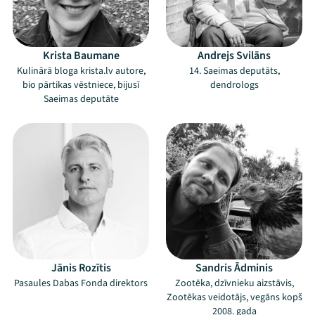
Krista Baumane
Andrejs Svilāns
Kulinārā bloga krista.lv autore,
14. Saeimas deputāts,
bio pārtikas vēstniece, bijusī
dendrologs
Saeimas deputāte
Mana programma
Jānis Rozītis
Sandris Ādminis
Pasaules Dabas Fonda direktors
Zootēka, dzīvnieku aizstāvis,
Zootēkas veidotājs, vegāns kopš
Festivāls
2008. gada