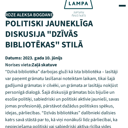
ROZE ALEKSA BOGDANE
POLITISKI JAUNEKLĪGA
DISKUSIJA "DZĪVĀS
BIBLIOTĒKAS" STILĀ
Datums:
2023. gada 10. jūnijs
Norises vieta:
Zaļā skatuve
“Dzīvā bibliotēka” darbojas gluži kā īsta bibliotēka – lasītāji
var paņemt grāmatu lasīšanai noteiktam laikam, tikai šajā
gadījumā grāmatas ir cilvēki, un grāmata ar lasītāju nokļūst
personīgā dialogā. Šajā diskusijā grāmatas būs bijušie un
esošie politiķi, sabiedriski un politiski aktīvie jaunieši, savas
jomas profesionāļi, pārstāvot dažādus politiskos spēkus,
idejas, pārliecības. “Dzīvās bibliotēkas” dalībnieki dalīsies
katrs savā stāstā par to, kā viņi nonākuši līdz pārliecībai, ka
nepieciešama politiski vai sabiedriski aktīva rīcība vides