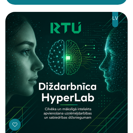
LV
Threads
Facebook
Youtube
X
Instagram
Flick
TikTok