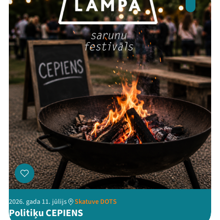
Festivāls
Programma
Arhīvs
Viņi bija LAMPĀ 2026
Jaunumi
Ziedo
Veikals
Kontakti
2026. gada 11. jūlijs
Skatuve DOTS
Politiķu CEPIENS