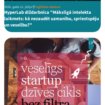
2026. gada 11. jūlijs
Izglītības skatuve
HyperLab diždarbnīca "Mākslīgā intelekta
laikmets: kā nezaudēt uzmanību, spriestspēju
un veselību?"
LV