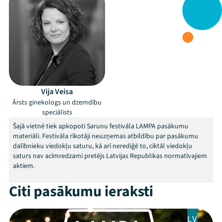
Vija Veisa
Ārsts ginekologs un dzemdību
speciālists
Šajā vietnē tiek apkopoti Sarunu festivāla LAMPA pasākumu
materiāli. Festivāla rīkotāji neuzņemas atbildību par pasākumu
dalībnieku viedokļu saturu, kā arī nerediģē to, ciktāl viedokļu
saturs nav acīmredzami pretējs Latvijas Republikas normatīvajiem
aktiem.
Citi pasākumu ieraksti
Mana programma
LV