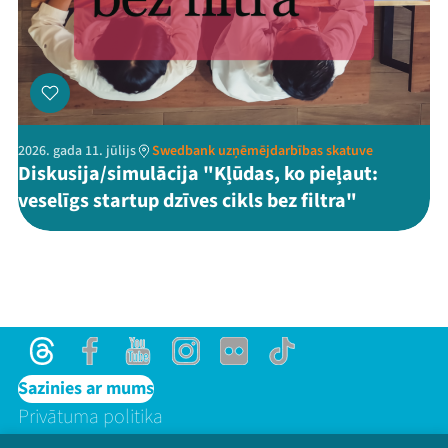
2026. gada 11. jūlijs
Swedbank uzņēmējdarbības skatuve
Diskusija/simulācija "Kļūdas, ko pieļaut:
veselīgs startup dzīves cikls bez filtra"
Threads
Facebook
Youtube
Instagram
Flick
TikTok
Sazinies ar mums
Privātuma politika
Lietošanas noteikumi un sīkdatņu politika