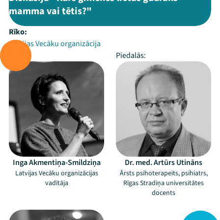
mamma vai tētis?"
Rīko:
Latvijas Vecāku organizācija
Vada:
Piedalās:
Inga Akmentiņa-Smildziņa
Dr. med. Artūrs Utināns
Latvijas Vecāku organizācijas
Ārsts psihoterapeits, psihiatrs,
vadītāja
Rīgas Stradiņa universitātes
docents