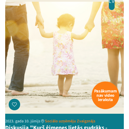
LV
Pasākumam
nav video
ieraksta
2023. gada 10. jūnijs
Sociālo uzņēmēju Zvaigznājs
Diskusija "Kurš ģimenes lietās gudrāks -