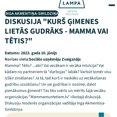
INGA AKMENTIŅA-SMILDZIŅA
DISKUSIJA "KURŠ ĢIMENES
LIETĀS GUDRĀKS - MAMMA VAI
TĒTIS?"
Datums:
2023. gada 10. jūnijs
Norises vieta:
Sociālo uzņēmēju Zvaigznājs
Mamma? Tētis? ...abi? Vai vecākam ir vecāka intuīcija? Vai
kādam no partneriem tā "darbojas" labāk? Varbūt tomēr visu
izšķir zināšanas? Ja tā, tad kurš ir naskāks uz vecākošanas
gudrību uzsūkšanu? Un vai gudrībai ir nozīme, dalot
pienākumus ģimenē? Tas tiks svērts un mērīts šajā vecāku
organizācijas "Mammamuntetiem.lv" rīkotajā diskusijā.
Diskusiju moderēs organizācijas vadītāja Inga Akmentiņa-
Smildziņa.