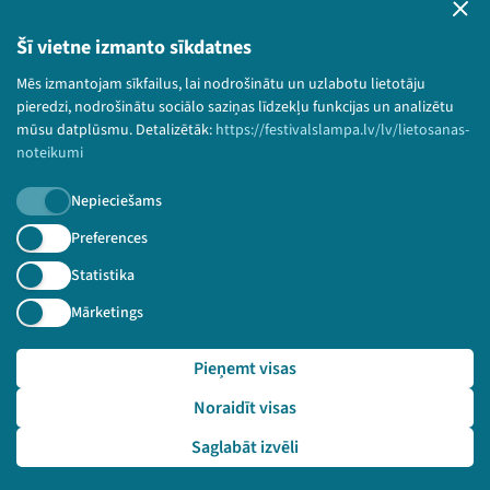
Bērnu aizsardzības politika
Šī vietne izmanto sīkdatnes
© 2026 Sarunu festivāls LAMPA Visas tiesības
Mēs izmantojam sīkfailus, lai nodrošinātu un uzlabotu lietotāju
paturētas.
pieredzi, nodrošinātu sociālo saziņas līdzekļu funkcijas un analizētu
mūsu datplūsmu. Detalizētāk:
https://festivalslampa.lv/lv/lietosanas-
noteikumi
Piesakies jaunumiem!
Nepieciešams
Preferences
Nepalaid garām aktuālāko informāciju!
Statistika
Mārketings
Pieteikties
Pieņemt visas
🔗 https://festivalslampa.lv/lv/video-arhivs/2192?sp
Noraidīt visas
eaker=Inga%20Akmenti%C5%86a-Smildzi%C5%86a&speaker_i
d=379
Saglabāt izvēli