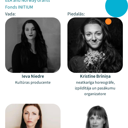
EEA and Norway Grants
Fonds INITIUM
Vada:
Piedalās:
Ieva Niedre
Kristīne Brīniņa
Kultūras producente
neatkarīga horeogrāfe,
izpildītāja un pasākumu
organizatore