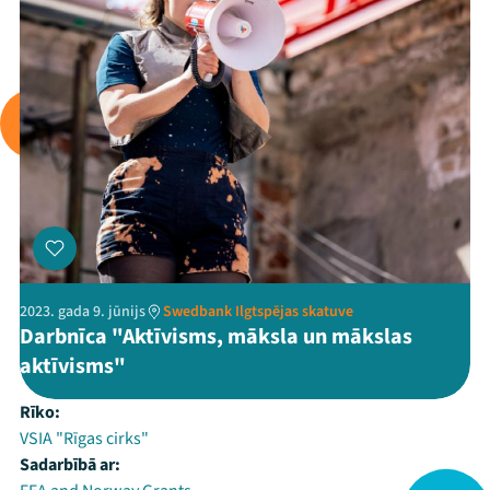
2023. gada 9. jūnijs
Swedbank Ilgtspējas skatuve
Darbnīca "Aktīvisms, māksla un mākslas
aktīvisms"
Rīko:
VSIA "Rīgas cirks"
Sadarbībā ar: