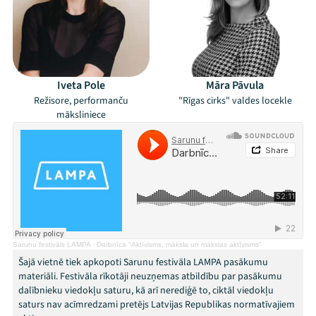
Iveta Pole
Māra Pāvula
Režisore, performanču
"Rīgas cirks" valdes locekle
māksliniece
Mana programma
Festivāls
Sarunu festivāls LAMPA
·
Darbnīca "Aktīvisms, māksla un mākslas aktīvisms"
Programma
Šajā vietnē tiek apkopoti Sarunu festivāla LAMPA pasākumu
materiāli. Festivāla rīkotāji neuzņemas atbildību par pasākumu
dalībnieku viedokļu saturu, kā arī nerediģē to, ciktāl viedokļu
Arhīvs
saturs nav acīmredzami pretējs Latvijas Republikas normatīvajiem