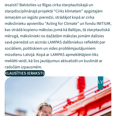
iesaisti? Balstoties uz Rīgas cirka starptautiskajā un
starpdisciplinārajā projektā “Cirks klimatam” apgūtajām
iemaņām un iegūto pieredzi, strādājot kopā ar cirka
mākslinieku apvienību “Acting for Climate” un fondu INITIUM,
kas strādā kopienu mākslas jomā kā Baltijas, tā starptautiskā
mērogā, mākslinieki no dažādām mākslas jomām dalīsies
savā pieredzē un aicinās LAMPAS dalībniekus reflektēt par
sociāliem, politiskiem un vides problēmjautājumiem
mūsdienu Latvijā. Kopā ar LAMPAS apmeklētājiem tiks
meklēti veidi, kā šos jautājumus aktualizēt un kustināt ar
radošām izpausmēm.
KLAUSĪTIES IERAKSTU
LV