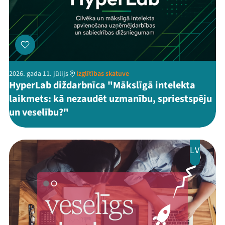
2026. gada 11. jūlijs
Izglītības skatuve
HyperLab diždarbnīca "Mākslīgā intelekta
laikmets: kā nezaudēt uzmanību, spriestspēju
un veselību?"
LV