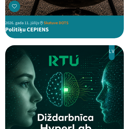
2026. gada 11. jūlijs
Skatuve DOTS
Politiķu CEPIENS
LV