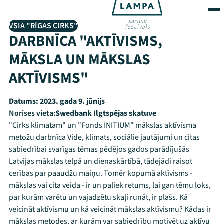
VSIA "RĪGAS CIRKS"
DARBNĪCA "AKTĪVISMS,
MĀKSLA UN MĀKSLAS
AKTĪVISMS"
Datums:
2023. gada 9. jūnijs
Norises vieta:
Swedbank Ilgtspējas skatuve
"Cirks klimatam" un "Fonds INITIUM" mākslas aktīvisma
metožu darbnīca Vide, klimats, sociālie jautājumi un citas
sabiedrībai svarīgas tēmas pēdējos gados parādījušās
Latvijas mākslas telpā un dienaskārtībā, tādejādi raisot
cerības par paaudžu maiņu. Tomēr kopumā aktīvisms -
mākslas vai cita veida - ir un paliek retums, lai gan tēmu loks,
par kurām varētu un vajadzētu skaļi runāt, ir plašs. Kā
veicināt aktīvismu un kā veicināt mākslas aktīvismu? Kādas ir
mākslas metodes, ar kurām var sabiedrību motivēt uz aktīvu