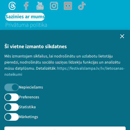
Threads
Facebook
Youtube
Instagram
Flick
TikTok
Sazinies ar mums
Privātuma politika
Lietošanas noteikumi un sīkdatņu politika
Bērnu aizsardzības politika
Šī vietne izmanto sīkdatnes
© 2026 Sarunu festivāls LAMPA Visas tiesības
Mēs izmantojam sīkfailus, lai nodrošinātu un uzlabotu lietotāju
paturētas.
pieredzi, nodrošinātu sociālo saziņas līdzekļu funkcijas un analizētu
mūsu datplūsmu. Detalizētāk:
https://festivalslampa.lv/lv/lietosanas-
noteikumi
Piesakies jaunumiem!
Nepieciešams
Preferences
Nepalaid garām aktuālāko informāciju!
Statistika
Mārketings
Pieteikties