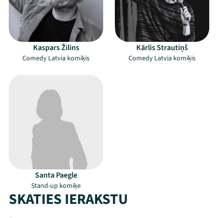
Kaspars Žilins
Kārlis Strautiņš
Comedy Latvia komiķis
Comedy Latvia komiķis
Mana programma
Santa Paegle
Festivāls
Stand-up komiķe
SKATIES IERAKSTU
Programma