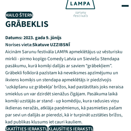
MAILO ŠTERN
GRĀBEKLIS
Datums:
2023. gada 9. jūnijs
Norises vieta:
Skatuve UZZIBSNĪ
Aicinām Sarunu festivāla LAMPA apmeklētājus uz vēsturisku
mirkli - pirmo kopīgo Comedy Latvia un Sieviešu Stendapa
pasākumu, kurā komiķi dalījās ar saviem “grābekļiem”.
Grābekli folklorā pazīstam kā neveiksmes apzīmējumu un
ikviens komiķis un stendapa apmeklētājs ir piedzīvojis
'uzkāpšanu uz grābekļa' brīžos, kad pastāstītais joks neraisa
smieklus un var dzirdēt sienāžus čīgājam. Pasākuma laikā
komiķi uzstājās ar stand - up komēdiju, kura radusies viņu
ikdienas neražās, atklāja paņēmienus, kā pasmieties pašam
par sevi un dalījās ar pieredzi, kā ir turpināt uzstāties brīžos,
kad publikas klusums iet cauri kauliem.
SKATĪTIES IERAKSTU
KLAUSĪTIES IERAKSTU