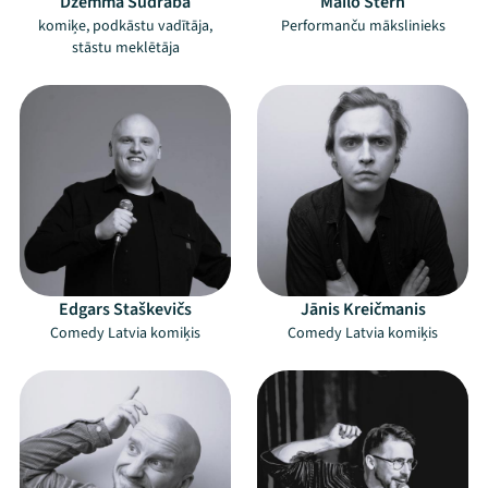
Džemma Sudraba
Mailo Štern
komiķe, podkāstu vadītāja,
Performanču mākslinieks
stāstu meklētāja
Edgars Staškevičs
Jānis Kreičmanis
Comedy Latvia komiķis
Comedy Latvia komiķis