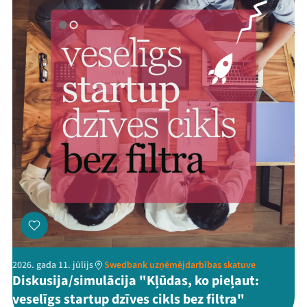
2026. gada 11. jūlijs
Swedbank uzņēmējdarbības skatuve
Diskusija/simulācija "Kļūdas, ko pieļaut:
veselīgs startup dzīves cikls bez filtra"