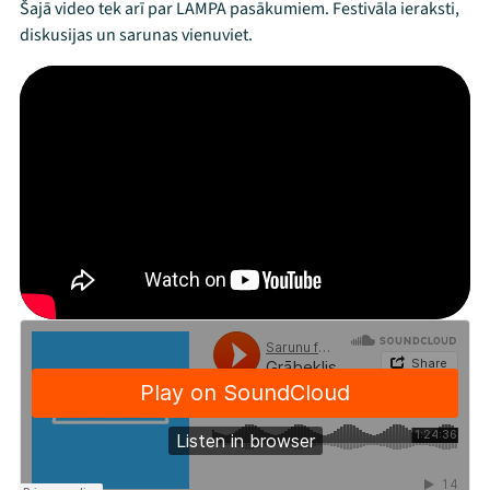
Šajā video tek arī par LAMPA pasākumiem. Festivāla ieraksti,
Arhīvs
diskusijas un sarunas vienuviet.
Viņi bija LAMPĀ 2026
Jaunumi
Ziedo
Veikals
Kontakti