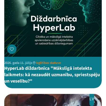
2026. gada 11. jūlijs
Izglītības skatuve
HyperLab diždarbnīca "Mākslīgā intelekta
laikmets: kā nezaudēt uzmanību, spriestspēju
un veselību?"
LV