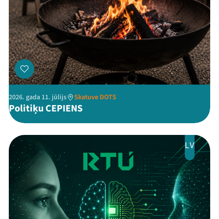
2026. gada 11. jūlijs
Skatuve DOTS
Politiķu CEPIENS
LV