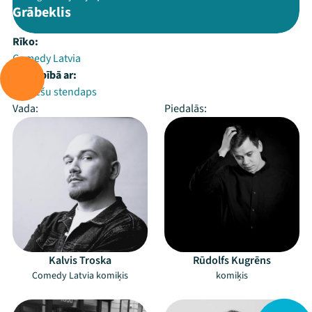
Grābeklis
Rīko:
Comedy Latvia
Sadarbībā ar:
Sieviešu stendaps
Vada:
Piedalās:
Kalvis Troska
Rūdolfs Kugrēns
Comedy Latvia komiķis
komiķis