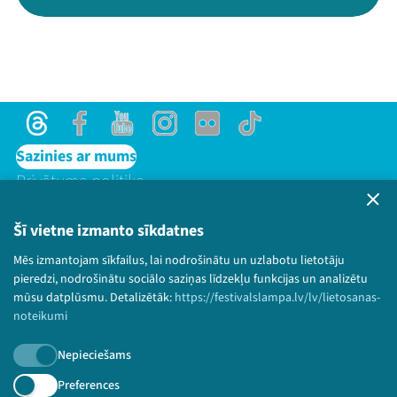
Threads
Facebook
Youtube
Instagram
Flick
TikTok
Sazinies ar mums
Privātuma politika
Lietošanas noteikumi un sīkdatņu politika
Bērnu aizsardzības politika
Šī vietne izmanto sīkdatnes
© 2026 Sarunu festivāls LAMPA Visas tiesības
Mēs izmantojam sīkfailus, lai nodrošinātu un uzlabotu lietotāju
paturētas.
pieredzi, nodrošinātu sociālo saziņas līdzekļu funkcijas un analizētu
mūsu datplūsmu. Detalizētāk:
https://festivalslampa.lv/lv/lietosanas-
noteikumi
Nepieciešams
Piesakies jaunumiem!
Preferences