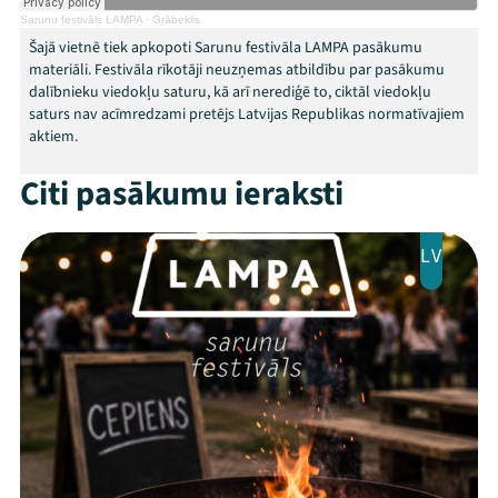
Sarunu festivāls LAMPA
·
Grābeklis
Threads
Facebook
Youtube
X
Instagram
Flick
TikTok
Šajā vietnē tiek apkopoti Sarunu festivāla LAMPA pasākumu
materiāli. Festivāla rīkotāji neuzņemas atbildību par pasākumu
dalībnieku viedokļu saturu, kā arī nerediģē to, ciktāl viedokļu
saturs nav acīmredzami pretējs Latvijas Republikas normatīvajiem
aktiem.
Citi pasākumu ieraksti
LV