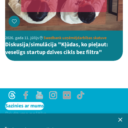
2026. gada 11. jūlijs
Swedbank uzņēmējdarbības skatuve
Diskusija/simulācija "Kļūdas, ko pieļaut:
veselīgs startup dzīves cikls bez filtra"
Threads
Facebook
Youtube
Instagram
Flick
TikTok
Sazinies ar mums
Privātuma politika
Lietošanas noteikumi un sīkdatņu politika