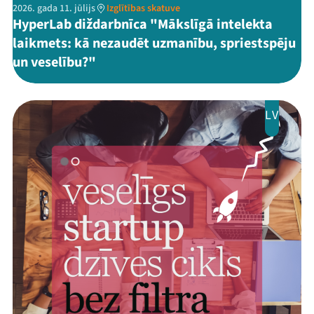
2026. gada 11. jūlijs
Izglītības skatuve
HyperLab diždarbnīca "Mākslīgā intelekta
laikmets: kā nezaudēt uzmanību, spriestspēju
un veselību?"
LV