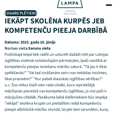
EDGARS PLĒTIENS
IEKĀPT SKOLĒNA KURPĒS JEB
KOMPETENČU PIEEJA DARBĪBĀ
Datums:
2023. gada 10. jūnijs
Norises vieta:
Sarunu vieta
Publiskajā telpā tiek radīti un uzturēti dažādi mīti par Latvijas
izglītības sistēmā notiekošajām pārmaiņām, īpaši saistībā ar
kompetenču pieejas ieviešanu mācību saturā. "Tā jau ir tikai
spēlēšanās!" "Vai tad zināšanām vairs nav nekādas nozīmes,
tikai prasmēm?" "Kur paliek klasiskās izglītības vērtības?"
u.c. Šos mītus bieži vien rada cilvēki, kuru iepriekšējā
mācīšanās pieredzē nav kompetenču izglītības, jo viņi paši ir
mācījušies citādāk. Pasākuma laikā dalībniekiem būs iespēja
"iekāpt" skolēna krupēs un piedalīties reālā kompetenču
pieejai atbilstošā mācību stundā, lai pēc tam sarunātos, kurp,