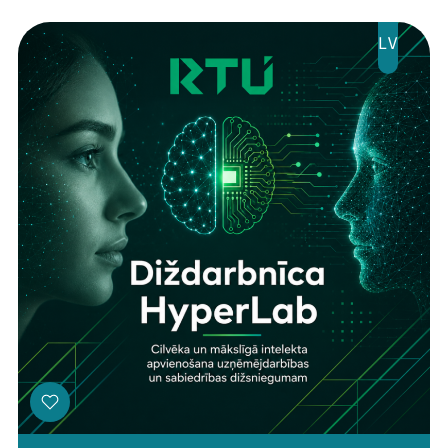
LV
Threads
Facebook
Youtube
X
Instagram
Flick
TikTok