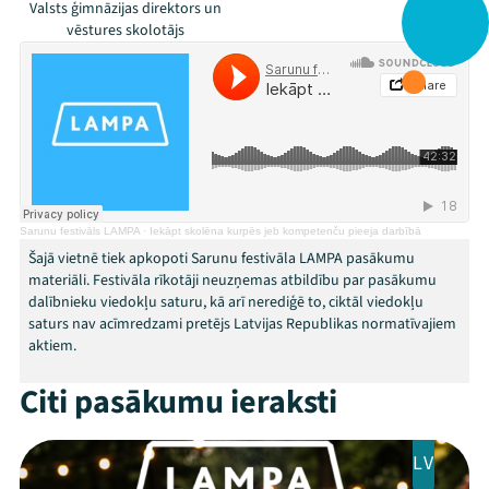
Valsts ģimnāzijas direktors un
vēstures skolotājs
Sarunu festivāls LAMPA
·
Iekāpt skolēna kurpēs jeb kompetenču pieeja darbībā
Šajā vietnē tiek apkopoti Sarunu festivāla LAMPA pasākumu
materiāli. Festivāla rīkotāji neuzņemas atbildību par pasākumu
dalībnieku viedokļu saturu, kā arī nerediģē to, ciktāl viedokļu
saturs nav acīmredzami pretējs Latvijas Republikas normatīvajiem
aktiem.
Citi pasākumu ieraksti
Mana programma
LV