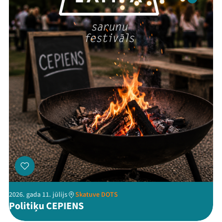
Festivāls
Programma
Arhīvs
Viņi bija LAMPĀ 2026
Jaunumi
Ziedo
Veikals
Kontakti
2026. gada 11. jūlijs
Skatuve DOTS
Politiķu CEPIENS