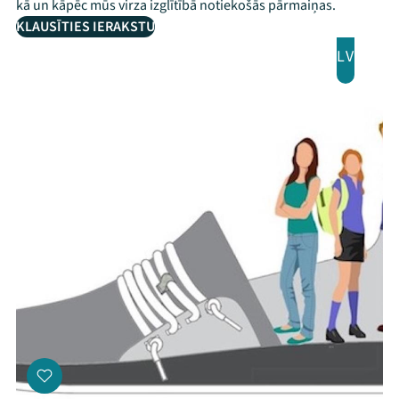
kā un kāpēc mūs virza izglītībā notiekošās pārmaiņas.
KLAUSĪTIES IERAKSTU
LV