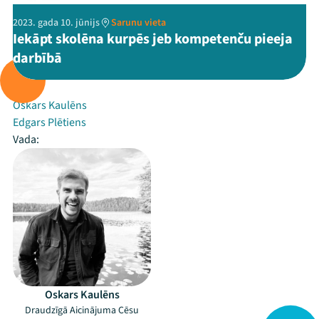
2023. gada 10. jūnijs
Sarunu vieta
Iekāpt skolēna kurpēs jeb kompetenču pieeja
darbībā
Rīko:
Oskars Kaulēns
Edgars Plētiens
Vada:
Oskars Kaulēns
Draudzīgā Aicinājuma Cēsu