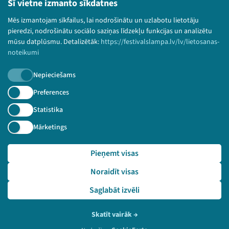
Bērnu aizsardzības politika
Šī vietne izmanto sīkdatnes
© 2026 Sarunu festivāls LAMPA Visas tiesības
Mēs izmantojam sīkfailus, lai nodrošinātu un uzlabotu lietotāju
paturētas.
pieredzi, nodrošinātu sociālo saziņas līdzekļu funkcijas un analizētu
mūsu datplūsmu. Detalizētāk:
https://festivalslampa.lv/lv/lietosanas-
noteikumi
Nepieciešams
Piesakies jaunumiem!
Preferences
Nepalaid garām aktuālāko informāciju!
Statistika
Mārketings
Pieņemt visas
Pieteikties
Noraidīt visas
🔗 https://festivalslampa.lv/lv/video-arhivs/2071?sp
eaker=Edgars%20Pl%C4%93tiens&speaker_id=1176
Saglabāt izvēli
Skatīt vairāk
→