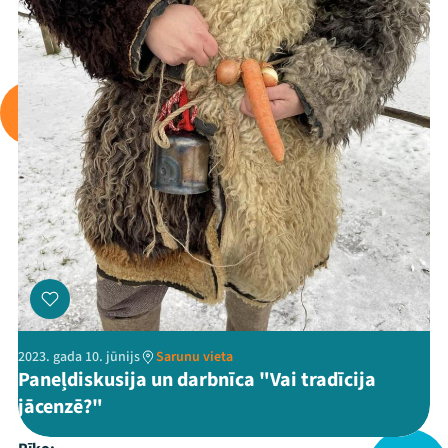
2023. gada 10. jūnijs
Sarunu vieta
Paneļdiskusija un darbnīca "Vai tradīcija
jācenzē?"