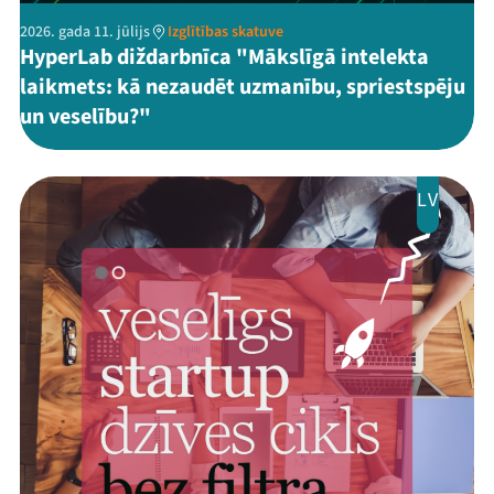
2026. gada 11. jūlijs
Izglītības skatuve
HyperLab diždarbnīca "Mākslīgā intelekta
laikmets: kā nezaudēt uzmanību, spriestspēju
un veselību?"
LV