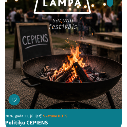
Threads
Facebook
Youtube
X
Instagram
Flick
TikTok
2026. gada 11. jūlijs
Skatuve DOTS
Politiķu CEPIENS