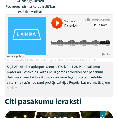
Gundega Drava
Pedagogs, pirmsskolas izglītības
Festivāls
iestādes vadītāja
Programma
Arhīvs
Viņi bija LAMPĀ 2026
Jaunumi
Sarunu festivāls LAMPA
·
Paneļdiskusija un darbnīca "Vai tradīcija jācenzē?"
Šajā vietnē tiek apkopoti Sarunu festivāla LAMPA pasākumu
Ziedo
materiāli. Festivāla rīkotāji neuzņemas atbildību par pasākumu
dalībnieku viedokļu saturu, kā arī nerediģē to, ciktāl viedokļu
Veikals
saturs nav acīmredzami pretējs Latvijas Republikas normatīvajiem
aktiem.
Kontakti
Citi pasākumu ieraksti
LV