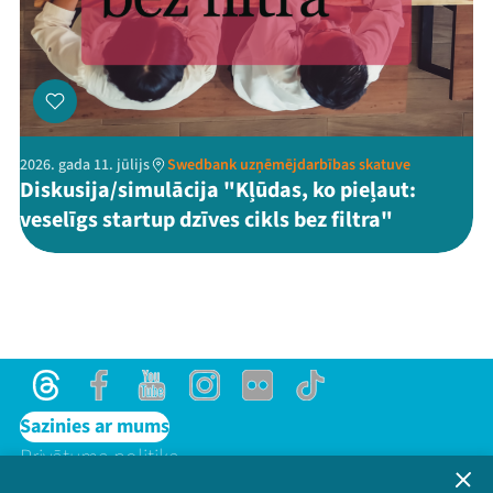
2026. gada 11. jūlijs
Swedbank uzņēmējdarbības skatuve
Diskusija/simulācija "Kļūdas, ko pieļaut:
veselīgs startup dzīves cikls bez filtra"
Threads
Facebook
Youtube
Instagram
Flick
TikTok
Sazinies ar mums
Privātuma politika
Lietošanas noteikumi un sīkdatņu politika