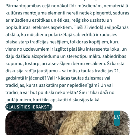
Pārmantojamības ceļā nonākot līdz mūsdienām, nemateriālā
kultūras mantojuma elementi nereti netiek pieņemti, saduras
ar mūsdienu estētikas un ētikas, reliģisko uzskatu un
popkultūras ietekmes aspektiem. Tieši šī viedokļu viļņošanās
atklāja, ka mūsdienu polarizētajā sabiedrībā ir radusies
plaisa starp tradīcijas nesējiem, folkloras kopējiem, kuru
viens no uzdevumiem ir izglītot plašāku interesentu loku, un
daļu dažādu aizspriedumu un stereotipu māktu sabiedrības
kopumu, tostarp, arī atsevišķiem bērnu vecākiem. Šī karstā
diskusija radīja jautājumu – vai mūsu tautas tradīcijas 21.
gadsimtā ir jācenzē? Vai ir kādas tautas dziesmas vai
tradīcijas, kuras uzskatām par nepiedienīgām? Un vai
tradīcija var būt politiski nekorekta? Šie ir tikai daži no
jautājumiem, kuri tiks apskatīti diskusijas laikā.
KLAUSĪTIES IERAKSTU
LV