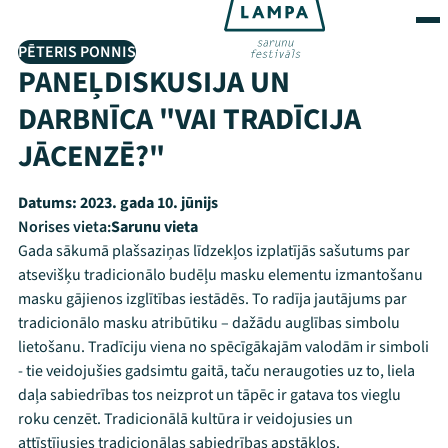
PĒTERIS PONNIS
PANEĻDISKUSIJA UN
DARBNĪCA "VAI TRADĪCIJA
JĀCENZĒ?"
Datums:
2023. gada 10. jūnijs
Norises vieta:
Sarunu vieta
Gada sākumā plašsaziņas līdzekļos izplatījās sašutums par
atsevišķu tradicionālo budēļu masku elementu izmantošanu
masku gājienos izglītības iestādēs. To radīja jautājums par
tradicionālo masku atribūtiku – dažādu auglības simbolu
lietošanu. Tradīciju viena no spēcīgākajām valodām ir simboli
- tie veidojušies gadsimtu gaitā, taču neraugoties uz to, liela
daļa sabiedrības tos neizprot un tāpēc ir gatava tos vieglu
roku cenzēt. Tradicionālā kultūra ir veidojusies un
attīstījusies tradicionālas sabiedrības apstākļos.