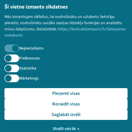
Bērnu aizsardzības politika
Šī vietne izmanto sīkdatnes
© 2026 Sarunu festivāls LAMPA Visas tiesības
Mēs izmantojam sīkfailus, lai nodrošinātu un uzlabotu lietotāju
paturētas.
pieredzi, nodrošinātu sociālo saziņas līdzekļu funkcijas un analizētu
mūsu datplūsmu. Detalizētāk:
https://festivalslampa.lv/lv/lietosanas-
noteikumi
Nepieciešams
Piesakies jaunumiem!
Preferences
Nepalaid garām aktuālāko informāciju!
Statistika
Mārketings
Pieņemt visas
Pieteikties
Noraidīt visas
🔗 https://festivalslampa.lv/lv/video-arhivs/2066?sp
eaker=P%C4%93teris%20Ponnis&speaker_id=5193
Saglabāt izvēli
Skatīt vairāk
→