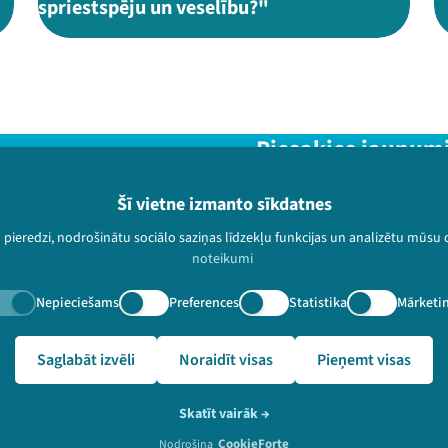
spriestspēju un veselību?"
Piesakies jaunum
Nepalaid garām aktuālāko in
Šī vietne izmanto sīkdatnes
u pieredzi, nodrošinātu sociālo saziņas līdzekļu funkcijas un analizētu mūsu
noteikumi
Nepieciešams
Preferences
Statistika
Mārketi
paturētas.
lampa.lv/lv/video-arhivs/2057?speaker=Kaspars%20Bri%C5%A
Saglabāt izvēli
Noraidīt visas
Pieņemt visas
Skatīt vairāk
→
CookieForte
Nodrošina