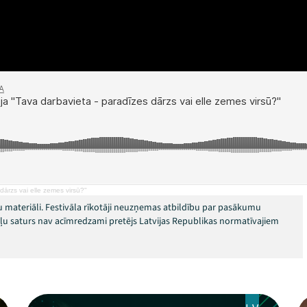
dārzs vai elle zemes virsū?"
 materiāli. Festivāla rīkotāji neuzņemas atbildību par pasākumu
okļu saturs nav acīmredzami pretējs Latvijas Republikas normatīvajiem