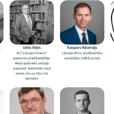
s
Uldis Biķis
Kaspars Rācenājs
AS "Latvijas Finieris”
Latvijas Brīvo arodbiedrību
padomes priekšsēdētājs.
savienības (LBAS) jurists
Meža īpašnieks sestajā
paaudzē. Saimnieks savā
zemē, vīrs un tēvs trīs
bērniem