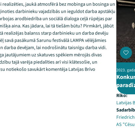
doši realizēties, jaukā atmosfērā bez mobinga un bosinga un
ziļinoties darbinieku vajadzībās un ieguldot darba apstākļu
arbojas arodbiedrība un sociālā dialoga ceļā rūpējas par
išķa aina. Kas jādara, lai tā tiešām būtu? Pirmkārt, jābūt
ā realizējas balanss starp darbinieku un darba devēju
ādēļ savā pasākumā Sarunu festivālā LAMPA vēlējāmies
un darba devējam, lai nodrošinātu taisnīgu darba vidi.
oga jautājumiem uz skatuves spēkiem mērojās divas
ību tajā varēja piedalīties arī visi klātesošie, un
Visu notiekošo savukārt komentēja Latvijas Brīvo
2023. gada
Konkur
paradīz
Rīko:
Latvijas 
Sadarbīb
Friedrich
AS "Cēsu