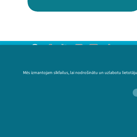
Threads
Facebook
Youtube
Instagram
Flick
TikTok
Sazinies ar mums
Privātuma politika
Mēs izmantojam sīkfailus, lai nodrošinātu un uzlabotu lietotāj
Lietošanas noteikumi un sīkdatņu politika
Bērnu aizsardzības politika
© 2026 Sarunu festivāls LAMPA Visas tiesības 
🔗 https://festivals