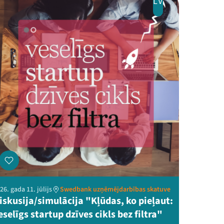
LV
26. gada 11. jūlijs
Swedbank uzņēmējdarbības skatuve
iskusija/simulācija "Kļūdas, ko pieļaut:
eselīgs startup dzīves cikls bez filtra"