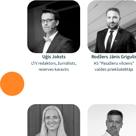
Uģis Joksts
Rodžers Jānis Griguli
LTV redaktors, žurnālists,
AS "Pasažieru vilciens"
rezerves karavīrs
valdes priekšsēdētājs