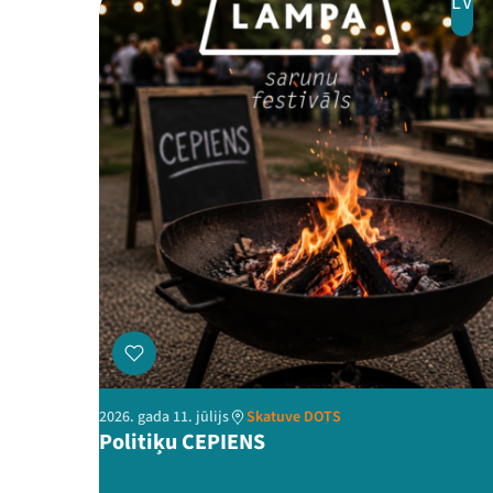
LV
2026. gada 11. jūlijs
Skatuve DOTS
Politiķu CEPIENS