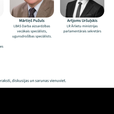
Mārtiņš Pužuls
Artjoms Uršuļskis
LBAS Darba aizsardzības
LR Ārlietu ministrijas
vecākais speciālists,
parlamentārais sekretārs
ugunsdrošības speciālists.
nes
raksti, diskusijas un sarunas vienuviet.