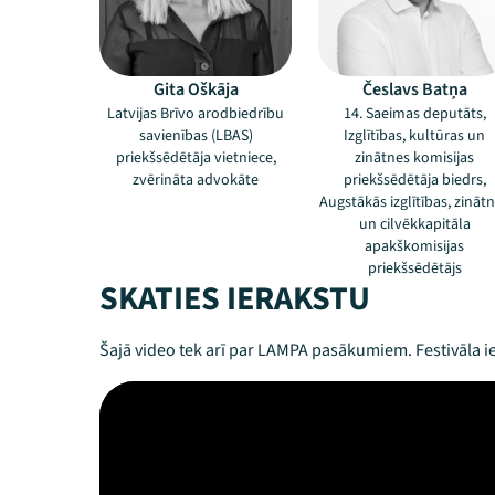
Gita Oškāja
Česlavs Batņa
Latvijas Brīvo arodbiedrību
14. Saeimas deputāts,
savienības (LBAS)
Izglītības, kultūras un
priekšsēdētāja vietniece,
zinātnes komisijas
zvērināta advokāte
priekšsēdētāja biedrs,
Augstākās izglītības, zināt
un cilvēkkapitāla
apakškomisijas
priekšsēdētājs
SKATIES IERAKSTU
Šajā video tek arī par LAMPA pasākumiem. Festivāla ie