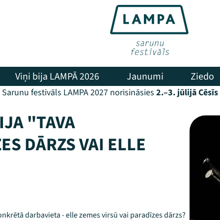
Viņi bija LAMPĀ 2026
Jaunumi
Ziedo
Sarunu festivāls LAMPA 2027 norisināsies
2.–3. jūlijā Cēsīs
IJA "TAVA
ES DĀRZS VAI ELLE
onkrētā darbavieta - elle zemes virsū vai paradīzes dārzs?