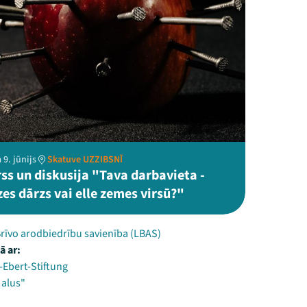
 9. jūnijs
Skatuve UZZIBSNĪ
ss un diskusija "Tava darbavieta -
es dārzs vai elle zemes virsū?"
Brīvo arodbiedrību savienība (LBAS)
ā ar:
-Ebert-Stiftung
 alus"