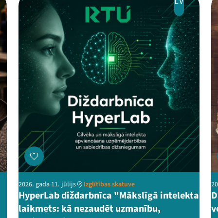
LV
2026. gada 11. jūlijs
Izglītības skatuve
20
HyperLab diždarbnīca "Mākslīgā intelekta
D
laikmets: kā nezaudēt uzmanību,
v