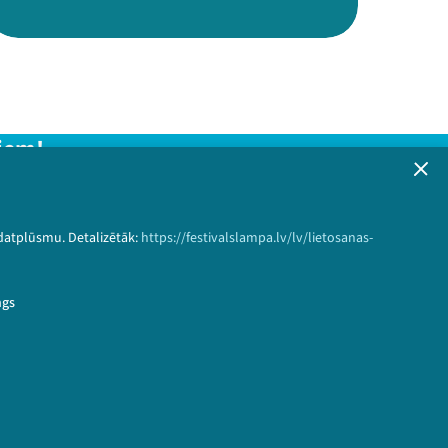
iem!
formāciju!
 datplūsmu. Detalizētāk:
https://festivalslampa.lv/lv/lietosanas-
Pieteikties
ngs
1kens&speaker_id=4587