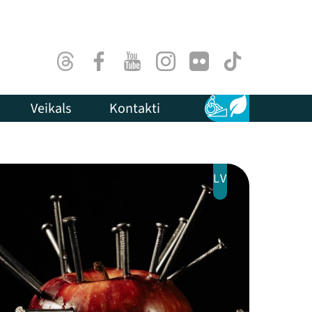
Threads
Facebook
Youtube
Instagram
Flick
TikTok
Veikals
Kontakti
Pieejamība
Ilgtspēja
LV