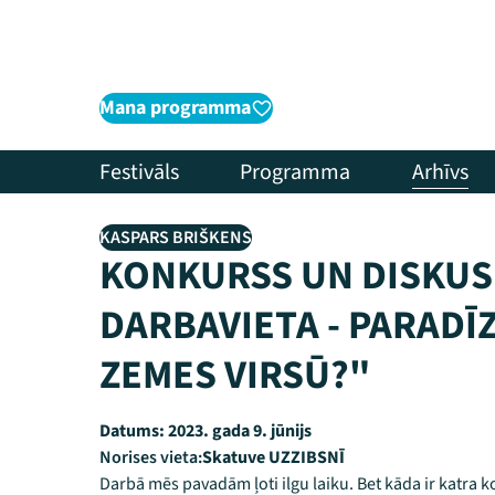
Mana programma
Festivāls
Programma
Arhīvs
KASPARS BRIŠKENS
KONKURSS UN DISKUS
DARBAVIETA - PARADĪZ
ZEMES VIRSŪ?"
Datums:
2023. gada 9. jūnijs
Norises vieta:
Skatuve UZZIBSNĪ
Darbā mēs pavadām ļoti ilgu laiku. Bet kāda ir katra k