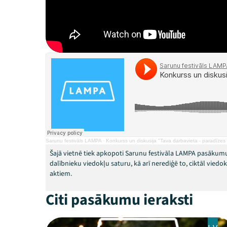
Sarunu festivāls LAMPA
·
Konkurss un diskusija "Tava darbavieta - paradīzes 
Šajā vietnē tiek apkopoti Sarunu festivāla LAMPA pasākumu
dalībnieku viedokļu saturu, kā arī nerediģē to, ciktāl vied
aktiem.
Citi pasākumu ieraksti