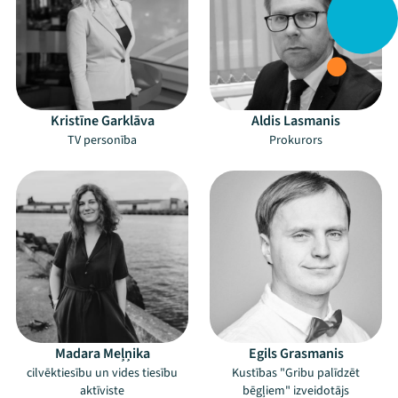
Kristīne Garklāva
Aldis Lasmanis
TV personība
Prokurors
Madara Meļņika
Egils Grasmanis
cilvēktiesību un vides tiesību
Kustības "Gribu palīdzēt
aktīviste
bēgļiem" izveidotājs