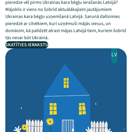
pieredze vēl pirms Ukrainas kara bēgļu ierašanās Latvijā?
Mājoklis ir viens no šobrīd aktuālākajiem jautājumiem
Ukrainas kara bēgļu uzņemšanā Latvijā. Sarunā dalīsimies
pieredzē ar cilvēkiem, kuri uzņēmuši mājās viesus, un
domāsim, kā palīdzēt atrast mājas Latvijā tiem, kuriem šobrīd
tās nevar būt Ukrainā.
SKATĪTIES IERAKSTU
LV