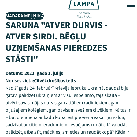
MADARA MEĻŅIKA
SARUNA "ATVER DURVIS -
ATVER SIRDI. BĒGĻU
UZŅEMŠANAS PIEREDZES
STĀSTI"
Datums:
2022. gada 1. jūlijs
Norises vieta:
Cilvēkdrošības telts
Kad šī gada 24. februārī Krievija iebruka Ukrainā, daudzi bija
gatavi palīdzēt ukraiņiem ar visu iespējamo, tajā skaitā –
atvērt savas mājas durvis gan attāliem radiniekiem, gan
bijušajiem kolēģiem, gan pavisam svešiem cilvēkiem. Kā tas ir
– būt diendienā ar kādu kopā, ēst pie viena vakariņu galda,
sadzīvot ar citiem ieradumiem, iespējams runāt citā valodā,
palīdzēt, atbalstīt, mācīties, smieties un raudāt kopā? Kāda ir