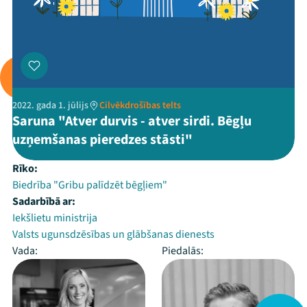
2022. gada 1. jūlijs
Cilvēkdrošības telts
Saruna "Atver durvis - atver sirdi. Bēgļu
uzņemšanas pieredzes stāsti"
Rīko:
Biedrība "Gribu palīdzēt bēgļiem"
Sadarbībā ar:
Iekšlietu ministrija
Valsts ugunsdzēsības un glābšanas dienests
Vada:
Piedalās: