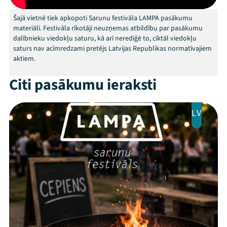
Kontakti
Šajā vietnē tiek apkopoti Sarunu festivāla LAMPA pasākumu
materiāli. Festivāla rīkotāji neuzņemas atbildību par pasākumu
dalībnieku viedokļu saturu, kā arī nerediģē to, ciktāl viedokļu
saturs nav acīmredzami pretējs Latvijas Republikas normatīvajiem
aktiem.
Citi pasākumu ieraksti
LV
Threads
Facebook
Youtube
X
Instagram
Flick
TikTok