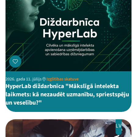
2026. gada 11. jūlijs
Izglītības skatuve
HyperLab diždarbnīca "Mākslīgā intelekta
laikmets: kā nezaudēt uzmanību, spriestspēju
un veselību?"
LV