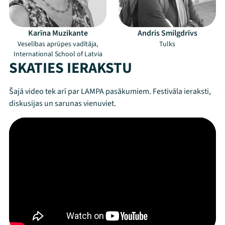
Karīna Muzikante
Andris Smilgdrīvs
Mana programma
Veselības aprūpes vadītāja,
Tulks
International School of Latvia
SKATIES IERAKSTU
Festivāls
Šajā video tek arī par LAMPA pasākumiem. Festivāla ieraksti,
Programma
diskusijas un sarunas vienuviet.
Arhīvs
Viņi bija LAMPĀ 2026
Jaunumi
Ziedo
Veikals