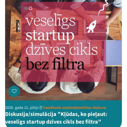
2026. gada 11. jūlijs
Swedbank uzņēmējdarbības skatuve
Diskusija/simulācija "Kļūdas, ko pieļaut:
veselīgs startup dzīves cikls bez filtra"