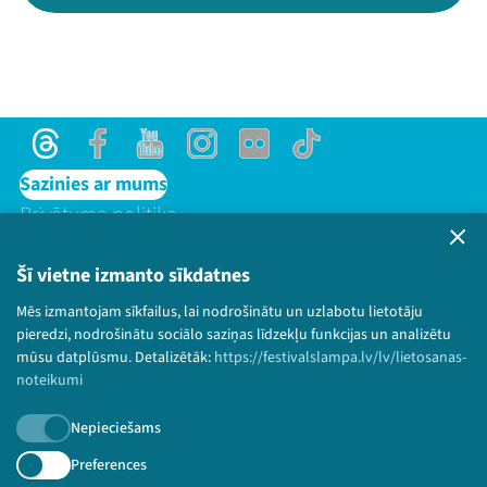
Threads
Facebook
Youtube
Instagram
Flick
TikTok
Sazinies ar mums
Privātuma politika
Lietošanas noteikumi un sīkdatņu politika
Bērnu aizsardzības politika
Šī vietne izmanto sīkdatnes
© 2026 Sarunu festivāls LAMPA Visas tiesības
Mēs izmantojam sīkfailus, lai nodrošinātu un uzlabotu lietotāju
paturētas.
pieredzi, nodrošinātu sociālo saziņas līdzekļu funkcijas un analizētu
mūsu datplūsmu. Detalizētāk:
https://festivalslampa.lv/lv/lietosanas-
noteikumi
Nepieciešams
Piesakies jaunumiem!
Preferences
Nepalaid garām aktuālāko informāciju!