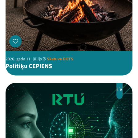
2026. gada 11. jūlijs
Skatuve DOTS
Politiķu CEPIENS
LV