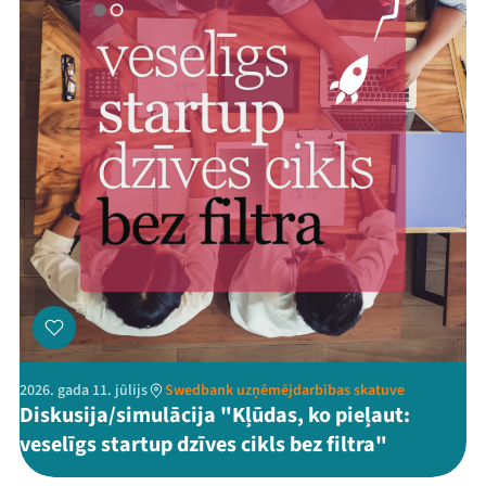
2026. gada 11. jūlijs
Swedbank uzņēmējdarbības skatuve
Diskusija/simulācija "Kļūdas, ko pieļaut:
veselīgs startup dzīves cikls bez filtra"