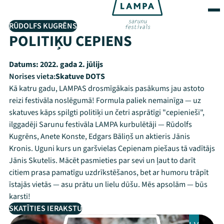
RŪDOLFS KUGRĒNS
POLITIĶU CEPIENS
Datums:
2022. gada 2. jūlijs
Norises vieta:
Skatuve DOTS
Kā katru gadu, LAMPAS drosmīgākais pasākums jau astoto
reizi festivāla noslēgumā! Formula paliek nemainīga — uz
skatuves kāps spilgti politiķi un četri asprātīgi "cepienieši",
ilggadēji Sarunu festivāla LAMPA kurbulētāji — Rūdolfs
Kugrēns, Anete Konste, Edgars Bāliņš un aktieris Jānis
Kronis. Uguni kurs un garšvielas Cepienam piešaus tā vadītājs
Jānis Skutelis. Mācēt pasmieties par sevi un ļaut to darīt
citiem prasa pamatīgu uzdrīkstēšanos, bet ar humoru trāpīt
īstajās vietās — asu prātu un lielu dūšu. Mēs apsolām — būs
karsti!
SKATĪTIES IERAKSTU