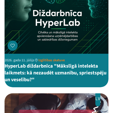
2026. gada 11. jūlijs
Izglītības skatuve
HyperLab diždarbnīca "Mākslīgā intelekta
laikmets: kā nezaudēt uzmanību, spriestspēju
un veselību?"
LV