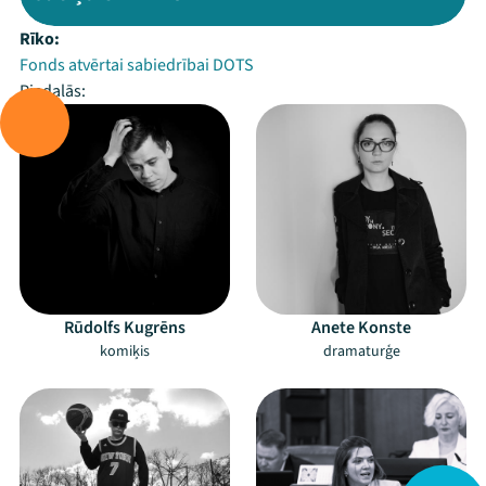
Rīko:
Fonds atvērtai sabiedrībai DOTS
Piedalās:
Rūdolfs Kugrēns
Anete Konste
komiķis
dramaturģe