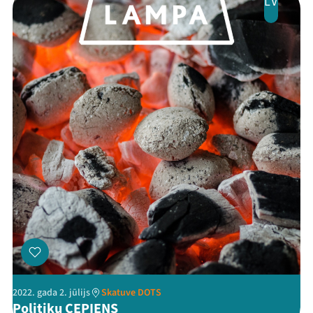
LV
2022. gada 2. jūlijs
Skatuve DOTS
Politiķu CEPIENS