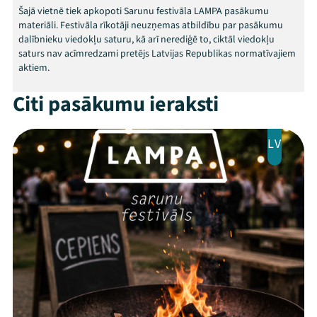
Kontakti
Šajā vietnē tiek apkopoti Sarunu festivāla LAMPA pasākumu
materiāli. Festivāla rīkotāji neuzņemas atbildību par pasākumu
dalībnieku viedokļu saturu, kā arī nerediģē to, ciktāl viedokļu
saturs nav acīmredzami pretējs Latvijas Republikas normatīvajiem
aktiem.
Citi pasākumu ieraksti
LV
Threads
Facebook
Youtube
X
Instagram
Flick
TikTok