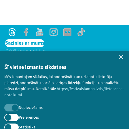
Threads
Facebook
Youtube
Instagram
Flick
TikTok
Sazinies ar mums
Privātuma politika
Lietošanas noteikumi un sīkdatņu politika
Bērnu aizsardzības politika
Šī vietne izmanto sīkdatnes
© 2026 Sarunu festivāls LAMPA Visas tiesības
Mēs izmantojam sīkfailus, lai nodrošinātu un uzlabotu lietotāju
paturētas.
pieredzi, nodrošinātu sociālo saziņas līdzekļu funkcijas un analizētu
mūsu datplūsmu. Detalizētāk:
https://festivalslampa.lv/lv/lietosanas-
noteikumi
Nepieciešams
Piesakies jaunumiem!
Preferences
Nepalaid garām aktuālāko informāciju!
Statistika