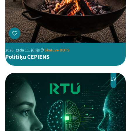
2026. gada 11. jūlijs
Skatuve DOTS
Politiķu CEPIENS
LV