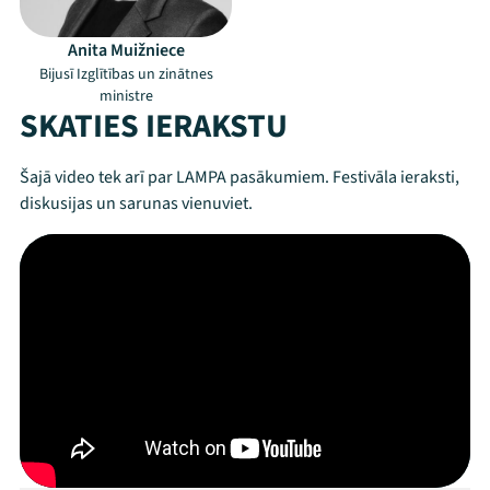
Anita Muižniece
Bijusī Izglītības un zinātnes
Mana programma
ministre
SKATIES IERAKSTU
Festivāls
Šajā video tek arī par LAMPA pasākumiem. Festivāla ieraksti,
Programma
diskusijas un sarunas vienuviet.
Arhīvs
Viņi bija LAMPĀ 2026
Jaunumi
Ziedo
Veikals