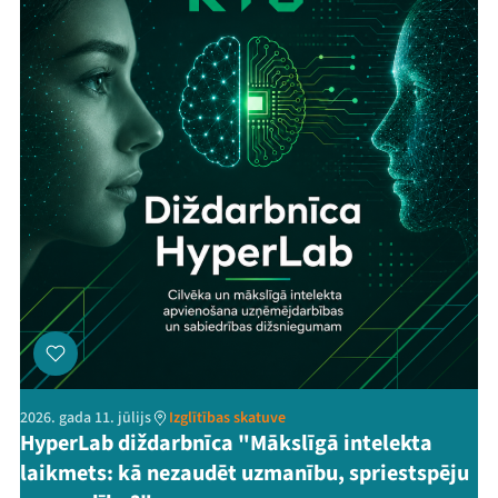
2026. gada 11. jūlijs
Izglītības skatuve
HyperLab diždarbnīca "Mākslīgā intelekta
laikmets: kā nezaudēt uzmanību, spriestspēju