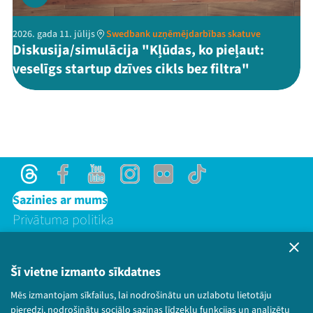
2026. gada 11. jūlijs
Swedbank uzņēmējdarbības skatuve
Diskusija/simulācija "Kļūdas, ko pieļaut:
veselīgs startup dzīves cikls bez filtra"
Threads
Facebook
Youtube
Instagram
Flick
TikTok
Sazinies ar mums
Privātuma politika
Lietošanas noteikumi un sīkdatņu politika
Bērnu aizsardzības politika
Šī vietne izmanto sīkdatnes
© 2026 Sarunu festivāls LAMPA Visas tiesības
paturētas.
Mēs izmantojam sīkfailus, lai nodrošinātu un uzlabotu lietotāju
pieredzi, nodrošinātu sociālo saziņas līdzekļu funkcijas un analizētu