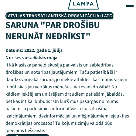
LATVIJAS TRANSATLANTISKĀ ORGANIZĀCIJA (LATO)
SARUNA "PAR DROŠĪBU
NERUNĀT NEDRĪKST"
Datums:
2022. gada 1. jūlijs
Norises vieta:
Valsts māja
It kā klasiska paneļdiskusija par valsts un sabiedrības
drošības un noturības jautājumiem. Taču patiesībā šī ir
daudz svarīgāka saruna, jo meklē atbildes, kas mums visiem
ir būtiskas jau vairākus mēnešus. Vai esam drošībā? No
kādiem iekšējiem un ārējiem draudiem patiešām jābaidās,
bet kas ir tikai bubulis? Un kurš mūs pasargās no mums
pašiem, ja padosimies informatīvās telpas drošības
izaicinājumiem, dezinformācijai un mēģinājumiem iejaukties
demokrātijas procesos? Tulkojums zīmju valodā būs
pieejams tiešsaistē.