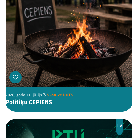
Threads
Facebook
Youtube
X
Instagram
Flick
TikTok
2026. gada 11. jūlijs
Skatuve DOTS
Politiķu CEPIENS
LV