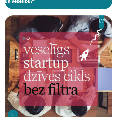
un veselību?"
LV