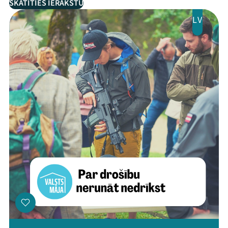
SKATĪTIES IERAKSTU
LV