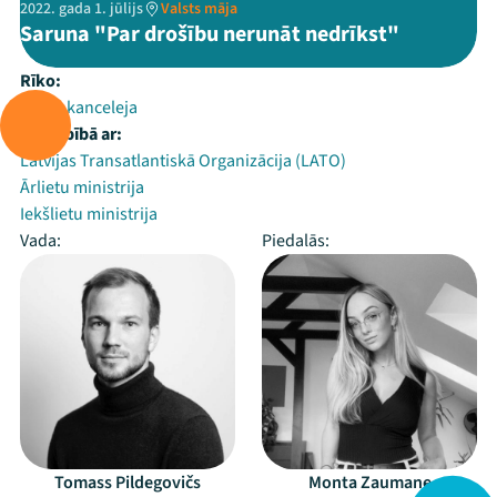
2022. gada 1. jūlijs
Valsts māja
Saruna "Par drošību nerunāt nedrīkst"
Rīko:
Valsts kanceleja
Sadarbībā ar:
Latvijas Transatlantiskā Organizācija (LATO)
Ārlietu ministrija
Iekšlietu ministrija
Vada:
Piedalās:
Tomass Pildegovičs
Monta Zaumane