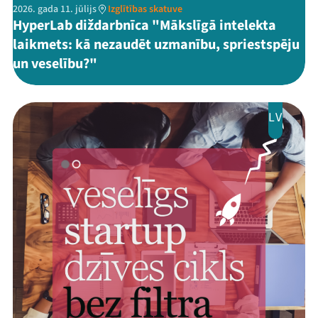
2026. gada 11. jūlijs
Izglītības skatuve
HyperLab diždarbnīca "Mākslīgā intelekta
laikmets: kā nezaudēt uzmanību, spriestspēju
un veselību?"
LV