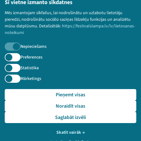
Bērnu aizsardzības politika
Šī vietne izmanto sīkdatnes
© 2026 Sarunu festivāls LAMPA Visas tiesības
Mēs izmantojam sīkfailus, lai nodrošinātu un uzlabotu lietotāju
paturētas.
pieredzi, nodrošinātu sociālo saziņas līdzekļu funkcijas un analizētu
mūsu datplūsmu. Detalizētāk:
https://festivalslampa.lv/lv/lietosanas-
noteikumi
Nepieciešams
Piesakies jaunumiem!
Preferences
Nepalaid garām aktuālāko informāciju!
Statistika
Mārketings
Pieņemt visas
Pieteikties
Noraidīt visas
🔗 https://festivalslampa.lv/lv/video-arhivs/1973?sp
eaker=Olga%20Kazaka&speaker_id=3897
Saglabāt izvēli
Skatīt vairāk
→