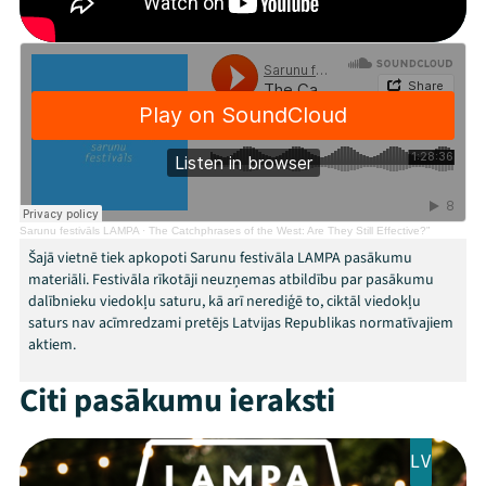
Ziedo
Veikals
Kontakti
Sarunu festivāls LAMPA
·
The Catchphrases of the West: Are They Still Effective?”
Šajā vietnē tiek apkopoti Sarunu festivāla LAMPA pasākumu
materiāli. Festivāla rīkotāji neuzņemas atbildību par pasākumu
dalībnieku viedokļu saturu, kā arī nerediģē to, ciktāl viedokļu
saturs nav acīmredzami pretējs Latvijas Republikas normatīvajiem
aktiem.
Threads
Facebook
Youtube
X
Instagram
Flick
TikTok
Citi pasākumu ieraksti
LV