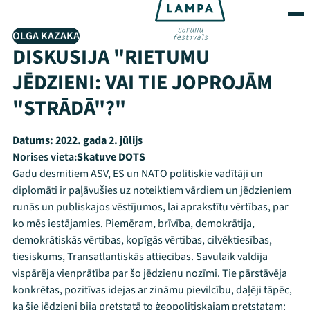
OLGA KAZAKA
DISKUSIJA "RIETUMU
JĒDZIENI: VAI TIE JOPROJĀM
"STRĀDĀ"?"
Datums:
2022. gada 2. jūlijs
Norises vieta:
Skatuve DOTS
Gadu desmitiem ASV, ES un NATO politiskie vadītāji un
diplomāti ir paļāvušies uz noteiktiem vārdiem un jēdzieniem
runās un publiskajos vēstījumos, lai aprakstītu vērtības, par
ko mēs iestājamies. Piemēram, brīvība, demokrātija,
demokrātiskās vērtības, kopīgās vērtības, cilvēktiesības,
tiesiskums, Transatlantiskās attiecības. Savulaik valdīja
vispārēja vienprātība par šo jēdzienu nozīmi. Tie pārstāvēja
konkrētas, pozitīvas idejas ar zināmu pievilcību, daļēji tāpēc,
ka šie jēdzieni bija pretstatā to ģeopolitiskajam pretstatam: