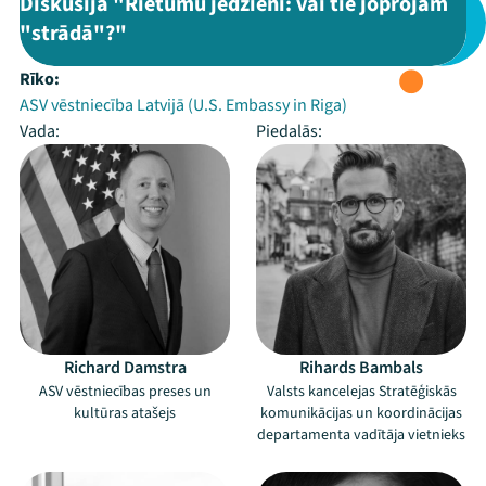
Diskusija "Rietumu jēdzieni: vai tie joprojām
"strādā"?"
Rīko:
ASV vēstniecība Latvijā (U.S. Embassy in Riga)
Vada:
Piedalās:
Richard Damstra
Rihards Bambals
ASV vēstniecības preses un
Valsts kancelejas Stratēģiskās
kultūras atašejs
komunikācijas un koordinācijas
departamenta vadītāja vietnieks