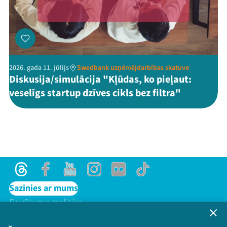
2026. gada 11. jūlijs
Swedbank uzņēmējdarbības skatuve
Diskusija/simulācija "Kļūdas, ko pieļaut:
veselīgs startup dzīves cikls bez filtra"
Threads
Facebook
Youtube
Instagram
Flick
TikTok
Sazinies ar mums
Privātuma politika
Lietošanas noteikumi un sīkdatņu politika