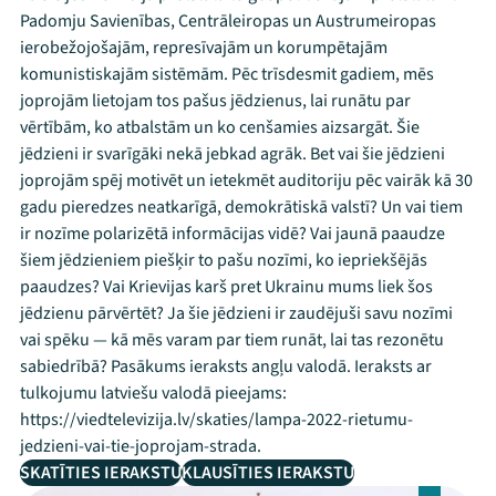
Padomju Savienības, Centrāleiropas un Austrumeiropas
ierobežojošajām, represīvajām un korumpētajām
komunistiskajām sistēmām. Pēc trīsdesmit gadiem, mēs
joprojām lietojam tos pašus jēdzienus, lai runātu par
vērtībām, ko atbalstām un ko cenšamies aizsargāt. Šie
jēdzieni ir svarīgāki nekā jebkad agrāk. Bet vai šie jēdzieni
joprojām spēj motivēt un ietekmēt auditoriju pēc vairāk kā 30
gadu pieredzes neatkarīgā, demokrātiskā valstī? Un vai tiem
ir nozīme polarizētā informācijas vidē? Vai jaunā paaudze
šiem jēdzieniem piešķir to pašu nozīmi, ko iepriekšējās
paaudzes? Vai Krievijas karš pret Ukrainu mums liek šos
jēdzienu pārvērtēt? Ja šie jēdzieni ir zaudējuši savu nozīmi
vai spēku — kā mēs varam par tiem runāt, lai tas rezonētu
sabiedrībā? Pasākums ieraksts angļu valodā. Ieraksts ar
tulkojumu latviešu valodā pieejams:
https://viedtelevizija.lv/skaties/lampa-2022-rietumu-
jedzieni-vai-tie-joprojam-strada.
SKATĪTIES IERAKSTU
KLAUSĪTIES IERAKSTU