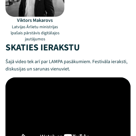
Viktors Makarovs
Latvijas Ārlietu ministrijas
īpašais pārstāvis digitālajos
jautājumos
SKATIES IERAKSTU
Mana programma
Šajā video tek arī par LAMPA pasākumiem. Festivāla ieraksti,
diskusijas un sarunas vienuviet.
Festivāls
Programma
Arhīvs
Viņi bija LAMPĀ 2026
Jaunumi