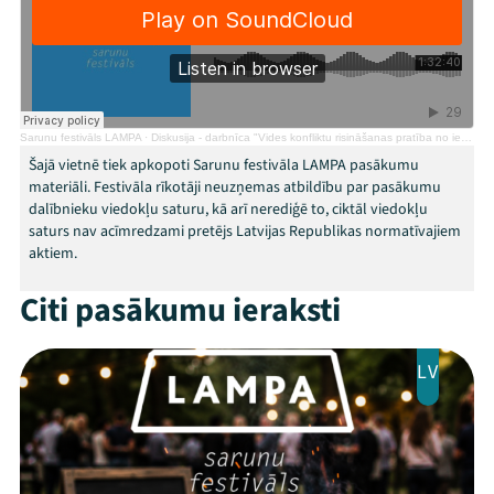
Programma
Arhīvs
Viņi bija LAMPĀ 2026
Sarunu festivāls LAMPA
·
Diskusija - darbnīca "Vides konfliktu risināšanas pratība no ieraduma apriet uz drosmi sadarboties"
Šajā vietnē tiek apkopoti Sarunu festivāla LAMPA pasākumu
Jaunumi
materiāli. Festivāla rīkotāji neuzņemas atbildību par pasākumu
dalībnieku viedokļu saturu, kā arī nerediģē to, ciktāl viedokļu
Ziedo
saturs nav acīmredzami pretējs Latvijas Republikas normatīvajiem
aktiem.
Veikals
Citi pasākumu ieraksti
Kontakti
LV