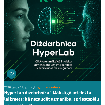
2026. gada 11. jūlijs
Izglītības skatuve
HyperLab diždarbnīca "Mākslīgā intelekta
laikmets: kā nezaudēt uzmanību, spriestspēju