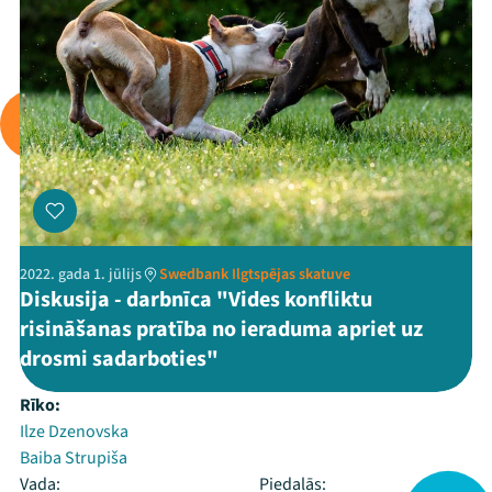
2022. gada 1. jūlijs
Swedbank Ilgtspējas skatuve
Diskusija - darbnīca "Vides konfliktu
risināšanas pratība no ieraduma apriet uz
drosmi sadarboties"
Rīko:
Ilze Dzenovska
Baiba Strupiša
Vada:
Piedalās: