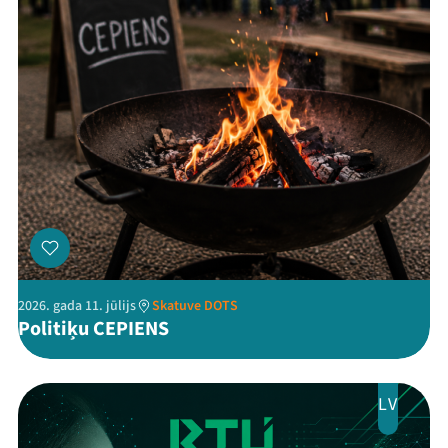
Threads
Facebook
Youtube
X
Instagram
Flick
TikTok
2026. gada 11. jūlijs
Skatuve DOTS
Politiķu CEPIENS
LV