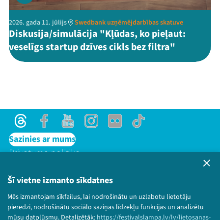
2026. gada 11. jūlijs
Swedbank uzņēmējdarbības skatuve
Diskusija/simulācija "Kļūdas, ko pieļaut:
veselīgs startup dzīves cikls bez filtra"
Threads
Facebook
Youtube
Instagram
Flick
TikTok
Sazinies ar mums
Privātuma politika
Lietošanas noteikumi un sīkdatņu politika
Bērnu aizsardzības politika
Šī vietne izmanto sīkdatnes
© 2026 Sarunu festivāls LAMPA Visas tiesības
Mēs izmantojam sīkfailus, lai nodrošinātu un uzlabotu lietotāju
paturētas.
pieredzi, nodrošinātu sociālo saziņas līdzekļu funkcijas un analizētu
mūsu datplūsmu. Detalizētāk:
https://festivalslampa.lv/lv/lietosanas-