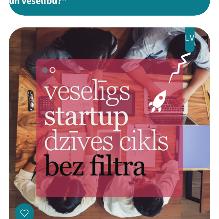
un veselību?"
LV