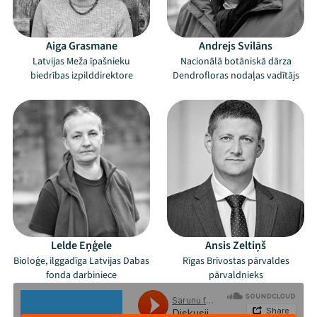
Aiga Grasmane
Andrejs Svilāns
Latvijas Meža īpašnieku
Nacionālā botāniskā dārza
biedrības izpilddirektore
Dendrofloras nodaļas vadītājs
Lelde Eņģele
Ansis Zeltiņš
Mana programma
Bioloģe, ilggadīga Latvijas Dabas
Rīgas Brīvostas pārvaldes
fonda darbiniece
pārvaldnieks
Festivāls