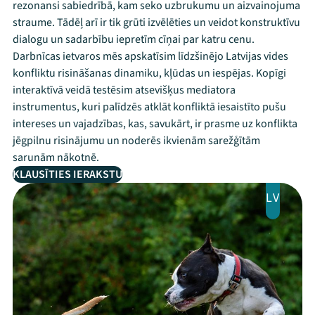
rezonansi sabiedrībā, kam seko uzbrukumu un aizvainojuma
straume. Tādēļ arī ir tik grūti izvēlēties un veidot konstruktīvu
dialogu un sadarbību iepretīm cīņai par katru cenu.
Darbnīcas ietvaros mēs apskatīsim līdzšinējo Latvijas vides
konfliktu risināšanas dinamiku, kļūdas un iespējas. Kopīgi
interaktīvā veidā testēsim atsevišķus mediatora
instrumentus, kuri palīdzēs atklāt konfliktā iesaistīto pušu
intereses un vajadzības, kas, savukārt, ir prasme uz konflikta
jēgpilnu risinājumu un noderēs ikvienām sarežģītām
sarunām nākotnē.
KLAUSĪTIES IERAKSTU
LV