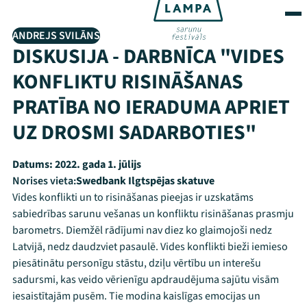
ANDREJS SVILĀNS
DISKUSIJA - DARBNĪCA "VIDES
KONFLIKTU RISINĀŠANAS
PRATĪBA NO IERADUMA APRIET
UZ DROSMI SADARBOTIES"
Datums:
2022. gada 1. jūlijs
Norises vieta:
Swedbank Ilgtspējas skatuve
Vides konflikti un to risināšanas pieejas ir uzskatāms
sabiedrības sarunu vešanas un konfliktu risināšanas prasmju
barometrs. Diemžēl rādījumi nav diez ko glaimojoši nedz
Latvijā, nedz daudzviet pasaulē. Vides konflikti bieži iemieso
piesātinātu personīgu stāstu, dziļu vērtību un interešu
sadursmi, kas veido vērienīgu apdraudējuma sajūtu visām
iesaistītajām pusēm. Tie modina kaislīgas emocijas un