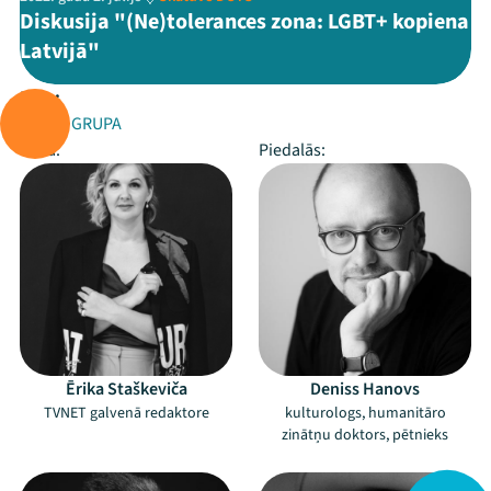
Diskusija "(Ne)tolerances zona: LGBT+ kopiena
Latvijā"
Rīko:
TVNET GRUPA
Vada:
Piedalās:
Ērika Staškeviča
Deniss Hanovs
TVNET galvenā redaktore
kulturologs, humanitāro
zinātņu doktors, pētnieks