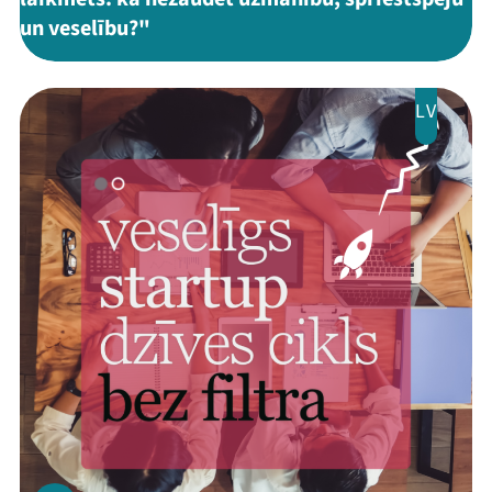
un veselību?"
LV