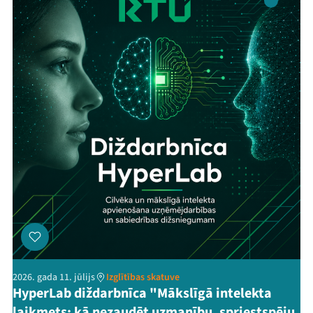
2026. gada 11. jūlijs
Izglītības skatuve
HyperLab diždarbnīca "Mākslīgā intelekta
laikmets: kā nezaudēt uzmanību, spriestspēju