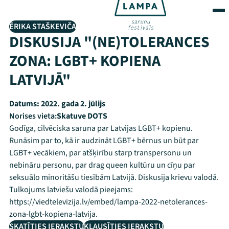
ĒRIKA STAŠKEVIČA
DISKUSIJA "(NE)TOLERANCES
ZONA: LGBT+ KOPIENA
LATVIJĀ"
Datums:
2022. gada 2. jūlijs
Norises vieta:
Skatuve DOTS
Godīga, cilvēciska saruna par Latvijas LGBT+ kopienu.
Runāsim par to, kā ir audzināt LGBT+ bērnus un būt par
LGBT+ vecākiem, par atšķirību starp transpersonu un
nebināru personu, par drag queen kultūru un cīņu par
seksuālo minoritāšu tiesībām Latvijā. Diskusija krievu valodā.
Tulkojums latviešu valodā pieejams:
https://viedtelevizija.lv/embed/lampa-2022-netolerances-
zona-lgbt-kopiena-latvija.
SKATĪTIES IERAKSTU
KLAUSĪTIES IERAKSTU