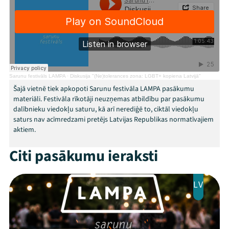
Festivāls
Programma
Arhīvs
Viņi bija LAMPĀ 2026
Sarunu festivāls LAMPA
·
Diskusija "(Ne)tolerances zona: LGBT+ kopiena Latvijā"
Šajā vietnē tiek apkopoti Sarunu festivāla LAMPA pasākumu
Jaunumi
materiāli. Festivāla rīkotāji neuzņemas atbildību par pasākumu
dalībnieku viedokļu saturu, kā arī nerediģē to, ciktāl viedokļu
Ziedo
saturs nav acīmredzami pretējs Latvijas Republikas normatīvajiem
aktiem.
Veikals
Citi pasākumu ieraksti
Kontakti
LV