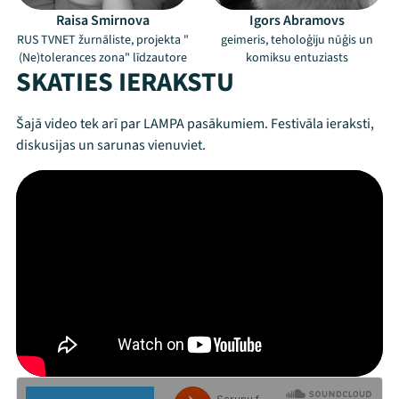
Raisa Smirnova
Igors Abramovs
RUS TVNET žurnāliste, projekta "
geimeris, teholoģiju nūģis un
(Ne)tolerances zona" līdzautore
komiksu entuziasts
SKATIES IERAKSTU
Šajā video tek arī par LAMPA pasākumiem. Festivāla ieraksti,
diskusijas un sarunas vienuviet.
Mana programma