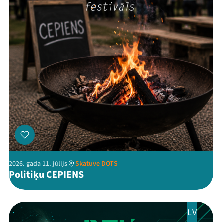
Threads
Facebook
Youtube
X
Instagram
Flick
TikTok
2026. gada 11. jūlijs
Skatuve DOTS
Politiķu CEPIENS
LV