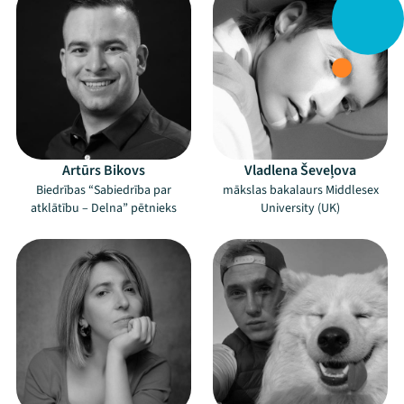
Artūrs Bikovs
Vladlena Ševeļova
Biedrības “Sabiedrība par
mākslas bakalaurs Middlesex
atklātību – Delna” pētnieks
University (UK)