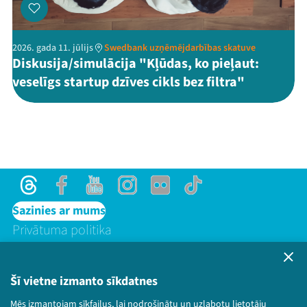
2026. gada 11. jūlijs
Swedbank uzņēmējdarbības skatuve
Diskusija/simulācija "Kļūdas, ko pieļaut:
veselīgs startup dzīves cikls bez filtra"
Threads
Facebook
Youtube
Instagram
Flick
TikTok
Sazinies ar mums
Privātuma politika
Lietošanas noteikumi un sīkdatņu politika
Bērnu aizsardzības politika
Šī vietne izmanto sīkdatnes
© 2026 Sarunu festivāls LAMPA Visas tiesības
paturētas.
Mēs izmantojam sīkfailus, lai nodrošinātu un uzlabotu lietotāju