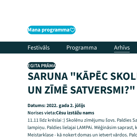
Mana programma
Festivāls
Programma
Arhīvs
EGITA PRĀMA
SARUNA "KĀPĒC SKOL
UN ZĪMĒ SATVERSMI?"
Datums:
2022. gada 2. jūlijs
Norises vieta:
Cēsu izstāžu nams
11.11 līdz krēslai :) Skolēnu zīmējumu šovs. Paldies S
lampiņu. Paldies lielajai LAMPAi. Mēģināsim saprast, k
Meistarklase - kā noķert domas un ietvert vārdos. Pal