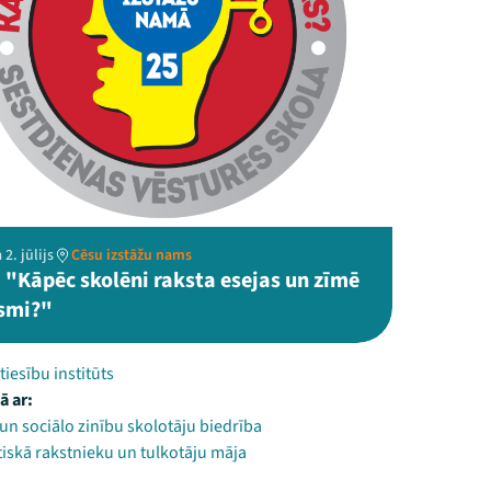
2. jūlijs
Cēsu izstāžu nams
 "Kāpēc skolēni raksta esejas un zīmē
smi?"
tiesību institūts
ā ar:
un sociālo zinību skolotāju biedrība
iskā rakstnieku un tulkotāju māja