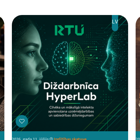
LV
2026. gada 11. jūlijs
Izglītības skatuve
20