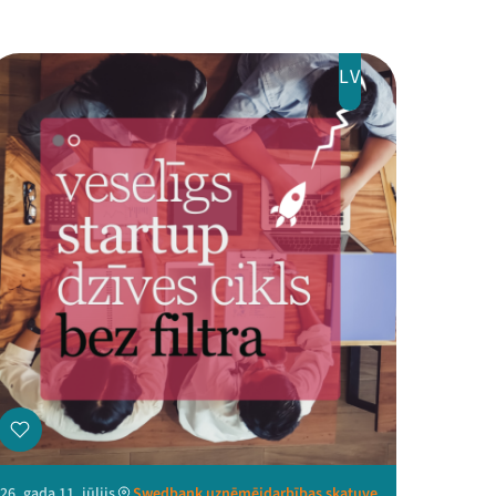
LV
26. gada 11. jūlijs
Swedbank uzņēmējdarbības skatuve