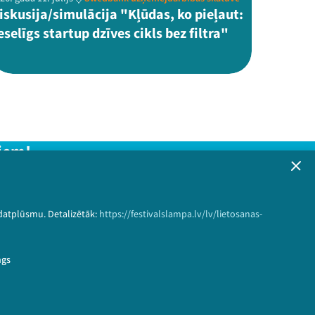
iskusija/simulācija "Kļūdas, ko pieļaut:
eselīgs startup dzīves cikls bez filtra"
iem!
formāciju!
 datplūsmu. Detalizētāk:
https://festivalslampa.lv/lv/lietosanas-
Pieteikties
ngs
ma&speaker_id=3676