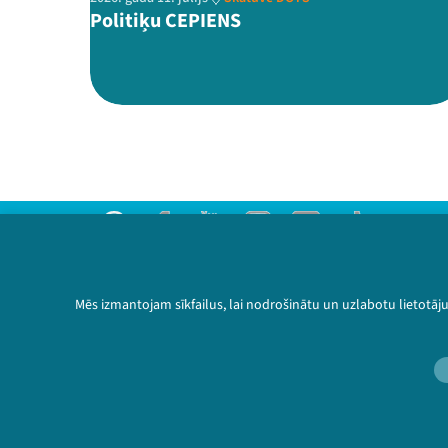
Politiķu CEPIENS
Threads
Facebook
Youtube
Instagram
Flick
TikTok
Sazinies ar mums
Privātuma politika
Mēs izmantojam sīkfailus, lai nodrošinātu un uzlabotu lietotāj
Lietošanas noteikumi un sīkdatņu politika
Bērnu aizsardzības politika
© 2026 Sarunu festivāls LAMPA Visas tiesības 
🔗 https://festiv