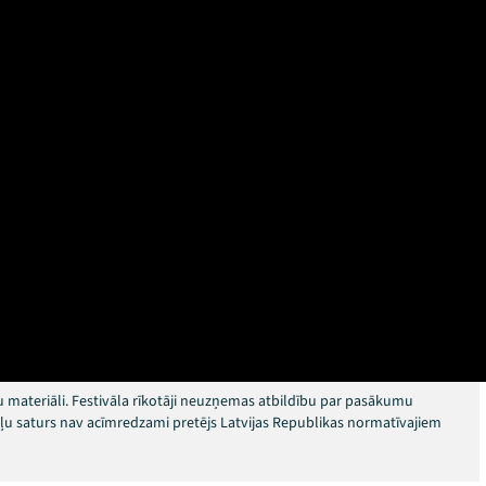
 materiāli. Festivāla rīkotāji neuzņemas atbildību par pasākumu
okļu saturs nav acīmredzami pretējs Latvijas Republikas normatīvajiem