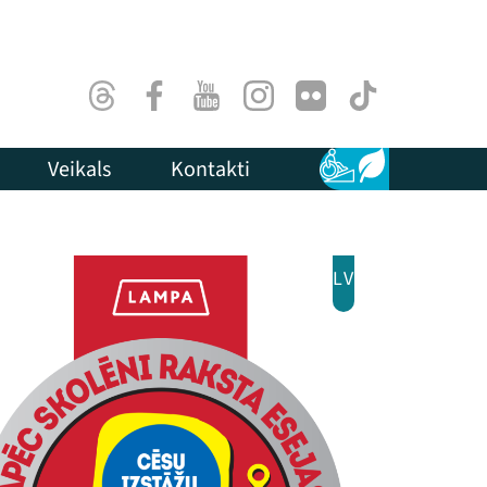
Threads
Facebook
Youtube
Instagram
Flick
TikTok
Veikals
Kontakti
Pieejamība
Ilgtspēja
LV