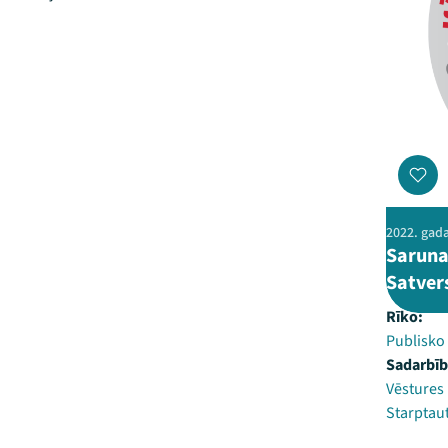
2022. gada 
Saruna
Satver
Rīko:
Publisko 
Sadarbīb
Vēstures 
Starptaut