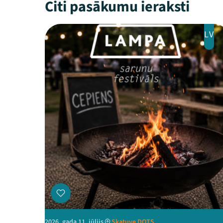
Citi pasākumu ieraksti
LV
2026. gada 11. jūlijs
Skatuve DOTS