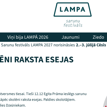
Viņi bija LAMPĀ 2026
Jaunumi
Ziedo
Sarunu festivāls LAMPA 2027 norisināsies
2.–3. jūlijā Cēsīs
ĒNI RAKSTA ESEJAS
atversmes tiesai. Tieši 12.12 Egita Prāma ieslēgs sarunu
āpēc skolēni raksta esejas. Paldies skolotājiem.
dies Dzejniekam.