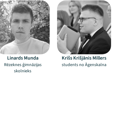
Linards Munda
Krišs Krišjānis Millers
Rēzeknes ģimnāzijas
students no Āgenskalna
skolnieks