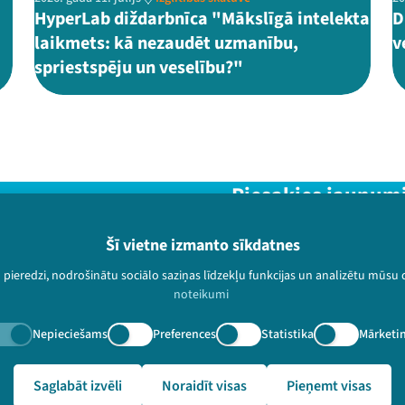
HyperLab diždarbnīca "Mākslīgā intelekta
D
laikmets: kā nezaudēt uzmanību,
v
spriestspēju un veselību?"
Piesakies jaunum
Nepalaid garām aktuālāko in
Šī vietne izmanto sīkdatnes
u pieredzi, nodrošinātu sociālo saziņas līdzekļu funkcijas un analizētu mūsu
noteikumi
Nepieciešams
Preferences
Statistika
Mārketi
paturētas.
alslampa.lv/lv/video-arhivs/1903?speaker=Egita%20Pr%C4%81
Saglabāt izvēli
Noraidīt visas
Pieņemt visas