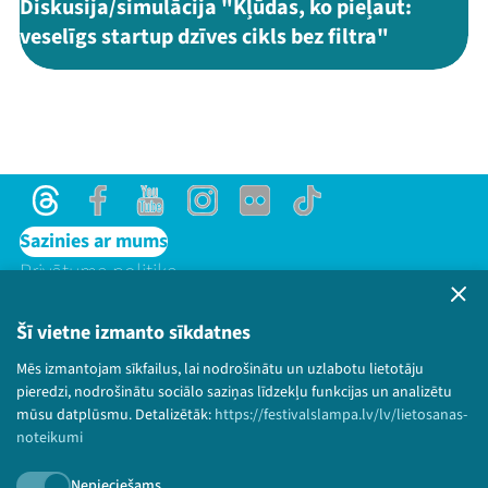
Diskusija/simulācija "Kļūdas, ko pieļaut:
veselīgs startup dzīves cikls bez filtra"
Threads
Facebook
Youtube
Instagram
Flick
TikTok
Sazinies ar mums
Privātuma politika
Lietošanas noteikumi un sīkdatņu politika
Bērnu aizsardzības politika
Šī vietne izmanto sīkdatnes
© 2026 Sarunu festivāls LAMPA Visas tiesības
Mēs izmantojam sīkfailus, lai nodrošinātu un uzlabotu lietotāju
paturētas.
pieredzi, nodrošinātu sociālo saziņas līdzekļu funkcijas un analizētu
mūsu datplūsmu. Detalizētāk:
https://festivalslampa.lv/lv/lietosanas-
noteikumi
Nepieciešams