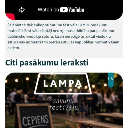
Arhīvs
Viņi bija LAMPĀ 2026
Šajā vietnē tiek apkopoti Sarunu festivāla LAMPA pasākumu
materiāli. Festivāla rīkotāji neuzņemas atbildību par pasākumu
dalībnieku viedokļu saturu, kā arī nerediģē to, ciktāl viedokļu
Jaunumi
saturs nav acīmredzami pretējs Latvijas Republikas normatīvajiem
aktiem.
Ziedo
Citi pasākumu ieraksti
Veikals
Kontakti
LV