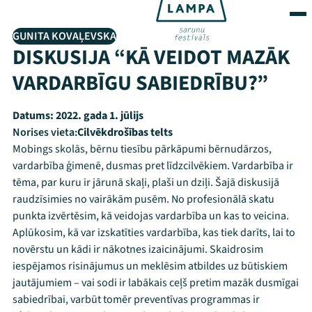
GUNITA KOVAĻEVSKA
DISKUSIJA “KĀ VEIDOT MAZĀK
VARDARBĪGU SABIEDRĪBU?”
Datums:
2022. gada 1. jūlijs
Norises vieta:
Cilvēkdrošības telts
Mobings skolās, bērnu tiesību pārkāpumi bērnudārzos,
vardarbība ģimenē, dusmas pret līdzcilvēkiem. Vardarbība ir
tēma, par kuru ir jārunā skaļi, plaši un dziļi. Šajā diskusijā
raudzīsimies no vairākām pusēm. No profesionālā skatu
punkta izvērtēsim, kā veidojas vardarbība un kas to veicina.
Aplūkosim, kā var izskatīties vardarbība, kas tiek darīts, lai to
novērstu un kādi ir nākotnes izaicinājumi. Skaidrosim
iespējamos risinājumus un meklēsim atbildes uz būtiskiem
jautājumiem – vai sodi ir labākais ceļš pretim mazāk dusmīgai
sabiedrībai, varbūt tomēr preventīvas programmas ir