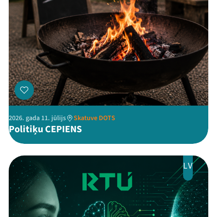
Threads
Facebook
Youtube
X
Instagram
Flick
TikTok
2026. gada 11. jūlijs
Skatuve DOTS
Politiķu CEPIENS
LV