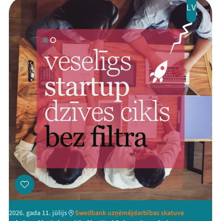
LV
2026. gada 11. jūlijs
Swedbank uzņēmējdarbības skatuve