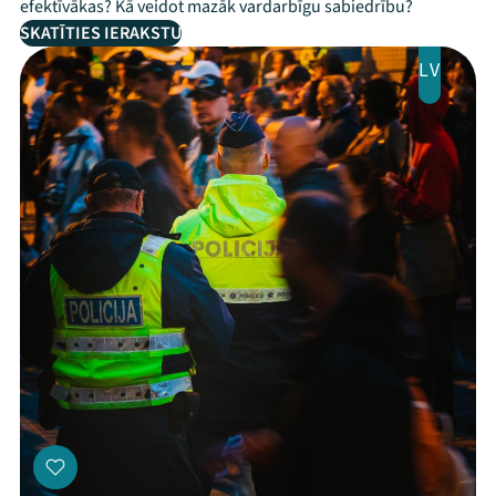
efektīvākas? Kā veidot mazāk vardarbīgu sabiedrību?
SKATĪTIES IERAKSTU
LV