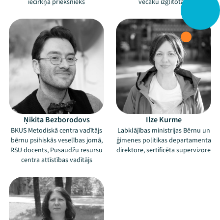
iecirkņa priekšnieks
vecāku izglītotājs
Ņikita Bezborodovs
Ilze Kurme
BKUS Metodiskā centra vadītājs
Labklājības ministrijas Bērnu un
bērnu psihiskās veselības jomā,
ģimenes politikas departamenta
RSU docents, Pusaudžu resursu
direktore, sertificēta supervizore
centra attīstības vadītājs