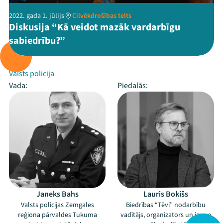
2022. gada 1. jūlijs
Cilvēkdrošības telts
Diskusija “Kā veidot mazāk vardarbīgu
sabiedrību?”
Rīko:
Valsts policija
Vada:
Piedalās:
Janeks Bahs
Lauris Bokišs
Valsts policijas Zemgales
Biedrības “Tēvi” nodarbību
reģiona pārvaldes Tukuma
vadītājs, organizators un jauno