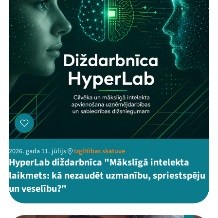
2026. gada 11. jūlijs
Izglītības skatuve
HyperLab diždarbnīca "Mākslīgā intelekta
laikmets: kā nezaudēt uzmanību, spriestspēju
un veselību?"