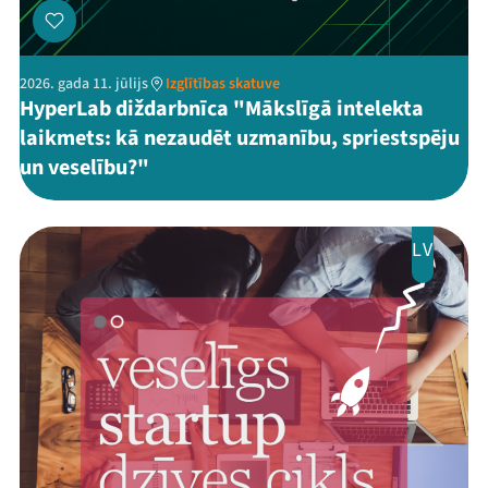
2026. gada 11. jūlijs
Izglītības skatuve
HyperLab diždarbnīca "Mākslīgā intelekta
laikmets: kā nezaudēt uzmanību, spriestspēju
un veselību?"
LV