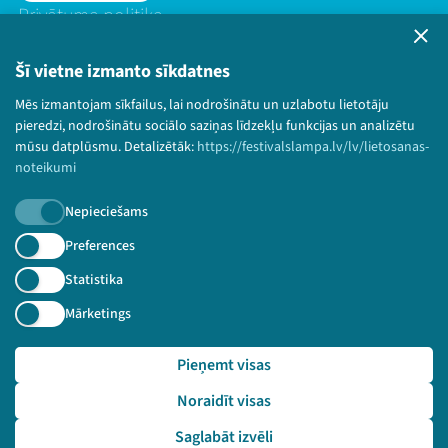
Privātuma politika
Lietošanas noteikumi un sīkdatņu politika
Bērnu aizsardzības politika
Šī vietne izmanto sīkdatnes
© 2026 Sarunu festivāls LAMPA Visas tiesības
Mēs izmantojam sīkfailus, lai nodrošinātu un uzlabotu lietotāju
paturētas.
pieredzi, nodrošinātu sociālo saziņas līdzekļu funkcijas un analizētu
mūsu datplūsmu. Detalizētāk:
https://festivalslampa.lv/lv/lietosanas-
noteikumi
Nepieciešams
Piesakies jaunumiem!
Preferences
Nepalaid garām aktuālāko informāciju!
Statistika
Mārketings
Pieņemt visas
Pieteikties
Noraidīt visas
🔗 https://festivalslampa.lv/lv/video-arhivs/1842?sp
eaker=Signe%20B%C4%81li%C5%86a&speaker_id=181
Saglabāt izvēli