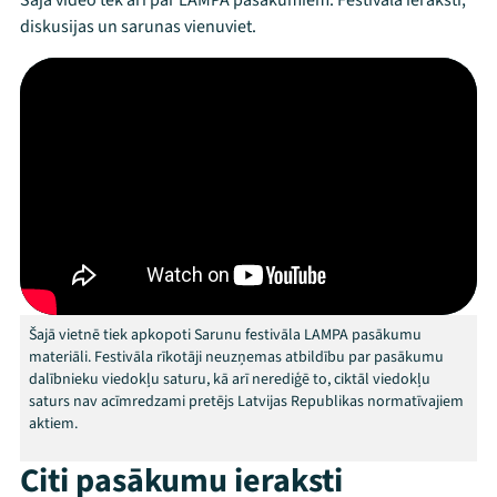
Šajā video tek arī par LAMPA pasākumiem. Festivāla ieraksti,
diskusijas un sarunas vienuviet.
Festivāls
Programma
Arhīvs
Viņi bija LAMPĀ 2026
Jaunumi
Ziedo
Šajā vietnē tiek apkopoti Sarunu festivāla LAMPA pasākumu
materiāli. Festivāla rīkotāji neuzņemas atbildību par pasākumu
Veikals
dalībnieku viedokļu saturu, kā arī nerediģē to, ciktāl viedokļu
saturs nav acīmredzami pretējs Latvijas Republikas normatīvajiem
Kontakti
aktiem.
Citi pasākumu ieraksti