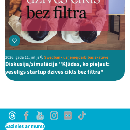
2026. gada 11. jūlijs
Swedbank uzņēmējdarbības skatuve
Diskusija/simulācija "Kļūdas, ko pieļaut:
veselīgs startup dzīves cikls bez filtra"
Threads
Facebook
Youtube
Instagram
Flick
TikTok
Sazinies ar mums