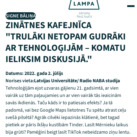
SIGNE BĀLIŅA
ZINĀTNES KAFEJNĪCA
"TRULĀKI NETOPAM GUDRĀKI
AR TEHNOLOĢIJĀM – KOMATU
IELIKSIM DISKUSIJĀ."
Datums:
2022. gada 2. jūlijs
Norises vieta:
Latvijas Universitāte/ Radio NABA studija
Tehnoloģijām ejot uzvaras gājienu 21. gadsimtā, ar vien
vairāk uz tām paļaujamies un ar vien vairāk tās ieaicinām
savās ikdienās. Taču kāds ir to patiesais efekts? Ja tā
padomā, vai bez Google Maps lietotnes Tu spētu atrast ceļu
svešā pilsētā? Agrāk cilvēki iepazinās klātienē, bet tagad
pietiek ar pāris īkšķu kustībām Tinder. Lasīt Mērnieku laikus
bija grūti? Pamēģini beigt lasīt TikTok nebeidzamo ziņu lentu.