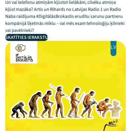
Un vai telefonu atmiņām kļūstot lielākām, cilvēku atmiņa
kļūst mazāka? Artis un Rihards no Latvijas Radio 1 un Radio
Naba raidījuma #DigitālāsBrokastis erudītu sarunu partneru
kompānijā šķetinās mīklu – vai mēs esam tehnoloģiju ķīlnieki
vai pavēlnieki?
SKATĪTIES IERAKSTU
LV