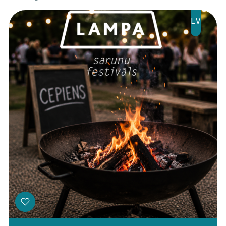
LV
Threads
Facebook
Youtube
X
Instagram
Flick
TikTok