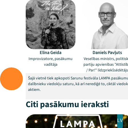
Elīna Geida
Daniels Pavļuts
Improvizatore, pasākumu
Veselības ministrs, politis
vadītāja
partiju apvienības "Attīstīb
/ Par!" līdzpriekšsēdētājs
Šajā vietnē tiek apkopoti Sarunu festivāla LAMPA pasākumu
dalībnieku viedokļu saturu, kā arī nerediģē to, ciktāl vied
aktiem.
Citi pasākumu ieraksti
LV