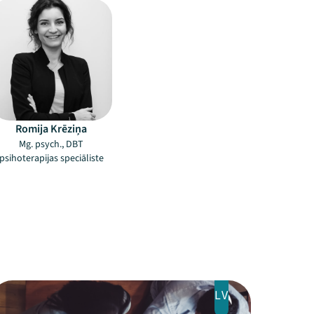
Romija Krēziņa
Mg. psych., DBT
psihoterapijas speciāliste
LV