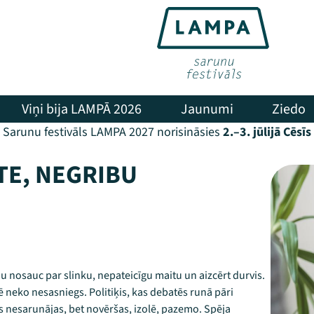
Viņi bija LAMPĀ 2026
Jaunumi
Ziedo
Sarunu festivāls LAMPA 2027 norisināsies
2.–3. jūlijā Cēsīs
TE, NEGRIBU
nosauc par slinku, nepateicīgu maitu un aizcērt durvis.
neko nesasniegs. Politiķis, kas debatēs runā pāri
 nesarunājas, bet novēršas, izolē, pazemo. Spēja