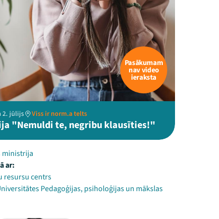
Pasākumam
nav video
ieraksta
2. jūlijs
Viss ir norm.a telts
ja "Nemuldi te, negribu klausīties!"
 ministrija
ā ar:
 resursu centrs
Universitātes Pedagoģijas, psiholoģijas un mākslas