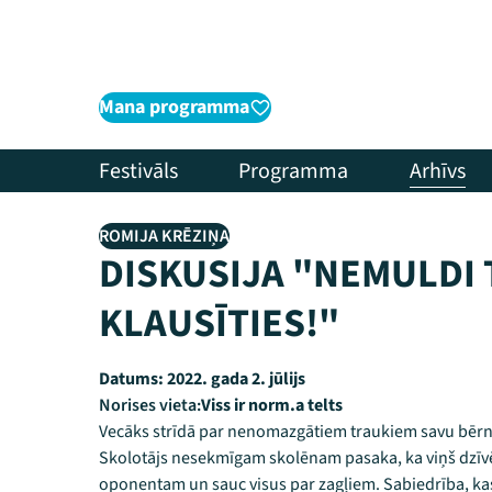
Mana programma
Festivāls
Programma
Arhīvs
ROMIJA KRĒZIŅA
DISKUSIJA "NEMULDI 
KLAUSĪTIES!"
Datums:
2022. gada 2. jūlijs
Norises vieta:
Viss ir norm.a telts
Vecāks strīdā par nenomazgātiem traukiem savu bērnu 
Skolotājs nesekmīgam skolēnam pasaka, ka viņš dzīvē 
oponentam un sauc visus par zagļiem. Sabiedrība, kas