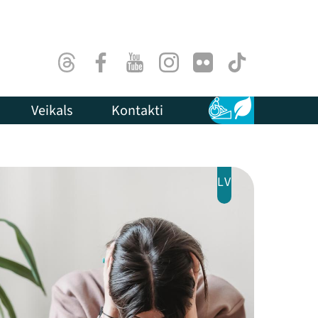
Threads
Facebook
Youtube
Instagram
Flick
TikTok
Veikals
Kontakti
Pieejamība
Ilgtspēja
LV