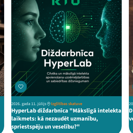
2026. gada 11. jūlijs
Izglītības skatuve
20
HyperLab diždarbnīca "Mākslīgā intelekta
D
laikmets: kā nezaudēt uzmanību,
v
spriestspēju un veselību?"