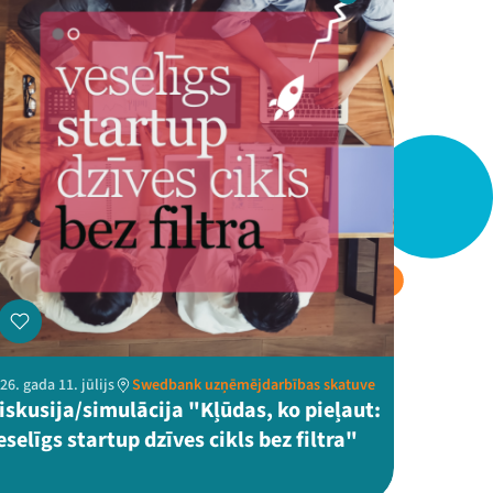
26. gada 11. jūlijs
Swedbank uzņēmējdarbības skatuve
iskusija/simulācija "Kļūdas, ko pieļaut:
eselīgs startup dzīves cikls bez filtra"