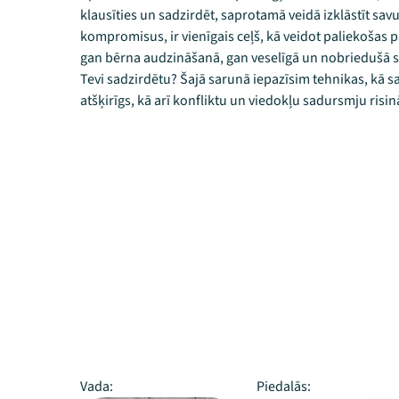
klausīties un sadzirdēt, saprotamā veidā izklāstīt sa
kompromisus, ir vienīgais ceļš, kā veidot paliekošas p
gan bērna audzināšanā, gan veselīgā un nobriedušā sab
Tevi sadzirdētu? Šajā sarunā iepazīsim tehnikas, kā sa
atšķirīgs, kā arī konfliktu un viedokļu sadursmju ris
Vada:
Piedalās: