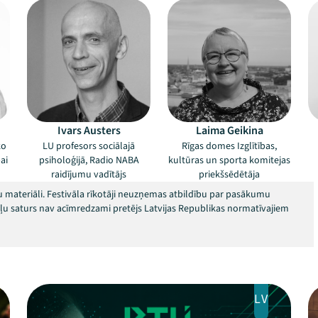
Ivars Austers
Laima Geikina
ko
LU profesors sociālajā
Rīgas domes Izglītības,
ai
psiholoģijā, Radio NABA
kultūras un sporta komitejas
raidījumu vadītājs
priekšsēdētāja
 materiāli. Festivāla rīkotāji neuzņemas atbildību par pasākumu
okļu saturs nav acīmredzami pretējs Latvijas Republikas normatīvajiem
LV