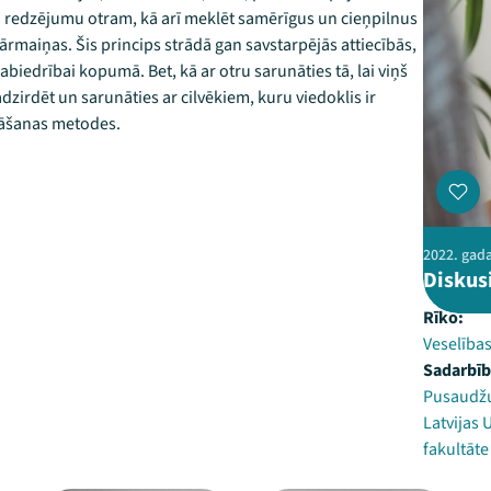
vu redzējumu otram, kā arī meklēt samērīgus un cieņpilnus
ārmaiņas. Šis princips strādā gan savstarpējās attiecībās,
iedrībai kopumā. Bet, kā ar otru sarunāties tā, lai viņš
dzirdēt un sarunāties ar cilvēkiem, kuru viedoklis ir
ināšanas metodes.
2022. gada 
Diskusi
Rīko:
Veselības
Sadarbīb
Pusaudžu
Latvijas 
fakultāte