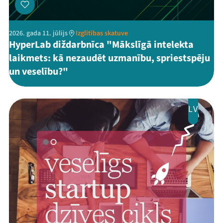
2026. gada 11. jūlijs
Izglītības skatuve
HyperLab diždarbnīca "Mākslīgā intelekta
laikmets: kā nezaudēt uzmanību, spriestspēju
un veselību?"
LV