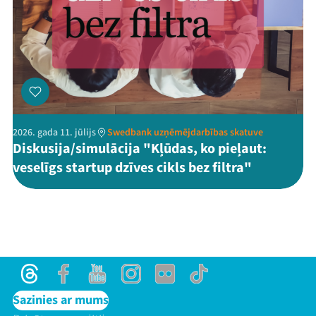
2026. gada 11. jūlijs
Swedbank uzņēmējdarbības skatuve
Diskusija/simulācija "Kļūdas, ko pieļaut:
veselīgs startup dzīves cikls bez filtra"
Threads
Facebook
Youtube
Instagram
Flick
TikTok
Sazinies ar mums