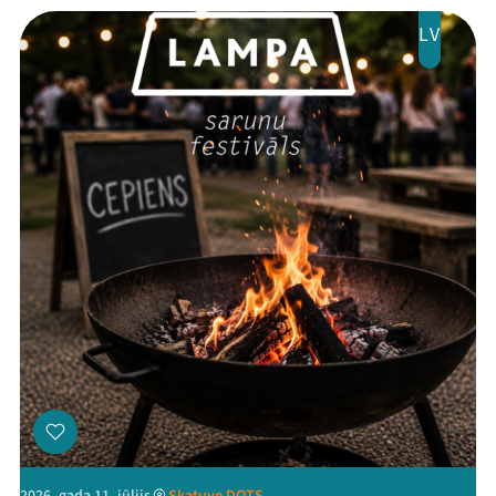
LV
Jaunumi
Ziedo
Veikals
Kontakti
Threads
Facebook
Youtube
X
Instagram
Flick
TikTok
2026. gada 11. jūlijs
Skatuve DOTS