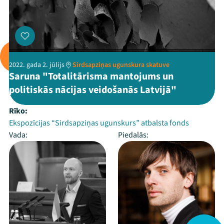
2022. gada 2. jūlijs
Sirdsapziņas ugunskura skatuve
Saruna "Totalitārisma mantojums un
politiskās nācijas veidošanās Latvijā"
Rīko:
Ekspozīcijas “Sirdsapziņas ugunskurs” atbalsta fonds
Vada:
Piedalās: