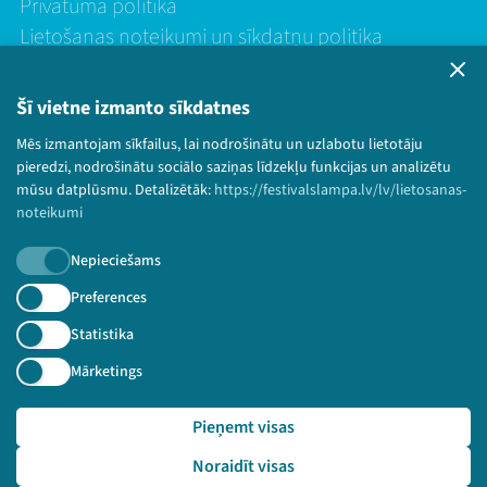
Privātuma politika
Lietošanas noteikumi un sīkdatņu politika
Bērnu aizsardzības politika
© 2026 Sarunu festivāls LAMPA Visas tiesības
Šī vietne izmanto sīkdatnes
paturētas.
Mēs izmantojam sīkfailus, lai nodrošinātu un uzlabotu lietotāju
pieredzi, nodrošinātu sociālo saziņas līdzekļu funkcijas un analizētu
mūsu datplūsmu. Detalizētāk:
https://festivalslampa.lv/lv/lietosanas-
noteikumi
Piesakies jaunumiem!
Nepieciešams
Nepalaid garām aktuālāko informāciju!
Preferences
Statistika
Mārketings
Pieteikties
Pieņemt visas
🔗 https://festivalslampa.lv/lv/video-arhivs/1776?sp
eaker=Ekspoz%C4%ABcijas%20%E2%80%9CSirdsapzi%C5%86a
Noraidīt visas
s%20ugunskurs%E2%80%9D%20atbalsta%20fonds&speaker_id