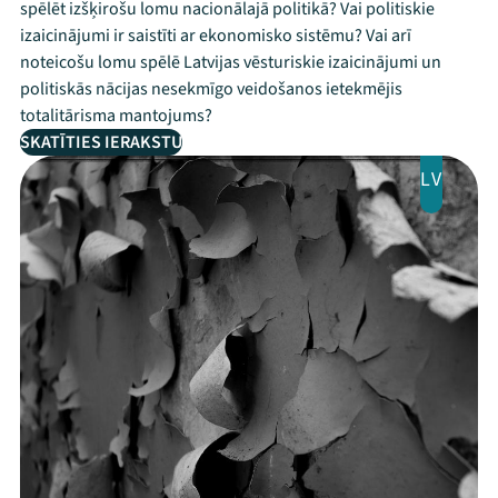
spēlēt izšķirošu lomu nacionālajā politikā? Vai politiskie
izaicinājumi ir saistīti ar ekonomisko sistēmu? Vai arī
noteicošu lomu spēlē Latvijas vēsturiskie izaicinājumi un
politiskās nācijas nesekmīgo veidošanos ietekmējis
totalitārisma mantojums?
SKATĪTIES IERAKSTU
LV