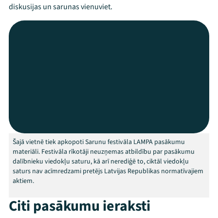
diskusijas un sarunas vienuviet.
Mana programma
Šajā vietnē tiek apkopoti Sarunu festivāla LAMPA pasākumu
Festivāls
materiāli. Festivāla rīkotāji neuzņemas atbildību par pasākumu
dalībnieku viedokļu saturu, kā arī nerediģē to, ciktāl viedokļu
Programma
saturs nav acīmredzami pretējs Latvijas Republikas normatīvajiem
aktiem.
Arhīvs
Citi pasākumu ieraksti
Viņi bija LAMPĀ 2026