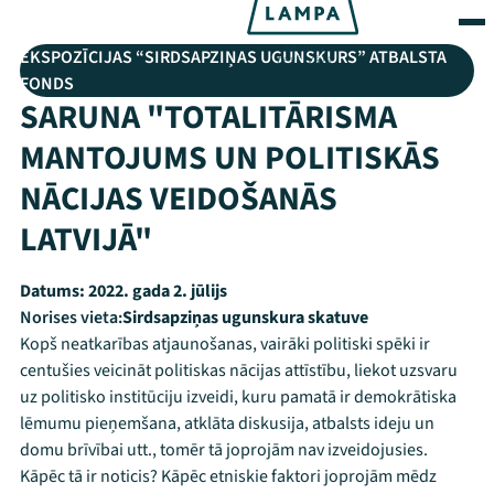
EKSPOZĪCIJAS “SIRDSAPZIŅAS UGUNSKURS” ATBALSTA
FONDS
SARUNA "TOTALITĀRISMA
MANTOJUMS UN POLITISKĀS
NĀCIJAS VEIDOŠANĀS
LATVIJĀ"
Datums:
2022. gada 2. jūlijs
Norises vieta:
Sirdsapziņas ugunskura skatuve
Kopš neatkarības atjaunošanas, vairāki politiski spēki ir
centušies veicināt politiskas nācijas attīstību, liekot uzsvaru
uz politisko institūciju izveidi, kuru pamatā ir demokrātiska
lēmumu pieņemšana, atklāta diskusija, atbalsts ideju un
domu brīvībai utt., tomēr tā joprojām nav izveidojusies.
Kāpēc tā ir noticis? Kāpēc etniskie faktori joprojām mēdz