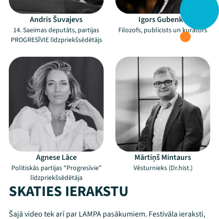
Andris Šuvajevs
Igors Gubenko
14. Saeimas deputāts, partijas
Filozofs, publicists un kurators
PROGRESĪVIE līdzpriekšsēdētājs
Agnese Lāce
Mārtiņš Mintaurs
Politiskās partijas “Progresīvie”
Vēsturnieks (Dr.hist.)
līdzpriekšsēdētāja
SKATIES IERAKSTU
Šajā video tek arī par LAMPA pasākumiem. Festivāla ieraksti,