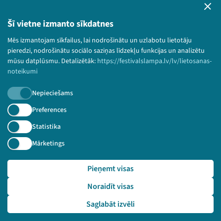
Lietošanas noteikumi un sīkdatņu politika
Bērnu aizsardzības politika
Šī vietne izmanto sīkdatnes
© 2026 Sarunu festivāls LAMPA Visas tiesības
Mēs izmantojam sīkfailus, lai nodrošinātu un uzlabotu lietotāju
paturētas.
pieredzi, nodrošinātu sociālo saziņas līdzekļu funkcijas un analizētu
mūsu datplūsmu. Detalizētāk:
https://festivalslampa.lv/lv/lietosanas-
noteikumi
Nepieciešams
Piesakies jaunumiem!
Preferences
Nepalaid garām aktuālāko informāciju!
Statistika
Mārketings
Pieņemt visas
Pieteikties
Noraidīt visas
🔗 https://festivalslampa.lv/lv/video-arhivs/1775?sp
eaker=Kri%C5%A1j%C4%81nis%20Pundurs&speaker_id=4416
Saglabāt izvēli