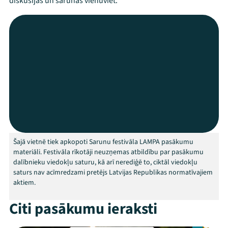
diskusijas un sarunas vienuviet.
Mana programma
Festivāls
Šajā vietnē tiek apkopoti Sarunu festivāla LAMPA pasākumu
materiāli. Festivāla rīkotāji neuzņemas atbildību par pasākumu
Programma
dalībnieku viedokļu saturu, kā arī nerediģē to, ciktāl viedokļu
saturs nav acīmredzami pretējs Latvijas Republikas normatīvajiem
aktiem.
Arhīvs
Citi pasākumu ieraksti
Viņi bija LAMPĀ 2026