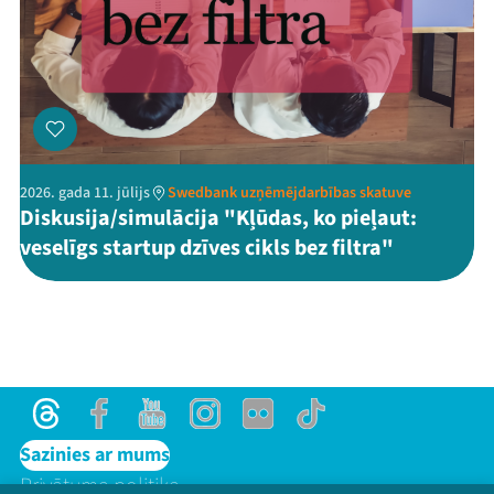
2026. gada 11. jūlijs
Swedbank uzņēmējdarbības skatuve
Diskusija/simulācija "Kļūdas, ko pieļaut:
veselīgs startup dzīves cikls bez filtra"
Threads
Facebook
Youtube
Instagram
Flick
TikTok
Sazinies ar mums
Privātuma politika