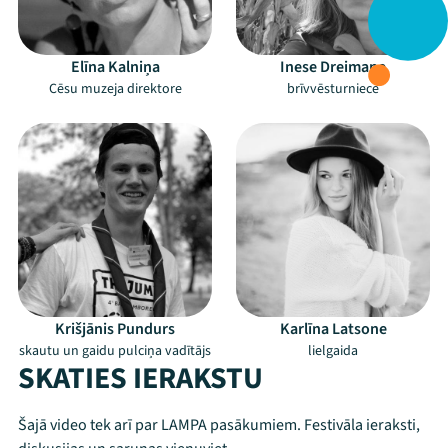
Elīna Kalniņa
Inese Dreimane
Cēsu muzeja direktore
brīvvēsturniece
Krišjānis Pundurs
Karlīna Latsone
skautu un gaidu pulciņa vadītājs
lielgaida
SKATIES IERAKSTU
Šajā video tek arī par LAMPA pasākumiem. Festivāla ieraksti,