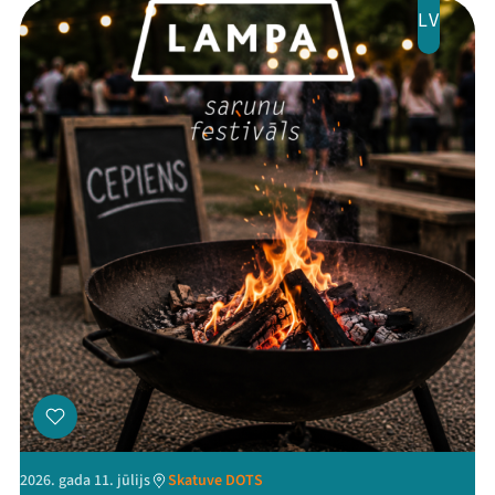
Jaunumi
LV
Ziedo
Veikals
Kontakti
Threads
Facebook
Youtube
X
Instagram
Flick
TikTok
2026. gada 11. jūlijs
Skatuve DOTS