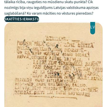
tālaika rīcība, raugoties no mūsdienu skatu punkta? Cik
nozīmīgs bija viņu ieguldījums Latvijas valstiskuma apziņas
saglabāšanā? Ko varam mācīties no vēstures pieredzes?
SKATĪTIES IERAKSTU
LV