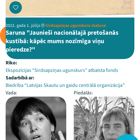
2022. gada 1. jūlijs
Sirdsapziņas ugunskura skatuve
Saruna "Jaunieši nacionālajā pretošanās
kustībā: kāpēc mums nozīmīga viņu
pieredze?"
Rīko:
Ekspozīcijas “Sirdsapziņas ugunskurs” atbalsta fonds
Sadarbībā ar:
Biedrība “Latvijas Skautu un gaidu centrālā organizācija”
Vada:
Piedalās: