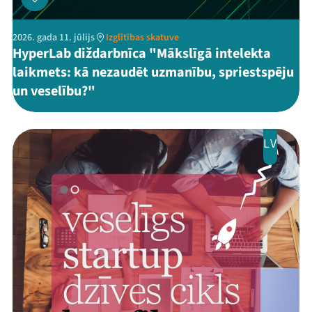
2026. gada 11. jūlijs
Izglītības skatuve
HyperLab diždarbnīca "Mākslīgā intelekta
laikmets: kā nezaudēt uzmanību, spriestspēju
un veselību?"
LV