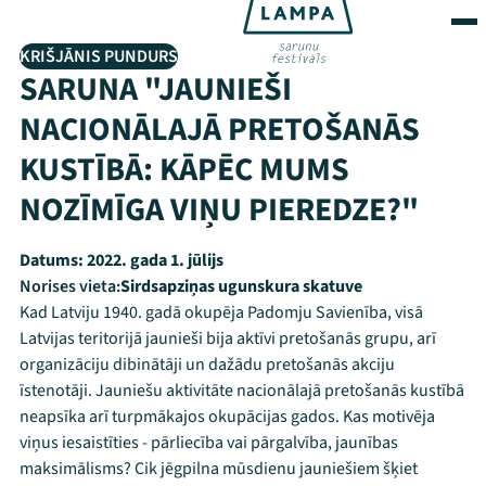
KRIŠJĀNIS PUNDURS
SARUNA "JAUNIEŠI
NACIONĀLAJĀ PRETOŠANĀS
KUSTĪBĀ: KĀPĒC MUMS
NOZĪMĪGA VIŅU PIEREDZE?"
Datums:
2022. gada 1. jūlijs
Norises vieta:
Sirdsapziņas ugunskura skatuve
Kad Latviju 1940. gadā okupēja Padomju Savienība, visā
Latvijas teritorijā jaunieši bija aktīvi pretošanās grupu, arī
organizāciju dibinātāji un dažādu pretošanās akciju
īstenotāji. Jauniešu aktivitāte nacionālajā pretošanās kustībā
neapsīka arī turpmākajos okupācijas gados. Kas motivēja
viņus iesaistīties - pārliecība vai pārgalvība, jaunības
maksimālisms? Cik jēgpilna mūsdienu jauniešiem šķiet