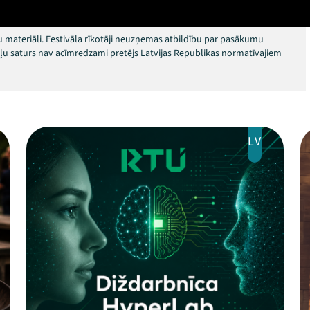
 materiāli. Festivāla rīkotāji neuzņemas atbildību par pasākumu
okļu saturs nav acīmredzami pretējs Latvijas Republikas normatīvajiem
LV