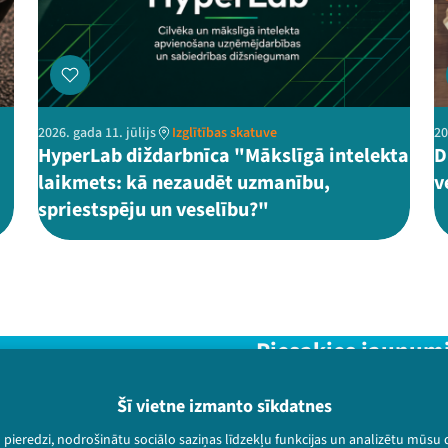
2026. gada 11. jūlijs
Izglītības skatuve
20
HyperLab diždarbnīca "Mākslīgā intelekta
D
laikmets: kā nezaudēt uzmanību,
v
spriestspēju un veselību?"
Piesakies jaunum
Nepalaid garām aktuālāko in
Šī vietne izmanto sīkdatnes
u pieredzi, nodrošinātu sociālo saziņas līdzekļu funkcijas un analizētu mūsu