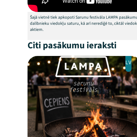
Šajā vietnē tiek apkopoti Sarunu festivāla LAMPA pasākumu
dalībnieku viedokļu saturu, kā arī nerediģē to, ciktāl vied
aktiem.
Citi pasākumu ieraksti
LV