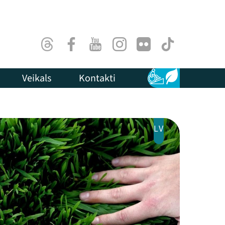
Threads
Facebook
Youtube
Instagram
Flick
TikTok
Veikals
Kontakti
Pieejamība
Ilgtspēja
LV