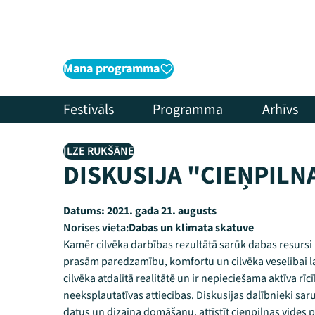
Mana programma
Festivāls
Programma
Arhīvs
ILZE RUKŠĀNE
DISKUSIJA "CIEŅPILN
Datums:
2021. gada 21. augusts
Norises vieta:
Dabas un klimata skatuve
Kamēr cilvēka darbības rezultātā sarūk dabas resursi
prasām paredzamību, komfortu un cilvēka veselībai la
cilvēka atdalītā realitātē un ir nepieciešama aktīva rīc
neeksplautatīvas attiecības. Diskusijas dalībnieki saru
datus un dizaina domāšanu, attīstīt cieņpilnas vides