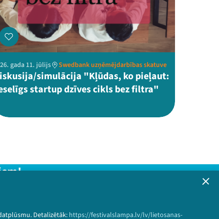
26. gada 11. jūlijs
Swedbank uzņēmējdarbības skatuve
iskusija/simulācija "Kļūdas, ko pieļaut:
eselīgs startup dzīves cikls bez filtra"
iem!
formāciju!
 datplūsmu. Detalizētāk:
https://festivalslampa.lv/lv/lietosanas-
Pieteikties