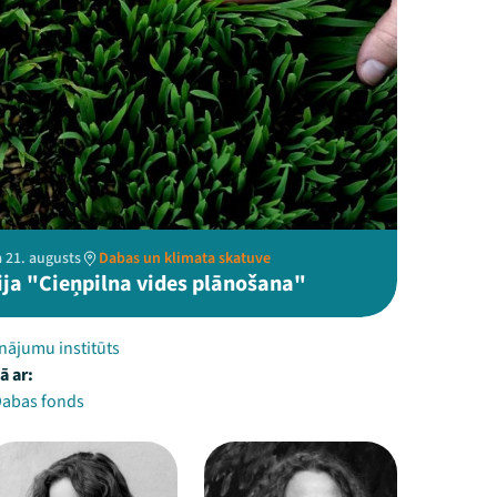
 21. augusts
Dabas un klimata skatuve
ija "Cieņpilna vides plānošana"
inājumu institūts
ā ar:
 Dabas fonds