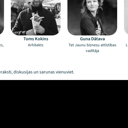
Toms Kokins
Guna Dātava
s,
Arhitekts
Tet Jaunu biznesu attīstības
L
vadītāja
raksti, diskusijas un sarunas vienuviet.