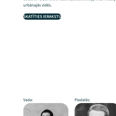
urbānajās vidēs.
SKATĪTIES IERAKSTU
Vada:
Piedalās: