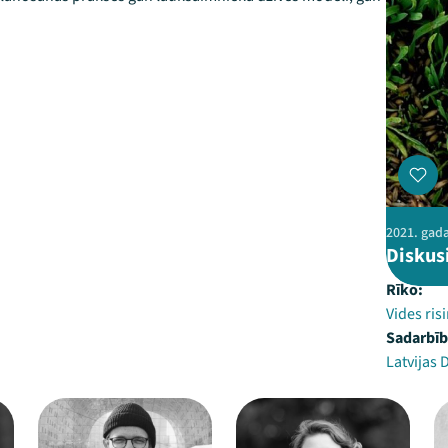
2021. gada
Diskus
Rīko:
Vides ris
Sadarbīb
Latvijas