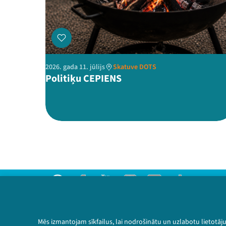
2026. gada 11. jūlijs
Skatuve DOTS
Politiķu CEPIENS
Threads
Facebook
Youtube
Instagram
Flick
TikTok
Sazinies ar mums
Privātuma politika
Mēs izmantojam sīkfailus, lai nodrošinātu un uzlabotu lietotāj