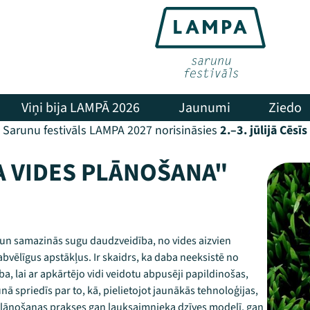
Viņi bija LAMPĀ 2026
Jaunumi
Ziedo
Sarunu festivāls LAMPA 2027 norisināsies
2.–3. jūlijā Cēsīs
A VIDES PLĀNOŠANA"
 un samazinās sugu daudzveidība, no vides aizvien
bvēlīgus apstākļus. Ir skaidrs, ka daba neeksistē no
ība, lai ar apkārtējo vidi veidotu abpusēji papildinošas,
nā spriedīs par to, kā, pielietojot jaunākās tehnoloģijas,
 plānošanas prakses gan lauksaimnieka dzīves modelī, gan