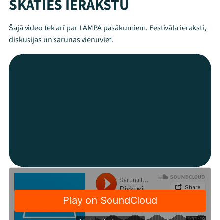
SKATIES IERAKSTU
Šajā video tek arī par LAMPA pasākumiem. Festivāla ieraksti,
diskusijas un sarunas vienuviet.
Mana programma
Festivāls
Programma
Arhīvs
Viņi bija LAMPĀ 2026
Jaunumi
Ziedo