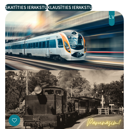
SKATĪTIES IERAKSTU
KLAUSĪTIES IERAKSTU
LV