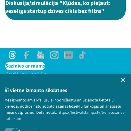
Diskusija/simulācija "Kļūdas, ko pieļaut:
veselīgs startup dzīves cikls bez filtra"
Threads
Facebook
Youtube
Instagram
Flick
TikTok
Sazinies ar mums
Privātuma politika
Lietošanas noteikumi un sīkdatņu politika
Bērnu aizsardzības politika
Šī vietne izmanto sīkdatnes
© 2026 Sarunu festivāls LAMPA Visas tiesības
Mēs izmantojam sīkfailus, lai nodrošinātu un uzlabotu lietotāju
paturētas.
pieredzi, nodrošinātu sociālo saziņas līdzekļu funkcijas un analizētu
mūsu datplūsmu. Detalizētāk:
https://festivalslampa.lv/lv/lietosanas-
noteikumi