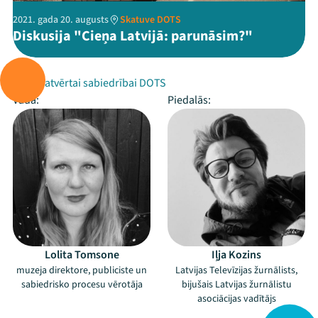
2021. gada 20. augusts
Skatuve DOTS
Diskusija "Cieņa Latvijā: parunāsim?"
Rīko:
Fonds atvērtai sabiedrībai DOTS
Vada:
Piedalās:
Lolita Tomsone
Iļja Kozins
muzeja direktore, publiciste un
Latvijas Televīzijas žurnālists,
sabiedrisko procesu vērotāja
bijušais Latvijas žurnālistu
asociācijas vadītājs