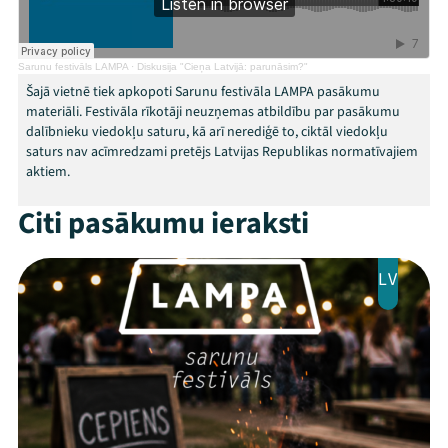
Veikals
Kontakti
Sarunu festivāls LAMPA
·
Diskusija "Cieņa Latvijā: parunāsim?"
Šajā vietnē tiek apkopoti Sarunu festivāla LAMPA pasākumu
materiāli. Festivāla rīkotāji neuzņemas atbildību par pasākumu
dalībnieku viedokļu saturu, kā arī nerediģē to, ciktāl viedokļu
saturs nav acīmredzami pretējs Latvijas Republikas normatīvajiem
aktiem.
Citi pasākumu ieraksti
Threads
Facebook
Youtube
X
Instagram
Flick
TikTok
LV