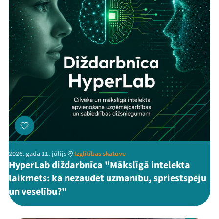
2026. gada 11. jūlijs
Izglītības skatuve
HyperLab diždarbnīca "Mākslīgā intelekta
laikmets: kā nezaudēt uzmanību, spriestspēju
un veselību?"