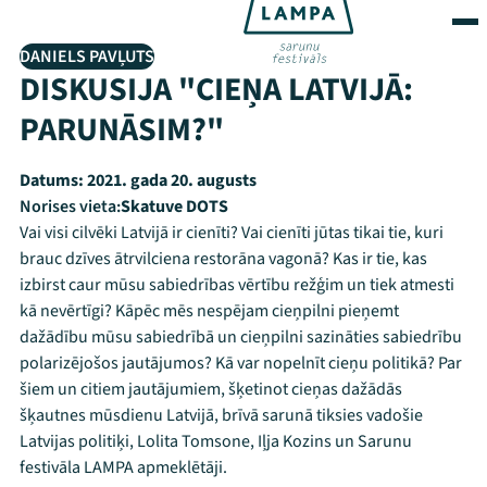
DANIELS PAVĻUTS
DISKUSIJA "CIEŅA LATVIJĀ:
PARUNĀSIM?"
Datums:
2021. gada 20. augusts
Norises vieta:
Skatuve DOTS
Vai visi cilvēki Latvijā ir cienīti? Vai cienīti jūtas tikai tie, kuri
brauc dzīves ātrvilciena restorāna vagonā? Kas ir tie, kas
izbirst caur mūsu sabiedrības vērtību režģim un tiek atmesti
kā nevērtīgi? Kāpēc mēs nespējam cieņpilni pieņemt
dažādību mūsu sabiedrībā un cieņpilni sazināties sabiedrību
polarizējošos jautājumos? Kā var nopelnīt cieņu politikā? Par
šiem un citiem jautājumiem, šķetinot cieņas dažādās
šķautnes mūsdienu Latvijā, brīvā sarunā tiksies vadošie
Latvijas politiķi, Lolita Tomsone, Iļja Kozins un Sarunu
festivāla LAMPA apmeklētāji.