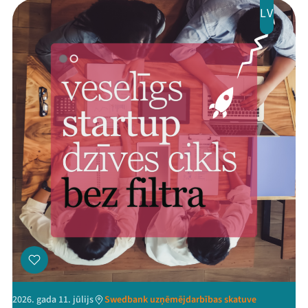
LV
2026. gada 11. jūlijs
Swedbank uzņēmējdarbības skatuve