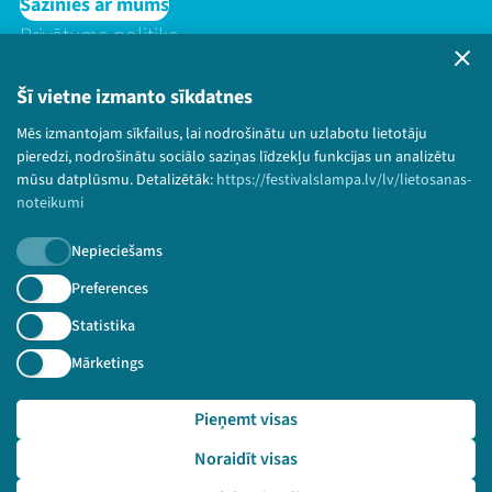
Sazinies ar mums
Privātuma politika
Lietošanas noteikumi un sīkdatņu politika
Bērnu aizsardzības politika
Šī vietne izmanto sīkdatnes
© 2026 Sarunu festivāls LAMPA Visas tiesības
Mēs izmantojam sīkfailus, lai nodrošinātu un uzlabotu lietotāju
paturētas.
pieredzi, nodrošinātu sociālo saziņas līdzekļu funkcijas un analizētu
mūsu datplūsmu. Detalizētāk:
https://festivalslampa.lv/lv/lietosanas-
noteikumi
Nepieciešams
Piesakies jaunumiem!
Preferences
Nepalaid garām aktuālāko informāciju!
Statistika
Mārketings
Pieņemt visas
Pieteikties
Noraidīt visas
🔗 https://festivalslampa.lv/lv/video-arhivs/1728?sp
eaker=Baiba%20Bra%C5%BEe&speaker_id=2604