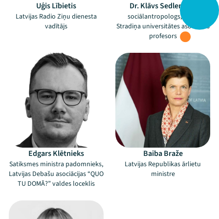
Uģis Lībietis
Dr. Klāvs Sedlenieks
Latvijas Radio Ziņu dienesta
sociālantropologs, Rīgas
vadītājs
Stradiņa universitātes asociētais
profesors
Edgars Klētnieks
Baiba Braže
Satiksmes ministra padomnieks,
Latvijas Republikas ārlietu
Latvijas Debašu asociācijas “QUO
ministre
TU DOMĀ?” valdes loceklis