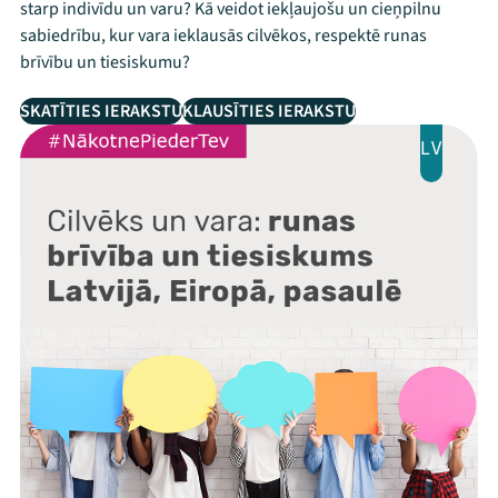
starp indivīdu un varu? Kā veidot iekļaujošu un cieņpilnu
sabiedrību, kur vara ieklausās cilvēkos, respektē runas
brīvību un tiesiskumu?
SKATĪTIES IERAKSTU
KLAUSĪTIES IERAKSTU
LV