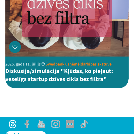
2026. gada 11. jūlijs
Swedbank uzņēmējdarbības skatuve
Diskusija/simulācija "Kļūdas, ko pieļaut:
veselīgs startup dzīves cikls bez filtra"
Threads
Facebook
Youtube
Instagram
Flick
TikTok