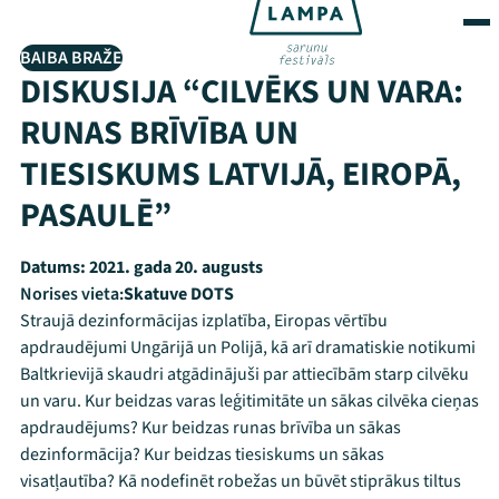
BAIBA BRAŽE
DISKUSIJA “CILVĒKS UN VARA:
RUNAS BRĪVĪBA UN
TIESISKUMS LATVIJĀ, EIROPĀ,
PASAULĒ”
Datums:
2021. gada 20. augusts
Norises vieta:
Skatuve DOTS
Straujā dezinformācijas izplatība, Eiropas vērtību
apdraudējumi Ungārijā un Polijā, kā arī dramatiskie notikumi
Baltkrievijā skaudri atgādinājuši par attiecībām starp cilvēku
un varu. Kur beidzas varas leģitimitāte un sākas cilvēka cieņas
apdraudējums? Kur beidzas runas brīvība un sākas
dezinformācija? Kur beidzas tiesiskums un sākas
visatļautība? Kā nodefinēt robežas un būvēt stiprākus tiltus