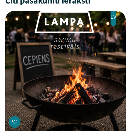
Citi pasākumu ieraksti
LV
Threads
Facebook
Youtube
X
Instagram
Flick
TikTok