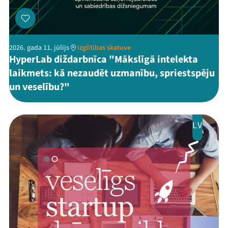
2026. gada 11. jūlijs
Izglītības skatuve
HyperLab diždarbnīca "Mākslīgā intelekta
laikmets: kā nezaudēt uzmanību, spriestspēju
un veselību?"
LV