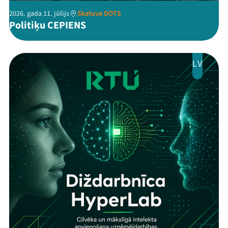
2026. gada 11. jūlijs
Skatuve DOTS
Politiķu CEPIENS
LV