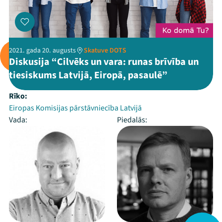
2021. gada 20. augusts
Skatuve DOTS
Diskusija “Cilvēks un vara: runas brīvība un
tiesiskums Latvijā, Eiropā, pasaulē”
Rīko:
Eiropas Komisijas pārstāvniecība Latvijā
Vada:
Piedalās: