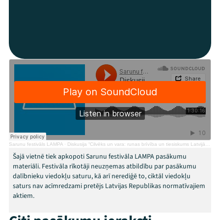
Mana programma
Festivāls
Programma
Arhīvs
Viņi bija LAMPĀ 2026
Jaunumi
Ziedo
Sarunu festivāls LAMPA
·
Diskusija “Cilvēks un vara: runas brīvība un tiesiskums Latvijā, Eiropā, pasaulē”
Šajā vietnē tiek apkopoti Sarunu festivāla LAMPA pasākumu
materiāli. Festivāla rīkotāji neuzņemas atbildību par pasākumu
Veikals
dalībnieku viedokļu saturu, kā arī nerediģē to, ciktāl viedokļu
saturs nav acīmredzami pretējs Latvijas Republikas normatīvajiem
Kontakti
aktiem.