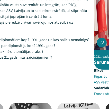
nātu valsts suverenitāti un integrāciju ar līdzīgi
 ASV, Latvija un to sabiedrotie strādā, lai stiprinātu
ātijai joprojām ir centrālā loma.
gajā pieredzē un/vai novērojumos attiecībā uz
s diplomātiem kopš 1991. gada un kas palicis nemainīgs?
 par diplomātiju kopš 1991. gada?
ietekmē diplomātijas praksi?
2021. gada
 uz 21. gadsimta izaicinājumiem?
Saruna
Rīko:
Rīgas Jur
ASV vēstn
Sadarbīb
Fonds at