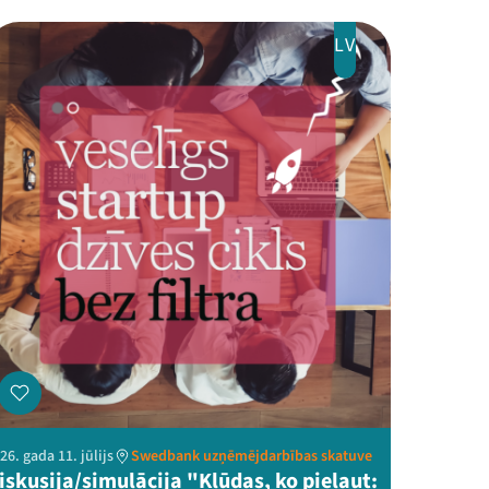
LV
26. gada 11. jūlijs
Swedbank uzņēmējdarbības skatuve
iskusija/simulācija "Kļūdas, ko pieļaut: