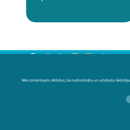
Threads
Facebook
Youtube
Instagram
Flick
TikTok
Sazinies ar mums
Privātuma politika
Mēs izmantojam sīkfailus, lai nodrošinātu un uzlabotu lietotāj
Lietošanas noteikumi un sīkdatņu politika
Bērnu aizsardzības politika
© 2026 Sarunu festivāls LAMPA Visas tiesības 
🔗 https://fest