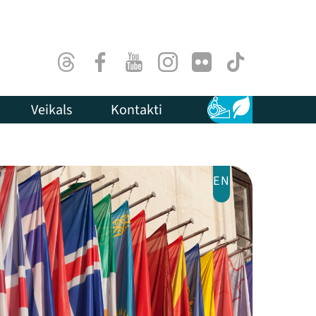
Threads
Facebook
Youtube
Instagram
Flick
TikTok
Veikals
Kontakti
Pieejamība
Ilgtspēja
EN