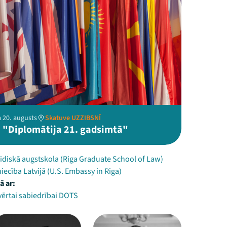
 20. augusts
Skatuve UZZIBSNĪ
 "Diplomātija 21. gadsimtā"
idiskā augstskola (Riga Graduate School of Law)
iecība Latvijā (U.S. Embassy in Riga)
ā ar:
vērtai sabiedrībai DOTS