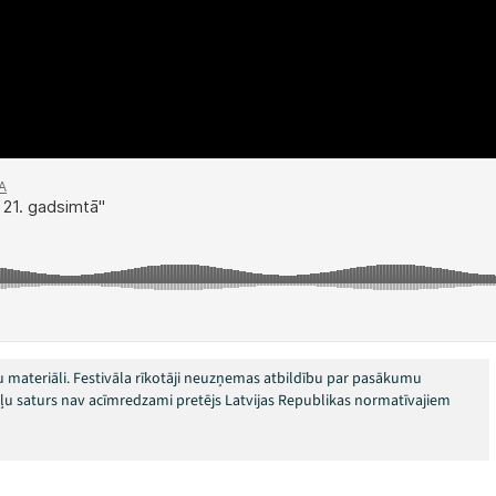
 materiāli. Festivāla rīkotāji neuzņemas atbildību par pasākumu
okļu saturs nav acīmredzami pretējs Latvijas Republikas normatīvajiem