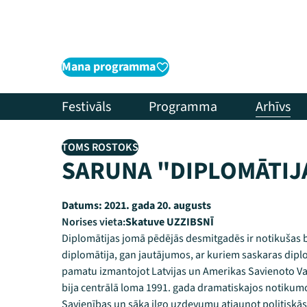
Mana programma
Festivāls
Programma
Arhīvs
TOMS ROSTOKS
SARUNA "DIPLOMĀTIJA
Datums:
2021. gada 20. augusts
Norises vieta:
Skatuve UZZIBSNĪ
Diplomātijas jomā pēdējās desmitgadēs ir notikušas bū
diplomātija, gan jautājumos, ar kuriem saskaras diplom
pamatu izmantojot Latvijas un Amerikas Savienoto Val
bija centrālā loma 1991. gada dramatiskajos notikum
Savienības un sāka ilgo uzdevumu atjaunot politiskās,