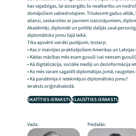
kas vajadzīgas, lai aizsargātu šo neatkarību un nodroši
domājošiem sabiedrotajiem. Trīsdesmit gadus vēlāk, kad
aliansi, saskaroties ar jauniem izaicinājumiem, diplom
Akadēmiķi, diplomāti un politiķi dalījās savā personī
diplomātisko jomu šajā laikā.
Tika apsvērti vairāki jautājumi, tostarp:
• Kas ir mainījies praktizējošiem Amerikas un Latvija
• Kādas mācības mēs esam guvuši (vai neesam guvuši)
• Kā digitalizācija, sociālie mediji un dezinformācija 
• Ko mēs varam sagaidīt diplomātijas jomā, raugoties
• Kā pandēmija ir ietekmējusi diplomātisko jomu?
Ieraksts oriģinālvalodā.
SKATĪTIES IERAKSTU
KLAUSĪTIES IERAKSTU
Vada:
Piedalās: