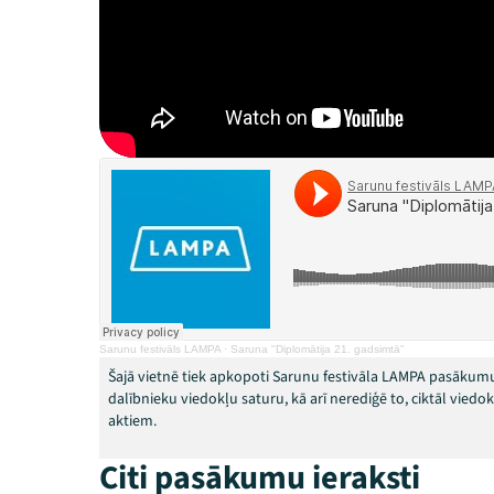
Sarunu festivāls LAMPA
·
Saruna "Diplomātija 21. gadsimtā"
Šajā vietnē tiek apkopoti Sarunu festivāla LAMPA pasākumu
dalībnieku viedokļu saturu, kā arī nerediģē to, ciktāl vied
aktiem.
Citi pasākumu ieraksti