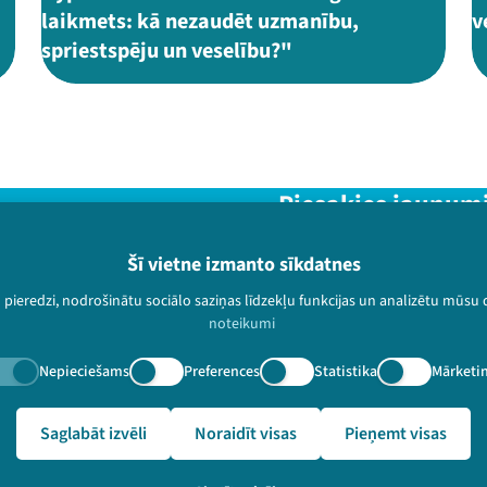
laikmets: kā nezaudēt uzmanību,
v
spriestspēju un veselību?"
Piesakies jaunum
Nepalaid garām aktuālāko in
Šī vietne izmanto sīkdatnes
u pieredzi, nodrošinātu sociālo saziņas līdzekļu funkcijas un analizētu mūsu
noteikumi
Nepieciešams
Preferences
Statistika
Mārketi
paturētas.
ivalslampa.lv/lv/video-arhivs/1713?speaker=Toms%20Rostoks
Saglabāt izvēli
Noraidīt visas
Pieņemt visas