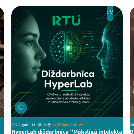
LV
2026. gada 11. jūlijs
Izglītības skatuve
20
HyperLab diždarbnīca "Mākslīgā intelekta
D