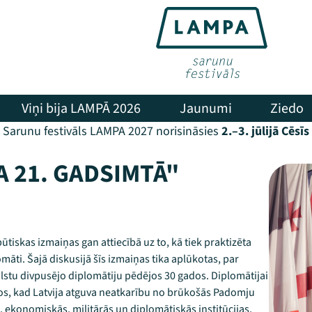
Viņi bija LAMPĀ 2026
Jaunumi
Ziedo
Sarunu festivāls LAMPA 2027 norisināsies
2.–3. jūlijā Cēsīs
 21. GADSIMTĀ"
tiskas izmaiņas gan attiecībā uz to, kā tiek praktizēta
āti. Šajā diskusijā šīs izmaiņas tika aplūkotas, par
stu divpusējo diplomātiju pēdējos 30 gados. Diplomātijai
os, kad Latvija atguva neatkarību no brūkošās Padomju
 ekonomiskās, militārās un diplomātiskās institūcijas,