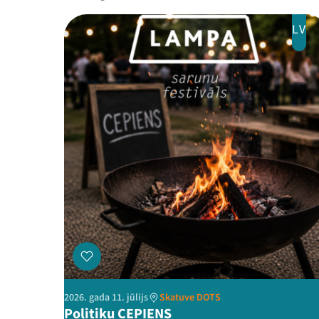
LV
2026. gada 11. jūlijs
Skatuve DOTS
Politiķu CEPIENS