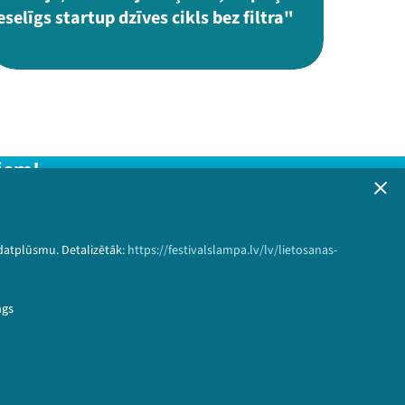
eselīgs startup dzīves cikls bez filtra"
iem!
formāciju!
 datplūsmu. Detalizētāk:
https://festivalslampa.lv/lv/lietosanas-
Pieteikties
ngs
&speaker_id=2678