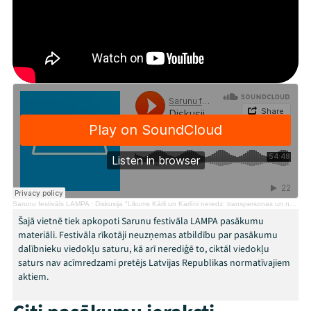
Jaunumi
Ziedo
Veikals
Kontakti
Sarunu festivāls LAMPA
·
Diskusija "Likums Kārli un Karlīni neredz: transpersonas un normatīvā regulējuma trūkumi"
Šajā vietnē tiek apkopoti Sarunu festivāla LAMPA pasākumu
materiāli. Festivāla rīkotāji neuzņemas atbildību par pasākumu
dalībnieku viedokļu saturu, kā arī nerediģē to, ciktāl viedokļu
saturs nav acīmredzami pretējs Latvijas Republikas normatīvajiem
Threads
Facebook
Youtube
X
Instagram
Flick
TikTok
aktiem.