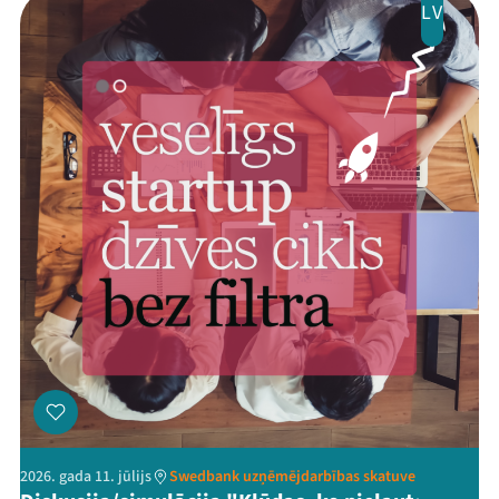
LV
2026. gada 11. jūlijs
Swedbank uzņēmējdarbības skatuve