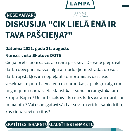
INESE VAIVARE
DISKUSIJA "CIK LIELĀ ĒNĀ IR
TAVA PAŠCIEŅA?"
Datums:
2021. gada 21. augusts
Norises vieta:
Skatuve DOTS
Cieņa pret citiem sākas ar cieņu pret sevi. Drosme pieprasīt
darba devējam maksāt algu ar nodokļiem. Strādāt drošos
darba apstākļos un nepieļaut kompromisus uz savas
veselības rēķina. Latvijā ēnu ekonomikas, aplokšņu algu un
negadījumu darba vietā statistika ir viena no augstākajām
Eiropā. Kāpēc? Un būtiskākais – ko mēs katrs varam darīt, lai
to mainītu? Vai esam gatavi sākt ar sevi un veidot sabiedrību,
kas ciena sevi un citus?
SKATĪTIES IERAKSTU
KLAUSĪTIES IERAKSTU