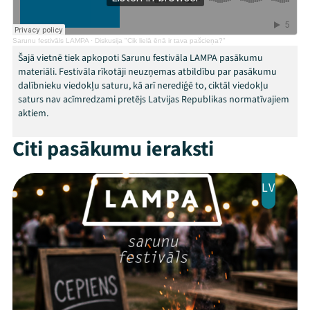
Veikals
Kontakti
Sarunu festivāls LAMPA
·
Diskusija "Cik lielā ēnā ir tava pašcieņa?"
Šajā vietnē tiek apkopoti Sarunu festivāla LAMPA pasākumu
materiāli. Festivāla rīkotāji neuzņemas atbildību par pasākumu
dalībnieku viedokļu saturu, kā arī nerediģē to, ciktāl viedokļu
saturs nav acīmredzami pretējs Latvijas Republikas normatīvajiem
aktiem.
Citi pasākumu ieraksti
LV
Threads
Facebook
Youtube
X
Instagram
Flick
TikTok