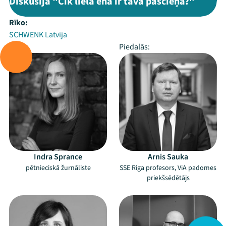
Diskusija "Cik lielā ēnā ir tava pašcieņa?"
Rīko:
SCHWENK Latvija
Vada:
Piedalās:
Indra Sprance
Arnis Sauka
pētnieciskā žurnāliste
SSE Riga profesors, ViA padomes
priekšsēdētājs