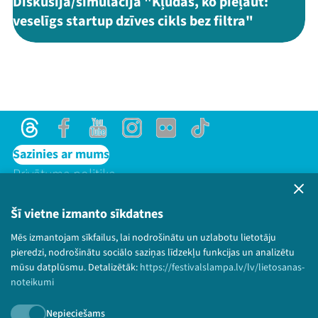
Diskusija/simulācija "Kļūdas, ko pieļaut:
veselīgs startup dzīves cikls bez filtra"
Threads
Facebook
Youtube
Instagram
Flick
TikTok
Sazinies ar mums
Privātuma politika
Lietošanas noteikumi un sīkdatņu politika
Bērnu aizsardzības politika
Šī vietne izmanto sīkdatnes
© 2026 Sarunu festivāls LAMPA Visas tiesības
Mēs izmantojam sīkfailus, lai nodrošinātu un uzlabotu lietotāju
paturētas.
pieredzi, nodrošinātu sociālo saziņas līdzekļu funkcijas un analizētu
mūsu datplūsmu. Detalizētāk:
https://festivalslampa.lv/lv/lietosanas-
noteikumi
Nepieciešams