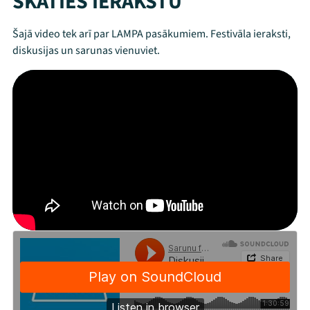
SKATIES IERAKSTU
Šajā video tek arī par LAMPA pasākumiem. Festivāla ieraksti,
diskusijas un sarunas vienuviet.
Mana programma
Festivāls
Programma
Arhīvs
Viņi bija LAMPĀ 2026
Jaunumi
Ziedo