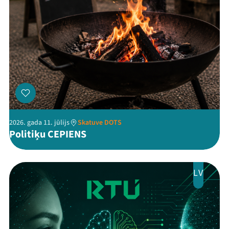
2026. gada 11. jūlijs
Skatuve DOTS
Politiķu CEPIENS
LV