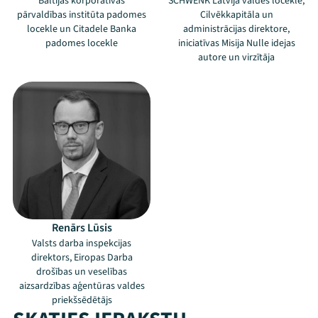
Baltijas korporatīvās
SCHWENK Latvija valdes locekle,
pārvaldības institūta padomes
Cilvēkkapitāla un
locekle un Citadele Banka
administrācijas direktore,
padomes locekle
iniciatīvas Misija Nulle idejas
autore un virzītāja
Renārs Lūsis
Valsts darba inspekcijas
direktors, Eiropas Darba
drošības un veselības
aizsardzības aģentūras valdes
priekšsēdētājs