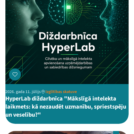
2026. gada 11. jūlijs
Izglītības skatuve
HyperLab diždarbnīca "Mākslīgā intelekta
laikmets: kā nezaudēt uzmanību, spriestspēju
un veselību?"