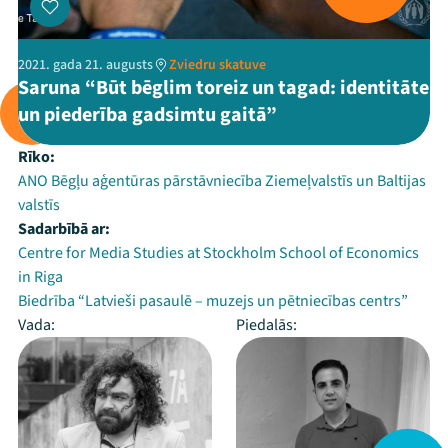
2021. gada 21. augusts
Zviedru skatuve
Saruna “Būt bēglim toreiz un tagad: identitāte
un piederība gadsimtu gaitā”
Rīko:
ANO Bēgļu aģentūras pārstāvniecība Ziemeļvalstīs un Baltijas
valstīs
Sadarbībā ar:
Centre for Media Studies at Stockholm School of Economics
in Riga
Biedrība “Latvieši pasaulē – muzejs un pētniecības centrs”
Vada:
Piedalās: