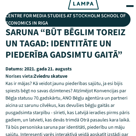
CENTRE FOR MEDIA STUDIES AT STOCKHOLM SCHOOL OF
ECONOMICS IN RIGA
SARUNA “BŪT BĒGLIM TOREIZ
UN TAGAD: IDENTITĀTE UN
PIEDERĪBA GADSIMTU GAITĀ”
Datums:
2021. gada 21. augusts
Norises vieta:
Zviedru skatuve
Kas ir mājas? Kā veidot jaunu piederības sajūtu, ja esi bijis
spiests bēgt no savas dzimtenes? Atzīmējot Konvencijas par
Bēgļa statusu 70.gadskārtu, ANO Bēgļu aģentūra un partneri
aicina uz sarunu cilvēkus, kas devušies bēgļu gaitās ar
pusgadsimta starpību - sīrieti, kas Latvijā ieradies pirms pāris
gadiem, un latvieti, kas devās trimdā Otrā pasaules kara laikā.
Tā būs personiska saruna par identitāti, piederību un māju
sajūtu. Interesenti varēs interaktīvā veidā apskatīt izstādi par