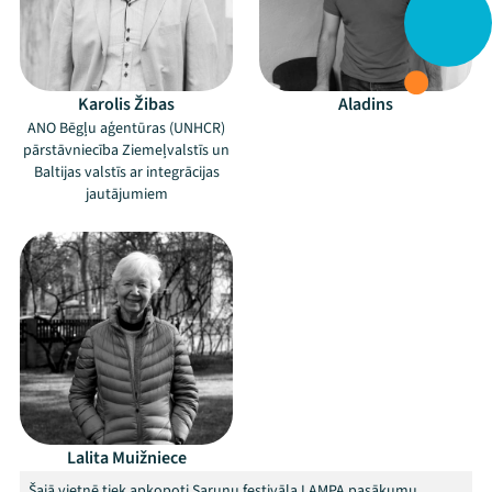
Karolis Žibas
Aladins
ANO Bēgļu aģentūras (UNHCR)
pārstāvniecība Ziemeļvalstīs un
Baltijas valstīs ar integrācijas
jautājumiem
Lalita Muižniece
Šajā vietnē tiek apkopoti Sarunu festivāla LAMPA pasākumu