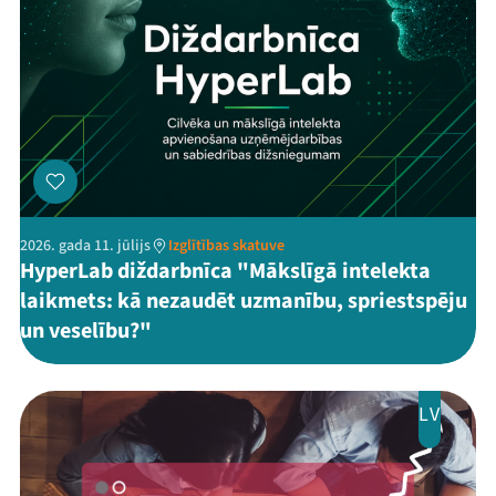
2026. gada 11. jūlijs
Izglītības skatuve
HyperLab diždarbnīca "Mākslīgā intelekta
laikmets: kā nezaudēt uzmanību, spriestspēju
un veselību?"
LV