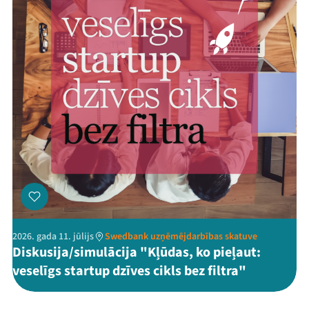
2026. gada 11. jūlijs
Swedbank uzņēmējdarbības skatuve
Diskusija/simulācija "Kļūdas, ko pieļaut:
veselīgs startup dzīves cikls bez filtra"