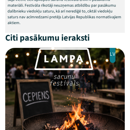
materiāli. Festivāla rīkotāji neuzņemas atbildību par pasākumu
dalībnieku viedokļu saturu, kā arī nerediģē to, ciktāl viedokļu
saturs nav acīmredzami pretējs Latvijas Republikas normatīvajiem
aktiem.
Mana programma
Citi pasākumu ieraksti
Festivāls
LV
Programma
Arhīvs
Viņi bija LAMPĀ 2026
Jaunumi
Ziedo
Veikals