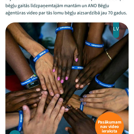
bēgļu gaitās līdzpaņemtajām mantām un ANO Bēgļu
aģentūras video par tās lomu bēgļu aizsardzībā jau 70 gadus.
LV
Pasākumam
nav video
ieraksta