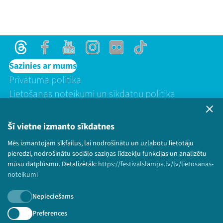
Threads
Facebook
Youtube
Instagram
Flick
TikTok
Sazinies ar mums
Privātuma politika
Lietošanas noteikumi un sīkdatņu politika
Bērnu aizsardzības politika
© 2026 Sarunu festivāls LAMPA Visas tiesības
Šī vietne izmanto sīkdatnes
paturētas.
Mēs izmantojam sīkfailus, lai nodrošinātu un uzlabotu lietotāju
pieredzi, nodrošinātu sociālo saziņas līdzekļu funkcijas un analizētu
mūsu datplūsmu. Detalizētāk:
https://festivalslampa.lv/lv/lietosanas-
noteikumi
Piesakies jaunumiem!
Nepieciešams
Nepalaid garām aktuālāko informāciju!
Preferences