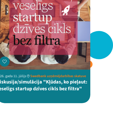
26. gada 11. jūlijs
Swedbank uzņēmējdarbības skatuve
iskusija/simulācija "Kļūdas, ko pieļaut:
eselīgs startup dzīves cikls bez filtra"