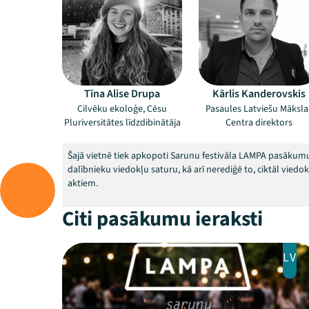
Tīna Alise Drupa
Kārlis Kanderovskis
Cilvēku ekoloģe, Cēsu
Pasaules Latviešu Māksla
Pluriversitātes līdzdibinātāja
Centra direktors
Šajā vietnē tiek apkopoti Sarunu festivāla LAMPA pasākumu
dalībnieku viedokļu saturu, kā arī nerediģē to, ciktāl vied
aktiem.
Citi pasākumu ieraksti
LV