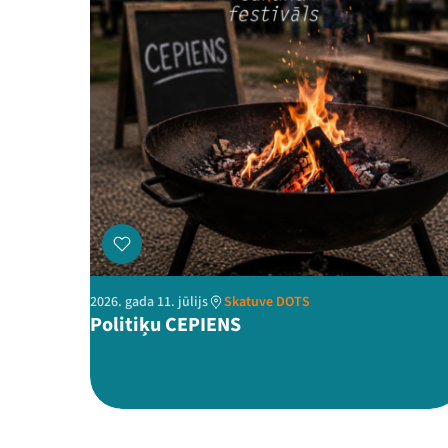
2026. gada 11. jūlijs
Skatuve DOTS
Politiķu CEPIENS