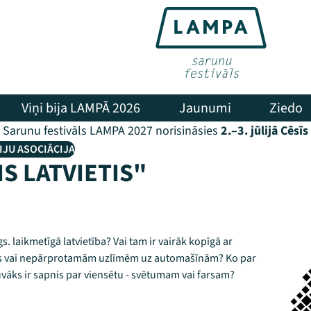
Viņi bija LAMPĀ 2026
Jaunumi
Ziedo
Sarunu festivāls LAMPA 2027 norisināsies
2.–3. jūlijā Cēsīs
JU ASOCIĀCIJA
S LATVIETIS"
 gs. laikmetīgā latvietība? Vai tam ir vairāk kopīgā ar
os vai nepārprotamām uzlīmēm uz automašīnām? Ko par
vāks ir sapnis par viensētu - svētumam vai farsam?