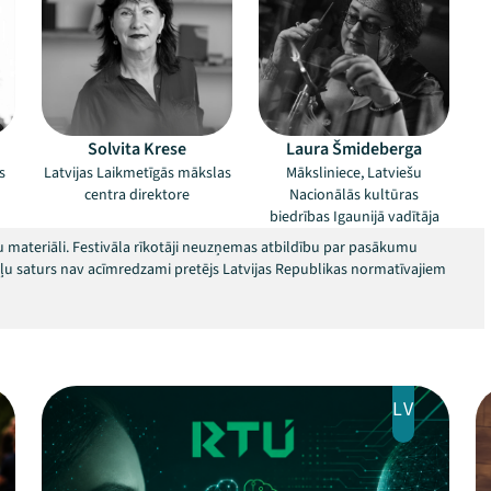
Solvita Krese
Laura Šmideberga
s
Latvijas Laikmetīgās mākslas
Māksliniece, Latviešu
centra direktore
Nacionālās kultūras
biedrības Igaunijā vadītāja
 materiāli. Festivāla rīkotāji neuzņemas atbildību par pasākumu
okļu saturs nav acīmredzami pretējs Latvijas Republikas normatīvajiem
LV