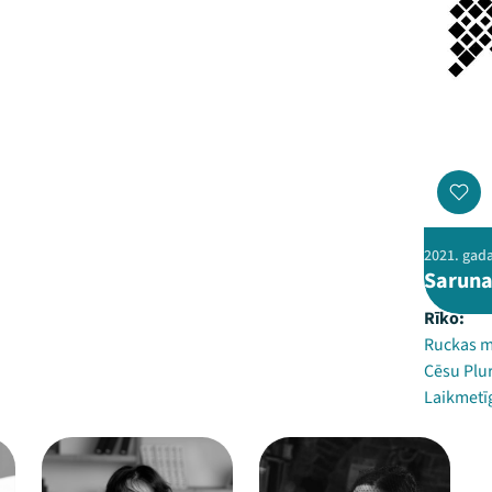
2021. gada
Saruna
Rīko:
Ruckas m
Cēsu Plur
Laikmetīg