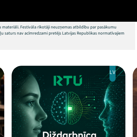
 materiāli. Festivāla rīkotāji neuzņemas atbildību par pasākumu
okļu saturs nav acīmredzami pretējs Latvijas Republikas normatīvajiem
LV