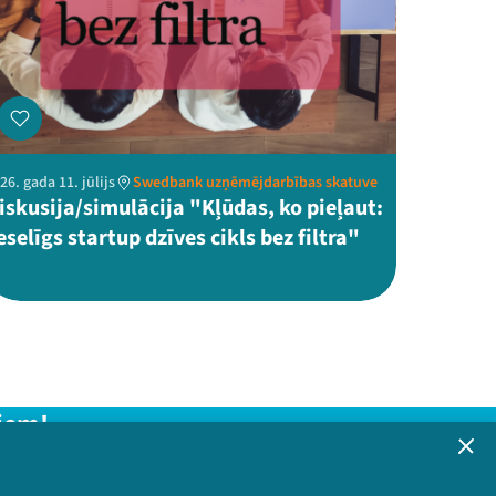
26. gada 11. jūlijs
Swedbank uzņēmējdarbības skatuve
iskusija/simulācija "Kļūdas, ko pieļaut:
eselīgs startup dzīves cikls bez filtra"
iem!
formāciju!