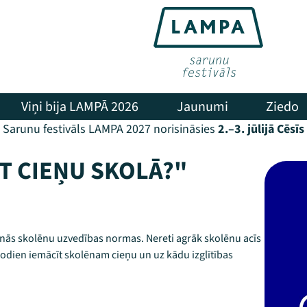
Viņi bija LAMPĀ 2026
Jaunumi
Ziedo
Sarunu festivāls LAMPA 2027 norisināsies
2.–3. jūlijā Cēsīs
ĪT CIEŅU SKOLĀ?"
ainās skolēnu uzvedības normas. Nereti agrāk skolēnu acīs
ā šodien iemācīt skolēnam cieņu un uz kādu izglītības