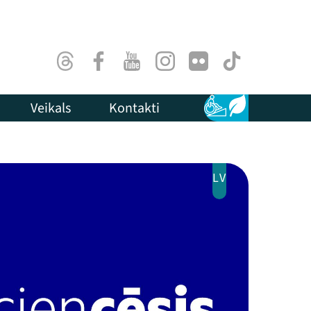
Threads
Facebook
Youtube
Instagram
Flick
TikTok
Veikals
Kontakti
Pieejamība
Ilgtspēja
LV