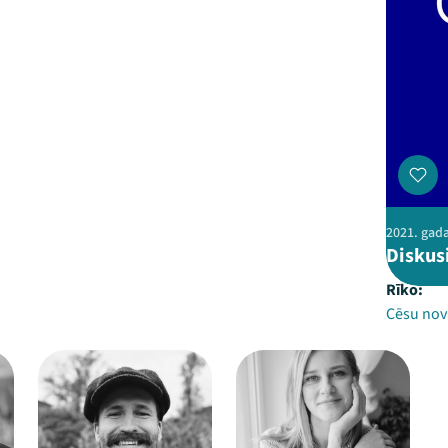
2021. gada
Diskus
Rīko:
Cēsu nov