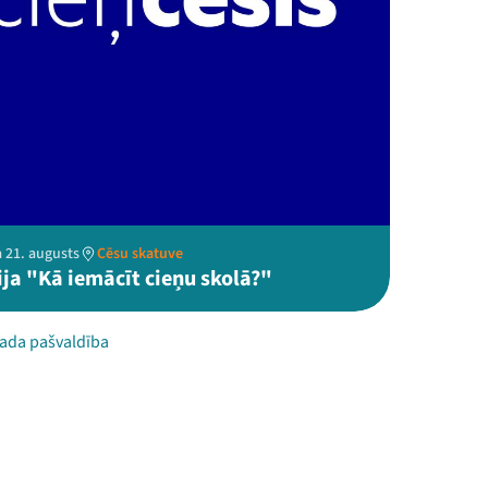
 21. augusts
Cēsu skatuve
ija "Kā iemācīt cieņu skolā?"
ada pašvaldība