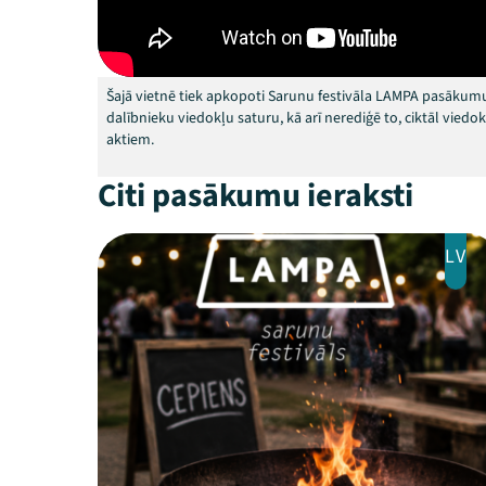
Šajā vietnē tiek apkopoti Sarunu festivāla LAMPA pasākumu
dalībnieku viedokļu saturu, kā arī nerediģē to, ciktāl vied
aktiem.
Citi pasākumu ieraksti
LV