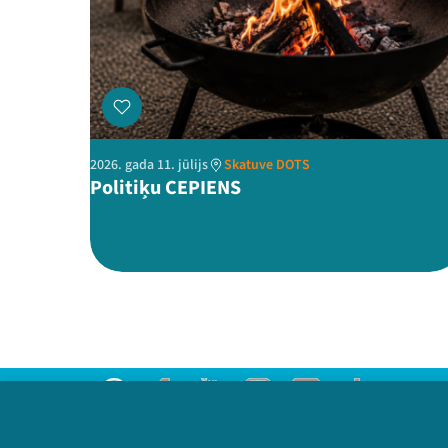
2026. gada 11. jūlijs
Skatuve DOTS
Politiķu CEPIENS
Threads
Facebook
Youtube
Instagram
Flick
TikTok
Sazinies ar mums