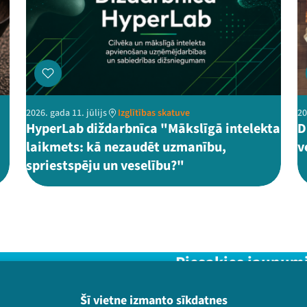
2026. gada 11. jūlijs
Izglītības skatuve
20
HyperLab diždarbnīca "Mākslīgā intelekta
D
laikmets: kā nezaudēt uzmanību,
v
spriestspēju un veselību?"
Piesakies jaunum
Nepalaid garām aktuālāko in
Šī vietne izmanto sīkdatnes