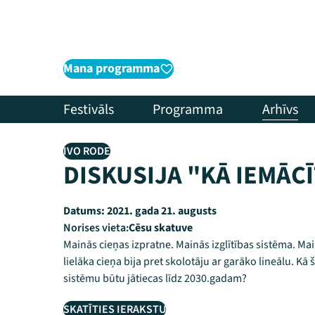
Mana programma
Festivāls
Programma
Arhīvs
IVO RODE
DISKUSIJA "KĀ IEMĀC
Datums:
2021. gada 21. augusts
Norises vieta:
Cēsu skatuve
Mainās cieņas izpratne. Mainās izglītības sistēma. M
lielāka cieņa bija pret skolotāju ar garāko lineālu. K
sistēmu būtu jātiecas līdz 2030.gadam?
SKATĪTIES IERAKSTU