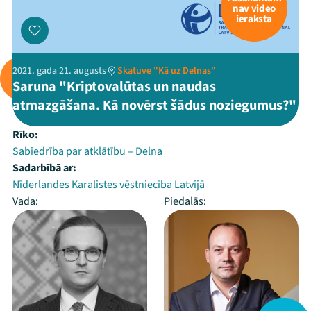
nav video
ieraksta
2021. gada 21. augusts
Skatuve "Kā uz Delnas"
Saruna "Kriptovalūtas un naudas
atmazgāšana. Kā novērst šādus noziegumus?"
Rīko:
Sabiedrība par atklātību – Delna
Sadarbībā ar:
Nīderlandes Karalistes vēstniecība Latvijā
Vada:
Piedalās: