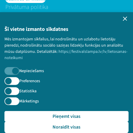
Privātuma politika
Lietošanas noteikumi un sīkdatņu politika
Bērnu aizsardzības politika
Šī vietne izmanto sīkdatnes
© 2026 Sarunu festivāls LAMPA Visas tiesības
Mēs izmantojam sīkfailus, lai nodrošinātu un uzlabotu lietotāju
paturētas.
pieredzi, nodrošinātu sociālo saziņas līdzekļu funkcijas un analizētu
mūsu datplūsmu. Detalizētāk:
https://festivalslampa.lv/lv/lietosanas-
noteikumi
Piesakies jaunumiem!
Nepieciešams
Preferences
Nepalaid garām aktuālāko informāciju!
Statistika
Mārketings
Pieteikties
Pieņemt visas
🔗 https://festivalslampa.lv/lv/video-arhivs/1569?sp
Noraidīt visas
eaker=N%C4%ABderlandes%20Karalistes%20v%C4%93stniec%