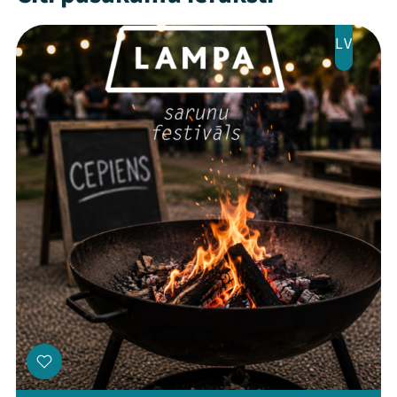
Jaunumi
LV
Ziedo
Veikals
Kontakti
Threads
Facebook
Youtube
X
Instagram
Flick
TikTok