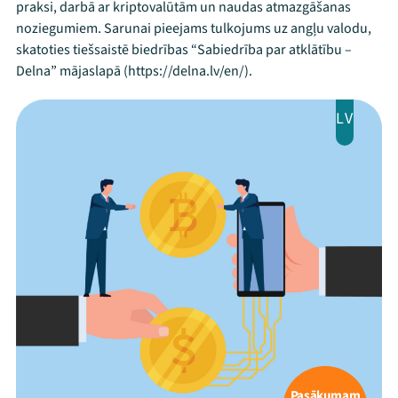
praksi, darbā ar kriptovalūtām un naudas atmazgāšanas
noziegumiem. Sarunai pieejams tulkojums uz angļu valodu,
skatoties tiešsaistē biedrības “Sabiedrība par atklātību –
Delna” mājaslapā (https://delna.lv/en/).
LV
Pasākumam