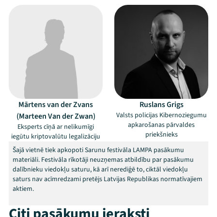
Mārtens van der Zvans
Ruslans Grigs
Mana programma
Valsts policijas Kibernoziegumu
(Marteen Van der Zwan)
apkarošanas pārvaldes
Eksperts cīņā ar nelikumīgi
priekšnieks
iegūtu kriptovalūtu legalizāciju
Festivāls
Šajā vietnē tiek apkopoti Sarunu festivāla LAMPA pasākumu
materiāli. Festivāla rīkotāji neuzņemas atbildību par pasākumu
Programma
dalībnieku viedokļu saturu, kā arī nerediģē to, ciktāl viedokļu
saturs nav acīmredzami pretējs Latvijas Republikas normatīvajiem
Arhīvs
aktiem.
Citi pasākumu ieraksti
Viņi bija LAMPĀ 2026