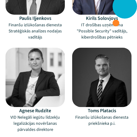
Paulis Iļjenkovs
Kirils Solovjovs
Finanšu izlūkošanas dienesta
IT drošības uzņēmuma
Stratēģiskās analīzes nodaļas
"Possible Security" vadītājs,
vadītājs
kiberdrošības pētnieks
Agnese Rudzīte
Toms Platacis
VID Nelegāli iegūtu līdzekļu
Finanšu izlūkošanas dienesta
legalizācijas novēršanas
priekšnieka p.i.
pārvaldes direktore