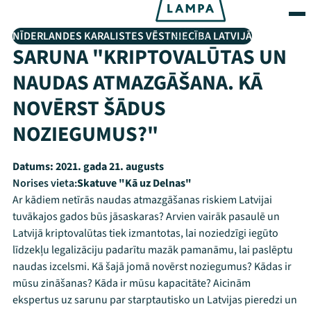
NĪDERLANDES KARALISTES VĒSTNIECĪBA LATVIJĀ
SARUNA "KRIPTOVALŪTAS UN
NAUDAS ATMAZGĀŠANA. KĀ
NOVĒRST ŠĀDUS
NOZIEGUMUS?"
Datums:
2021. gada 21. augusts
Norises vieta:
Skatuve "Kā uz Delnas"
Ar kādiem netīrās naudas atmazgāšanas riskiem Latvijai
tuvākajos gados būs jāsaskaras? Arvien vairāk pasaulē un
Latvijā kriptovalūtas tiek izmantotas, lai noziedzīgi iegūto
līdzekļu legalizāciju padarītu mazāk pamanāmu, lai paslēptu
naudas izcelsmi. Kā šajā jomā novērst noziegumus? Kādas ir
mūsu zināšanas? Kāda ir mūsu kapacitāte? Aicinām
ekspertus uz sarunu par starptautisko un Latvijas pieredzi un