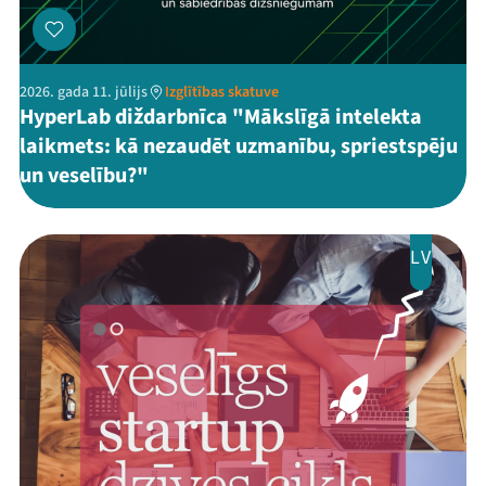
2026. gada 11. jūlijs
Izglītības skatuve
HyperLab diždarbnīca "Mākslīgā intelekta
laikmets: kā nezaudēt uzmanību, spriestspēju
un veselību?"
LV