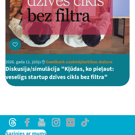
2026. gada 11. jūlijs
Swedbank uzņēmējdarbības skatuve
Diskusija/simulācija "Kļūdas, ko pieļaut:
veselīgs startup dzīves cikls bez filtra"
Threads
Facebook
Youtube
Instagram
Flick
TikTok
Sazinies ar mums